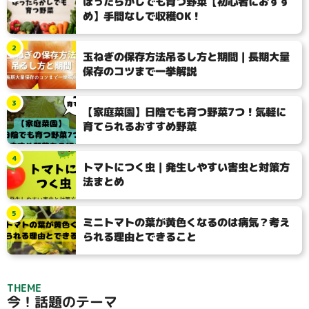
ほったらかしでも育つ野菜【初心者におすす
め】手間なしで収穫OK！
2
玉ねぎの保存方法吊るし方と期間｜長期大量
保存のコツまで一挙解説
3
【家庭菜園】日陰でも育つ野菜7つ！気軽に
育てられるおすすめ野菜
4
トマトにつく虫｜発生しやすい害虫と対策方
法まとめ
5
ミニトマトの葉が黄色くなるのは病気？考え
られる理由とできること
THEME
今！話題のテーマ