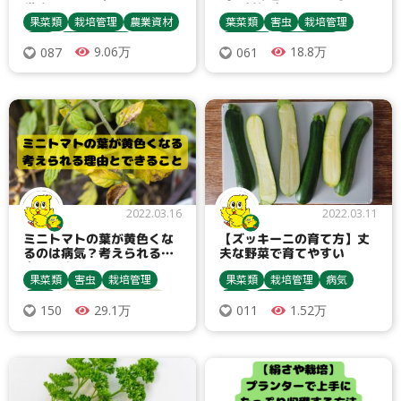
穫するコツとは
しい対処法
果菜類
栽培管理
農業資材
葉菜類
害虫
栽培管理
害虫
種まき・育苗
農業資材
収穫・貯蔵
9.06万
18.8万
087
061
収穫・貯蔵
病気
栽培方法
アブラムシ類
追肥
除草
ピーマン・唐辛子
病害虫対策
ダニ類
シソ
寒冷紗
アブラムシ類
防虫ネット
追肥
ヨトウムシ類
カメムシ類
マルチ
病害虫対策
トンネル
2022.03.16
2022.03.11
ミニトマトの葉が黄色くな
【ズッキーニの育て方】丈
るのは病気？考えられる理
夫な野菜で育てやすい
由とできること
果菜類
害虫
栽培管理
果菜類
栽培管理
病気
病気
トマト・ミニトマト
害虫
農業資材
29.1万
1.52万
150
011
ハモグリバエ類
種まき・育苗
収穫・貯蔵
アブラムシ類
病害虫対策
栽培方法
うどんこ病
ダニ類
灰色かび病
アブラムシ類
追肥
ハムシ類
ズッキーニ