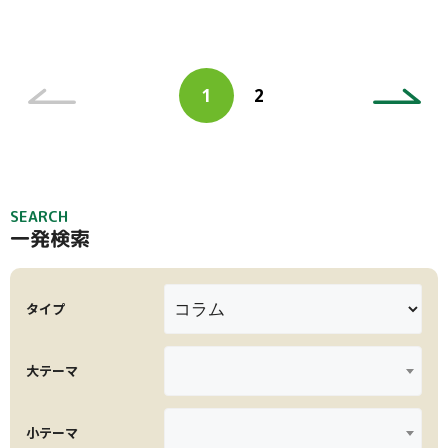
大テーマ
ハモグリバエ類
うどんこ病
バジル
栽培方法
アブラムシ類
追肥
アスパラガス
レモンバーム
病害虫対策
ゴーヤ
ダニ類
アブラムシ類
病害虫対策
小テーマ
投
ニラ
センチュウ類
パセリ
ペ
1
2
稿
ペ
ー
絞り込み
ナ
ー
ジ
ビ
ジ
ゲ
ー
SEARCH
シ
一発検索
ョ
検索
ン
タイプ
リセット
大テーマ
小テーマ