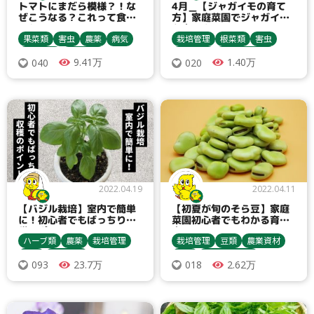
トマトにまだら模様？！な
4月＿【ジャガイモの育て
ぜこうなる？これって食べ
方】家庭菜園でジャガイモ
られる？
を育てよう
果菜類
害虫
農薬
病気
栽培管理
根菜類
害虫
栽培管理
農業資材
農業資材
種まき・育苗
9.41万
1.40万
040
020
収穫・貯蔵
収穫・貯蔵
病気
栽培方法
トマト・ミニトマト
じゃがいも
アブラムシ類
ハモグリバエ類
殺菌剤
追肥
マルチ
うどんこ病
コナジラミ類
灰色かび病
アザミウマ類
黄化葉巻病
アブラムシ類
追肥
カメムシ類
マルチ
病害虫対策
ダニ類
2022.04.19
2022.04.11
【バジル栽培】室内で簡単
【初夏が旬のそら豆】家庭
に！初心者でもばっちり収
菜園初心者でもわかる育て
穫のポイント
方
ハーブ類
農薬
栽培管理
栽培管理
豆類
農業資材
害虫
農業資材
害虫
種まき・育苗
23.7万
2.62万
093
018
種まき・育苗
収穫・貯蔵
収穫・貯蔵
病気
土寄せ
バジル
殺虫剤
間引き
寒冷紗
アブラムシ類
追肥
アブラムシ類
ヨトウムシ類