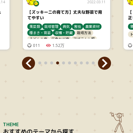
.14
2022.03.11
ュ
【ズッキーニの育て方】丈夫な野菜で育
【
てやすい
正
果菜類
栽培管理
病気
害虫
農業資材
種まき・育苗
収穫・貯蔵
栽培方法
うどんこ病
灰色かび病
アブラムシ類
追肥
011
ハムシ類
1.52万
ズッキーニ
THEME
おすすめのテーマから探す