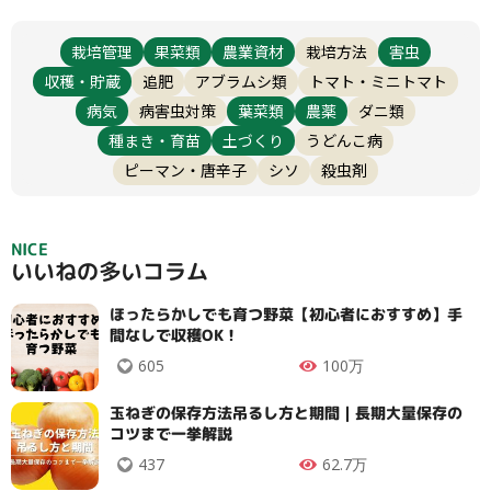
栽培管理
果菜類
農業資材
栽培方法
害虫
収穫・貯蔵
追肥
アブラムシ類
トマト・ミニトマト
病気
病害虫対策
葉菜類
農薬
ダニ類
種まき・育苗
土づくり
うどんこ病
ピーマン・唐辛子
シソ
殺虫剤
NICE
いいねの多いコラム
ほったらかしでも育つ野菜【初心者におすすめ】手
間なしで収穫OK！
605
100万
玉ねぎの保存方法吊るし方と期間｜長期大量保存の
コツまで一挙解説
437
62.7万