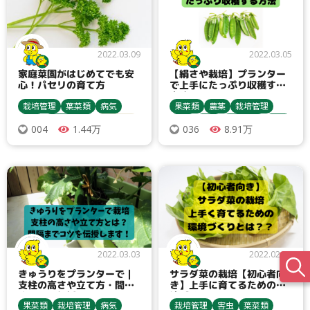
2022.03.09
2022.03.05
家庭菜園がはじめてでも安
【絹さや栽培】プランター
心！パセリの育て方
で上手にたっぷり収穫する
方法
栽培管理
葉菜類
病気
果菜類
農薬
栽培管理
害虫
収穫・貯蔵
栽培方法
害虫
豆類
農業資材
病気
1.44万
8.91万
004
036
うどんこ病
アブラムシ類
種まき・育苗
収穫・貯蔵
ヨトウムシ類
ダニ類
殺虫剤
栽培方法
パセリ
ハモグリバエ類
エンドウ
育苗ポット
うどんこ病
間引き
アブラムシ類
追肥
ヨトウムシ類
トンネル
誘引ネット・誘因紐
2022.03.03
2022.02.25
きゅうりをプランターで｜
サラダ菜の栽培【初心者向
支柱の高さや立て方・間隔
き】上手に育てるための環
までコツ伝授
境づくり
果菜類
栽培管理
病気
栽培管理
害虫
葉菜類