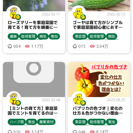
2022.02.17
2022.02.12
ローズマリーを家庭菜園で
ゴーヤは育て方がシンプル
育てる！育て方を順番に解
で家庭菜園初心者におすす
説します
め！
農薬
栽培管理
病気
害虫
果菜類
栽培管理
病気
ハーブ類
農業資材
害虫
農業資材
土づくり
1.17万
3.04万
004
015
収穫・貯蔵
殺虫剤
収穫・貯蔵
栽培方法
栽培方法
うどんこ病
うどんこ病
アブラムシ類
アブラムシ類
ローズマリー
マルチ
ゴーヤ
炭疽病
2022.02.08
2025.08.25
【ミントの育て方】家庭菜
パプリカの色づき｜変化の
園でミントを育てるのは簡
仕方＆色がつかない理由と
単
は
ハーブ類
害虫
農業資材
果菜類
栽培管理
害虫
収穫・貯蔵
ミント類
農業資材
苗について
3.14万
8.24万
020
048