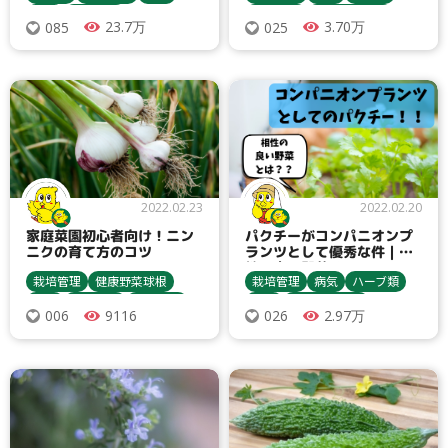
害虫
農業資材
農業資材
種まき・育苗
23.7万
3.70万
085
025
種まき・育苗
収穫・貯蔵
収穫・貯蔵
栽培方法
栽培方法
うどんこ病
ハモグリバエ類
間引き
コナジラミ類
キュウリ
アブラムシ類
追肥
レタス
アブラムシ類
追肥
べと病
誘引ネット・誘因紐
炭疽病
2022.02.23
2022.02.20
家庭菜園初心者向け！ニン
パクチーがコンパニオンプ
ニクの育て方のコツ
ランツとして優秀な件｜相
性の良い野菜は？
栽培管理
健康野菜球根
栽培管理
病気
ハーブ類
害虫
農業資材
土づくり
害虫
種まき・育苗
9116
2.97万
006
026
収穫・貯蔵
病気
栽培方法
収穫・貯蔵
栽培方法
ニンニク
アザミウマ類
うどんこ病
灰色かび病
アブラムシ類
追肥
マルチ
コリアンダー
アブラムシ類
ダニ類
ヨトウムシ類
ダニ類