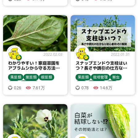
アブラムシ類
ヨトウムシ類
収穫・貯蔵
栽培方法
ダニ類
ピーマン・唐辛子
アブラムシ類
追肥
2022.02.03
2022.01.31
わかりやすい！家庭菜園を
スナップエンドウ支柱はい
アブラムシから守る方法
つ？長さや誘引の仕方など
「予防・対策」
初心者向けに解説
果菜類
葉菜類
根菜類
果菜類
栽培管理
害虫
農薬
栽培管理
豆類
農業資材
病気
7.61万
14.6万
026
078
健康野菜球根
害虫
種まき・育苗
収穫・貯蔵
農業資材
ネギ
カブ
栽培方法
ハモグリバエ類
殺虫剤
栽培方法
ニンニク
エンドウ
育苗ポット
ナス
殺菌剤
キュウリ
うどんこ病
間引き
ピーマン・唐辛子
アブラムシ類
追肥
じゃがいも
アブラムシ類
ヨトウムシ類
鳥獣害対策
スイカ
春菊
アサツキ
オクラ
ゴボウ
病害虫対策