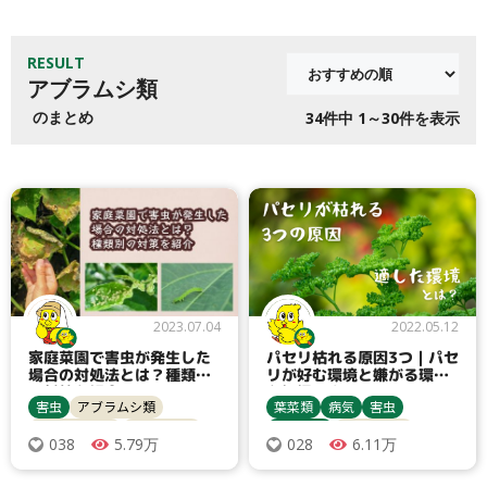
RESULT
アブラムシ類
のまとめ
34
件中 1～30件を表示
2023.07.04
2022.05.12
家庭菜園で害虫が発生した
パセリ枯れる原因3つ｜パセ
場合の対処法とは？種類別
リが好む環境と嫌がる環境
の対策を紹介
を把握しよう
害虫
アブラムシ類
葉菜類
病気
害虫
ヨトウムシ類
カメムシ類
栽培管理
うどんこ病
5.79万
6.11万
038
028
ハムシ類
灰色かび病
アブラムシ類
ダニ類
パセリ