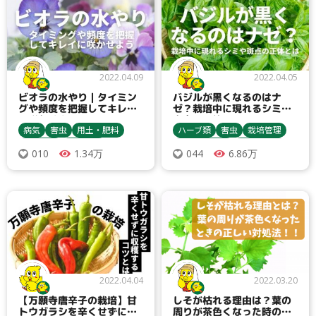
2022.04.09
2022.04.05
ビオラの水やり｜タイミン
バジルが黒くなるのはナ
グや頻度を把握してキレイ
ゼ？栽培中に現れるシミや
に咲かせよう
斑点の正体とは？
病気
害虫
用土・肥料
ハーブ類
害虫
栽培管理
農業資材
花・花木
種まき・育苗
収穫・貯蔵
1.34万
6.86万
010
044
うどんこ病
アブラムシ類
バジル
アブラムシ類
複合肥料
防虫ネット
病害虫対策
ダニ類
2022.04.04
2022.03.20
【万願寺唐辛子の栽培】甘
しそが枯れる理由は？葉の
トウガラシを辛くせずに収
周りが茶色くなった時の正