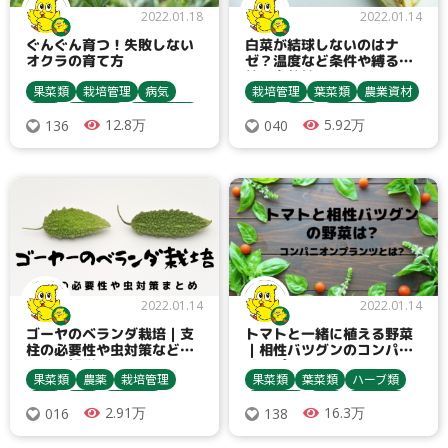
ニラ
里芋
トウモロコシ
2022.01.18
2022.01.14
レタス
イチゴ
玉葱
ぐんぐん育つ！失敗しない
白菜が結球しないのはナ
ブロッコリー
オクラの育て方
ゼ？温度など条件や縛る対
策の有効性は？
果菜類
栽培管理
病気
栽培管理
葉菜類
農業資材
害虫
農業資材
苗について
害虫
病気
土づくり
12.8万
5.92万
136
040
土づくり
種まき・育苗
種まき・育苗
栽培方法
収穫・貯蔵
栽培方法
育苗ポット
寒冷紗
うどんこ病
間引き
アブラムシ類
防虫ネット
アブラムシ類
追肥
不織布
追肥
べと病
ヨトウムシ類
カメムシ類
オクラ
マルチ
マルチ
病害虫対策
病害虫対策
トンネル
トンネル
ハクサイ
2022.01.14
2022.01.14
ゴーヤのベランダ栽培｜支
トマトと一緒に植える野菜
柱の必要性や虫対策などま
｜相性バツグンのコンパニ
とめて解説
オンプランツとは
果菜類
農薬
栽培管理
果菜類
葉菜類
ハーブ類
タイプ
害虫
病気
農業資材
栽培管理
害虫
農業資材
2.91万
16.3万
016
138
種まき・育苗
収穫・貯蔵
収穫・貯蔵
殺虫剤
栽培方法
トマト・ミニトマト
ネギ