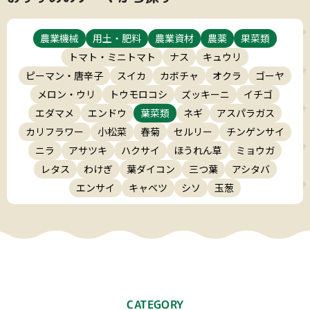
農業機械
用土・肥料
農業資材
農薬
果菜類
トマト・ミニトマト
ナス
キュウリ
ピーマン・唐辛子
スイカ
カボチャ
オクラ
ゴーヤ
メロン・ウリ
トウモロコシ
ズッキーニ
イチゴ
エダマメ
エンドウ
葉菜類
ネギ
アスパラガス
カリフラワー
小松菜
春菊
セルリー
チンゲンサイ
ニラ
アサツキ
ハクサイ
ほうれん草
ミョウガ
レタス
わけぎ
葉ダイコン
三つ葉
アシタバ
エンサイ
キャベツ
シソ
玉葱
CATEGORY