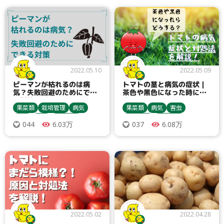
2022.05.10
2022.05.09
ピーマンが枯れるのは病
トマトの茎と病気の症状｜
気？失敗回避のためにでき
茶色や黒色になった時にで
る対策とは
きることは？
果菜類
栽培管理
病気
果菜類
病気
害虫
農薬
害虫
農業資材
農業資材
栽培管理
6.03万
6.08万
044
037
収穫・貯蔵
栽培方法
トマト・ミニトマト
青枯病
青枯病
うどんこ病
うどんこ病
コナジラミ類
灰色かび病
灰色かび病
寒冷紗
ピーマン・唐辛子
黄化葉巻病
アブラムシ類
土壌消毒剤
アブラムシ類
防虫ネット
追肥
マルチ
病害虫対策
2022.05.02
2022.04.28