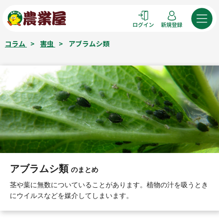
コ
ン
ログイン
新規登録
テ
ン
コラム
>
害虫
>
アブラムシ類
ツ
へ
ス
キ
ッ
プ
アブラムシ類
のまとめ
茎や葉に無数についていることがあります。植物の汁を吸うとき
にウイルスなどを媒介してしまいます。