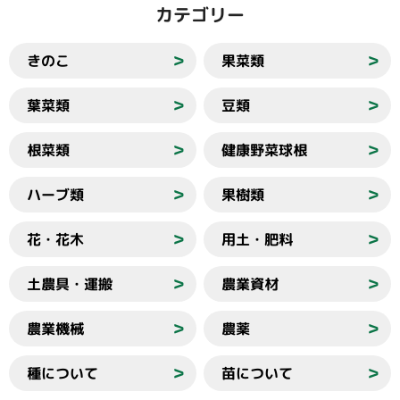
カテゴリー
きのこ
果菜類
＞
＞
葉菜類
豆類
＞
＞
根菜類
健康野菜球根
＞
＞
ハーブ類
果樹類
＞
＞
花・花木
用土・肥料
＞
＞
土農具・運搬
農業資材
＞
＞
農業機械
農薬
＞
＞
種について
苗について
＞
＞