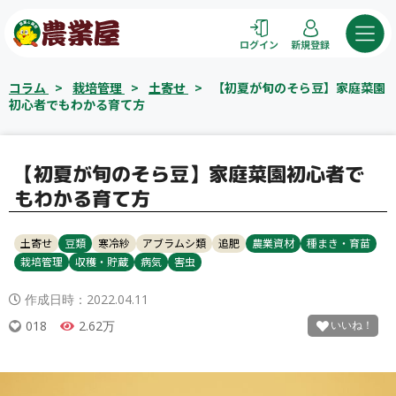
コ
ン
ログイン
新規登録
テ
ン
コラム
>
栽培管理
>
土寄せ
>
【初夏が旬のそら豆】家庭菜園
ツ
初心者でもわかる育て方
へ
ス
キ
【初夏が旬のそら豆】家庭菜園初心者で
ッ
もわかる育て方
プ
土寄せ
豆類
寒冷紗
アブラムシ類
追肥
農業資材
種まき・育苗
栽培管理
収穫・貯蔵
病気
害虫
作成日時：
2022.04.11
018
2.62万