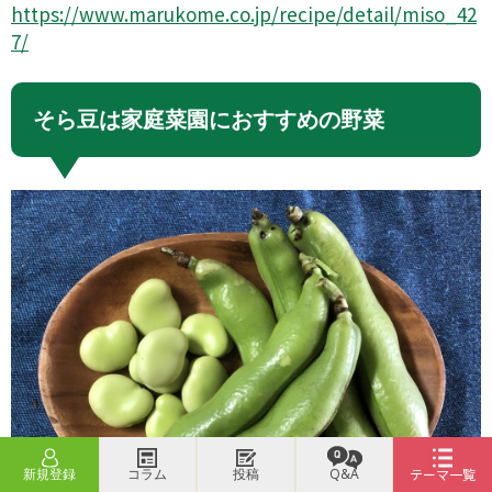
https://www.marukome.co.jp/recipe/detail/miso_42
7/
そら豆は家庭菜園におすすめの野菜
新規登録
コラム
投稿
Q&A
テーマ一覧