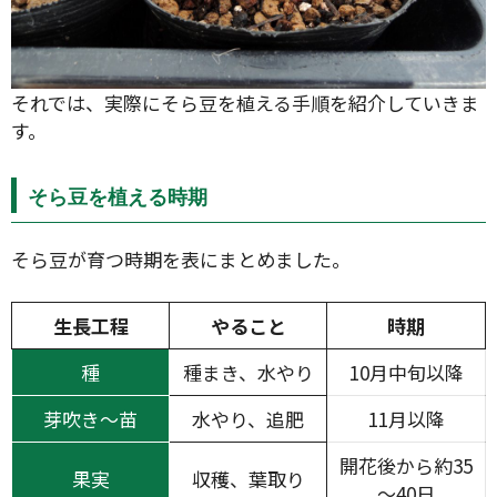
それでは、実際にそら豆を植える手順を紹介していきま
す。
そら豆を植える時期
そら豆が育つ時期を表にまとめました。
生長工程
やること
時期
種
種まき、水やり
10月中旬以降
芽吹き～苗
水やり、追肥
11月以降
開花後から約35
果実
収穫、葉取り
～40日