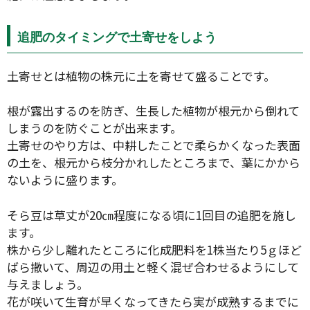
追肥のタイミングで土寄せをしよう
土寄せとは植物の株元に土を寄せて盛ることです。
根が露出するのを防ぎ、生長した植物が根元から倒れて
しまうのを防ぐことが出来ます。
土寄せのやり方は、中耕したことで柔らかくなった表面
の土を、根元から枝分かれしたところまで、葉にかから
タイプ
ないように盛ります。
そら豆は草丈が20㎝程度になる頃に1回目の追肥を施し
大テーマ
ます。
株から少し離れたところに化成肥料を1株当たり5ｇほど
小テーマ
ばら撒いて、周辺の用土と軽く混ぜ合わせるようにして
与えましょう。
花が咲いて生育が早くなってきたら実が成熟するまでに
絞り込み