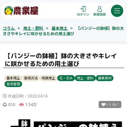
コ
ン
ログイン
新規登録
テ
ン
コラム
>
用土・肥料
>
基本用土
>
【パンジーの鉢植】鉢の大
ツ
きさやキレイに咲かせるための用土選び
へ
ス
キ
【パンジーの鉢植】鉢の大きさやキレイ
ッ
に咲かせるための用土選び
プ
基本用土
栽培方法
改良用土
花・花木
用土・肥料
農業資材
栽培管理
作成日時：
2022.04.16
010
1.54万