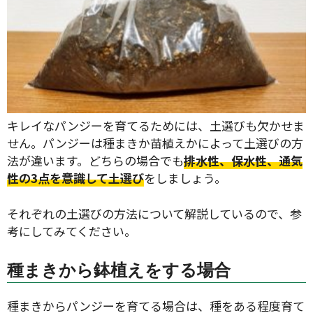
キレイなパンジーを育てるためには、土選びも欠かせま
せん。パンジーは種まきか苗植えかによって土選びの方
法が違います。どちらの場合でも
排水性、保水性、通気
タイプ
性の3点を意識して土選び
をしましょう。
それぞれの土選びの方法について解説しているので、参
大テーマ
考にしてみてください。
小テーマ
種まきから鉢植えをする場合
絞り込み
種まきからパンジーを育てる場合は、種をある程度育て