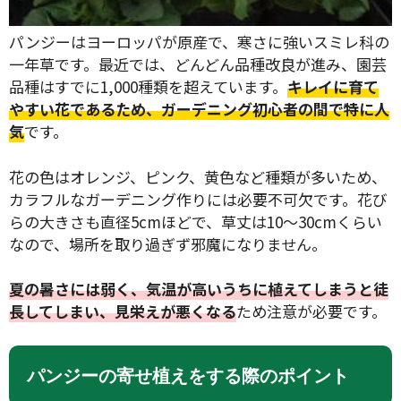
パンジーはヨーロッパが原産で、寒さに強いスミレ科の
一年草です。最近では、どんどん品種改良が進み、園芸
品種はすでに1,000種類を超えています。
キレイに育て
やすい花であるため、ガーデニング初心者の間で特に人
気
です。
花の色はオレンジ、ピンク、黄色など種類が多いため、
カラフルなガーデニング作りには必要不可欠です。花び
らの大きさも直径5cmほどで、草丈は10〜30cmくらい
なので、場所を取り過ぎず邪魔になりません。
夏の暑さには弱く、気温が高いうちに植えてしまうと徒
長してしまい、見栄えが悪くなる
ため注意が必要です。
パンジーの寄せ植えをする際のポイント