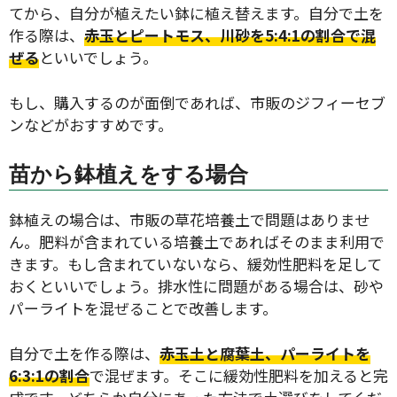
てから、自分が植えたい鉢に植え替えます。自分で土を
作る際は、
赤玉とピートモス、川砂を5:4:1の割合で混
ぜる
といいでしょう。
もし、購入するのが面倒であれば、市販のジフィーセブ
検索
ンなどがおすすめです。
苗から鉢植えをする場合
リセット
鉢植えの場合は、市販の草花培養土で問題はありませ
ん。肥料が含まれている培養土であればそのまま利用で
きます。もし含まれていないなら、緩効性肥料を足して
おくといいでしょう。排水性に問題がある場合は、砂や
パーライトを混ぜることで改善します。
自分で土を作る際は、
赤玉土と腐葉土、パーライトを
6:3:1の割合
で混ぜます。そこに緩効性肥料を加えると完