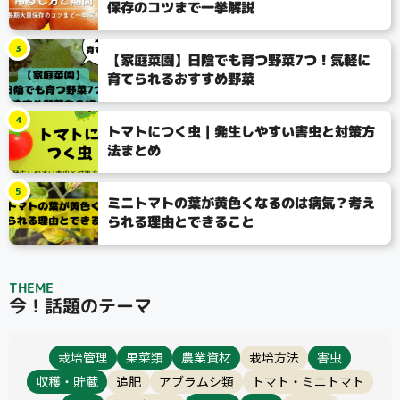
保存のコツまで一挙解説
3
【家庭菜園】日陰でも育つ野菜7つ！気軽に
育てられるおすすめ野菜
4
トマトにつく虫｜発生しやすい害虫と対策方
法まとめ
5
ミニトマトの葉が黄色くなるのは病気？考え
られる理由とできること
THEME
今！話題のテーマ
栽培管理
果菜類
農業資材
栽培方法
害虫
収穫・貯蔵
追肥
アブラムシ類
トマト・ミニトマト