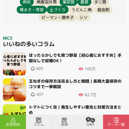
病気
病害虫対策
葉菜類
農薬
ダニ類
種まき・育苗
土づくり
うどんこ病
殺虫剤
ピーマン・唐辛子
シソ
NICE
いいねの多いコラム
ほったらかしでも育つ野菜【初心者におすすめ】手
間なしで収穫OK！
605
100万
玉ねぎの保存方法吊るし方と期間｜長期大量保存の
コツまで一挙解説
437
62.7万
トマトにつく虫｜発生しやすい害虫と対策方法まと
め
271
31.1万
新規登録
コラム
投稿
Q&A
テーマ一覧