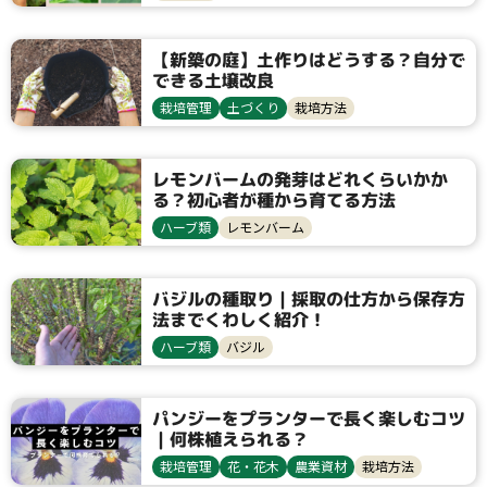
ハムシ類
【新築の庭】土作りはどうする？自分で
できる土壌改良
栽培管理
土づくり
栽培方法
レモンバームの発芽はどれくらいかか
る？初心者が種から育てる方法
ハーブ類
レモンバーム
バジルの種取り｜採取の仕方から保存方
法までくわしく紹介！
ハーブ類
バジル
パンジーをプランターで長く楽しむコツ
｜何株植えられる？
栽培管理
花・花木
農業資材
栽培方法