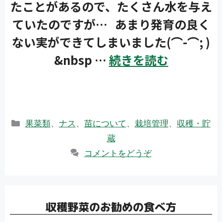
たことがあるので、たくさん水を与え
ていたのですが… あまり発育の良く
ない実ができてしまいました(⌒-⌒; )
&nbsp …
続きを読む
カ
果菜類
、
ナス
、
苗について
、
栽培管理
、
収穫・貯
テ
蔵
ゴ
コメントをどうぞ
リ
ー
収穫野菜のお勧めの食べ方