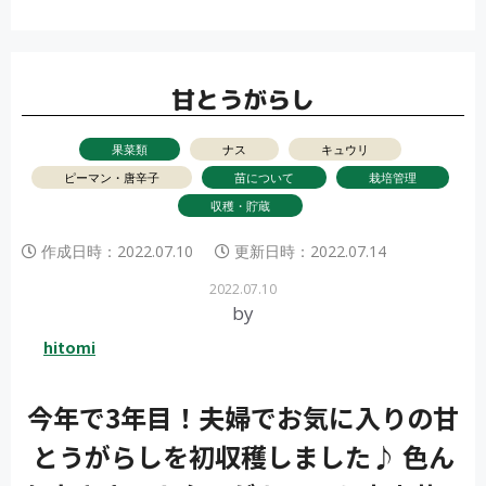
ー
甘とうがらし
果菜類
ナス
キュウリ
ピーマン・唐辛子
苗について
栽培管理
収穫・貯蔵
作成日時：
2022.07.10
更新日時：
2022.07.14
2022.07.10
by
hitomi
今年で3年目！夫婦でお気に入りの甘
とうがらしを初収穫しました♪ 色ん