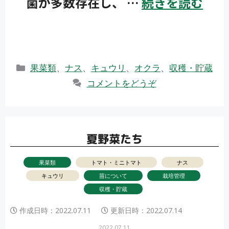
菌が多数存在し、 …
続きを読む
カ
果菜類
、
ナス
、
キュウリ
、
オクラ
、
収穫・貯蔵
テ
コメントをどうぞ
ゴ
リ
ー
夏野菜たち
果菜類
トマト・ミニトマト
ナス
キュウリ
苗について
栽培管理
収穫・貯蔵
作成日時：
2022.07.11
更新日時：
2022.07.14
2022.07.11