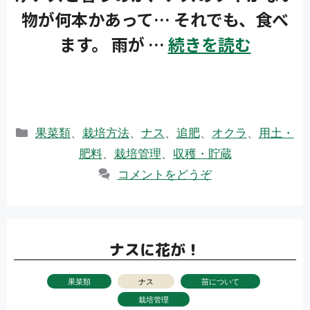
物が何本かあって… それでも、食べ
ます。 雨が …
続きを読む
カ
果菜類
、
栽培方法
、
ナス
、
追肥
、
オクラ
、
用土・
テ
肥料
、
栽培管理
、
収穫・貯蔵
ゴ
コメントをどうぞ
リ
ー
ナスに花が！
果菜類
ナス
苗について
栽培管理