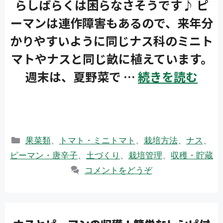
らしばらくは困らなさそうです♪ ピ
ーマンは連作障害もあるので、来年分
かりやすいように同じナス科のミニト
マトやナスと同じ畝に植えています。
週末は、夏野菜で …
続きを読む
カ
果菜類
、
トマト・ミニトマト
、
栽培方法
、
ナス
、
テ
ピーマン・唐辛子
、
土づくり
、
栽培管理
、
収穫・貯蔵
ゴ
コメントをどうぞ
リ
ー