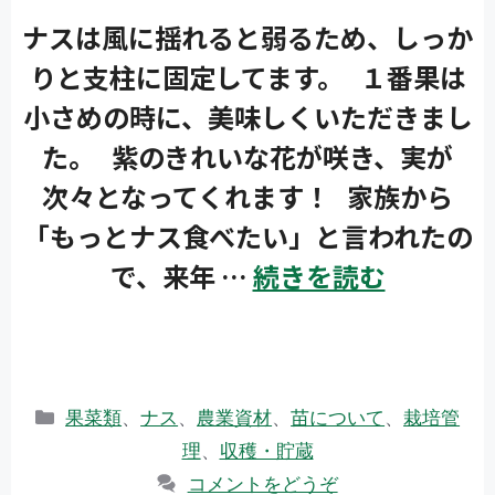
ナスは風に揺れると弱るため、しっか
りと支柱に固定してます。 １番果は
小さめの時に、美味しくいただきまし
た。 紫のきれいな花が咲き、実が
次々となってくれます！ 家族から
「もっとナス食べたい」と言われたの
で、来年 …
続きを読む
カ
果菜類
、
ナス
、
農業資材
、
苗について
、
栽培管
テ
理
、
収穫・貯蔵
ゴ
コメントをどうぞ