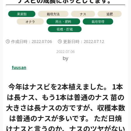
ナスビの成長にホッとしてます。
果菜類
栽培方法
ナス
追肥
オクラ
用土・肥料
栽培管理
収穫・貯蔵
作成日時：
2022.07.06
更新日時：
2022.07.12
2022.07.06
by
fuusan
今年はナスビを2本植えました。 1本
は長ナス、もう1本は普通のナス 苗の
大きさは長ナスの方ですが、収穫本数
は普通のナスが多いです。 ただ日焼
けナスと言うのか、ナスのツヤがない