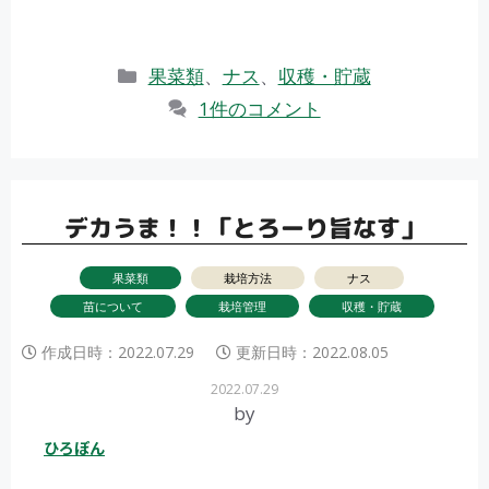
カ
果菜類
、
ナス
、
収穫・貯蔵
テ
1件のコメント
ゴ
リ
ー
デカうま！！「とろーり旨なす」
果菜類
栽培方法
ナス
苗について
栽培管理
収穫・貯蔵
作成日時：
2022.07.29
更新日時：
2022.08.05
2022.07.29
by
ひろぽん