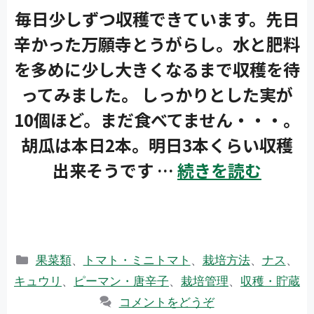
毎日少しずつ収穫できています。先日
辛かった万願寺とうがらし。水と肥料
を多めに少し大きくなるまで収穫を待
ってみました。 しっかりとした実が
10個ほど。まだ食べてません・・・。
胡瓜は本日2本。明日3本くらい収穫
出来そうです …
続きを読む
カ
果菜類
、
トマト・ミニトマト
、
栽培方法
、
ナス
、
テ
キュウリ
、
ピーマン・唐辛子
、
栽培管理
、
収穫・貯蔵
ゴ
コメントをどうぞ
リ