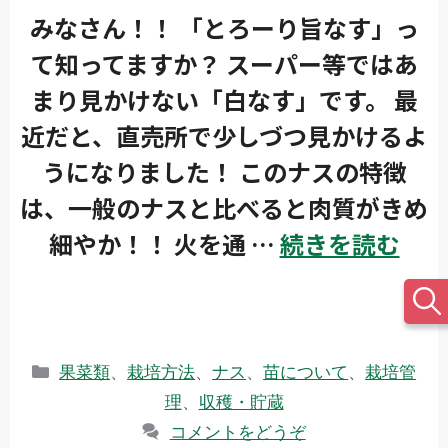
みなさん！！ 「とろーり旨なす」っ
て知ってますか？ スーパー等ではあ
まり見かけない「白なす」です。 最
近だと、直売所で少しづつ見かけるよ
うになりました！ このナスの特徴
は、一般のナスと比べると肉質がきめ
細やか！！ 火を通 …
続きを読む
カ
果菜類
、
栽培方法
、
ナス
、
苗について
、
栽培管
テ
理
、
収穫・貯蔵
ゴ
コメントをどうぞ
リ