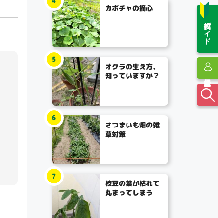
4
カボチャの摘心
投稿ガイド
5
オクラの生え方、
知っていますか？
6
さつまいも畑の雑
草対策
7
枝豆の葉が枯れて
丸まってしまう