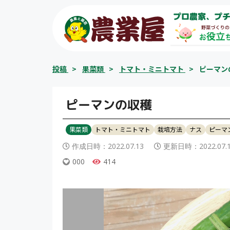
コ
プロ農家、プチ
ン
テ
ン
ツ
投稿
>
果菜類
>
トマト・ミニトマト
>
ピーマン
へ
ス
キ
ピーマンの収穫
ッ
プ
果菜類
トマト・ミニトマト
栽培方法
ナス
ピーマ
作成日時：
2022.07.13
更新日時：
2022.07.
000
414