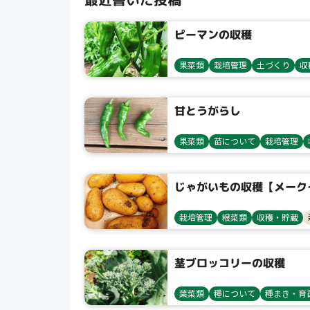
ピーマンの収穫
果菜類
栽培管理
土づくり
収
甘とうがらし
果菜類
苗について
栽培管理
じゃがいもの収穫【メーク
栽培管理
根菜類
収穫・貯蔵
茎ブロッコリーの収穫
葉菜類
種について
種まき・育