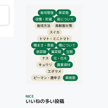
栽培管理
果菜類
収穫・貯蔵
苗について
栽培方法
鳥獣害対策
スイカ
トマト・ミニトマト
種まき・育苗
種について
根菜類
葉菜類
豆類
ナス
花・花木
キュウリ
農業資材
エダマメ
ピーマン・唐辛子
果樹類
NICE
いいねの多い投稿