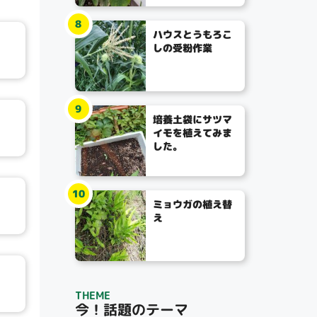
8
ハウスとうもろこ
しの受粉作業
9
培養土袋にサツマ
イモを植えてみま
した。
10
ミョウガの植え替
え
THEME
今！話題のテーマ