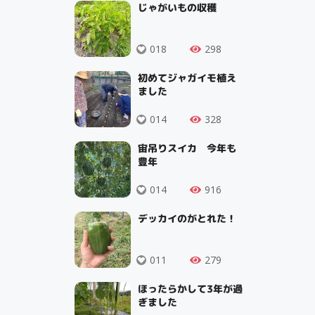
じゃがいもの収穫
018
298
初めてジャガイモ植え
ました
014
328
宙吊りスイカ 今年も
豊年
014
916
デッカイのがとれた！
011
279
ほったらかして3年が過
ぎました