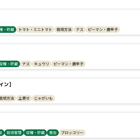
穫・貯蔵
トマト・ミニトマト
栽培方法
ナス
ピーマン・唐辛子
収穫・貯蔵
ナス
キュウリ
ピーマン・唐辛子
タイプ
イン】
大テーマ
栽培方法
土寄せ
じゃがいも
小テーマ
苗
栽培管理
収穫・貯蔵
害虫
ブロッコリー
コンテスト