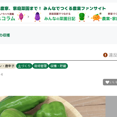
農家、家庭菜園まで！ みんなでつくる農業ファンサイト
の収穫
違反
ン・唐辛子
土づくり
栽培管理
収穫・貯蔵
14