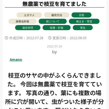
無農薬で枝豆を育てました
エダマメ
栽培方法
豆類
病害虫対策
苗について
種まき・育苗
栽培管理
収穫・貯蔵
害虫
作成日時：
2022.07.28
更新日時：
2022.08.05
2022.07.28
by
Amano
枝豆のサヤの中がふくらんできまし
た。 今回は無農薬で枝豆を育ててい
ます。 写真の通り、葉にも複数の場
所に穴が開いて、虫がついた様子が分