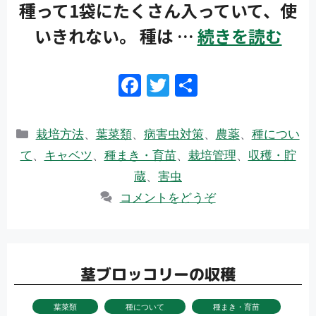
種って1袋にたくさん入っていて、使
いきれない。 種は …
続きを読む
F
T
共
ac
w
有
e
itt
カ
栽培方法
、
葉菜類
、
病害虫対策
、
農薬
、
種につい
b
er
テ
て
、
キャベツ
、
種まき・育苗
、
栽培管理
、
収穫・貯
ゴ
o
蔵
、
害虫
リ
o
コメントをどうぞ
ー
k
茎ブロッコリーの収穫
葉菜類
種について
種まき・育苗