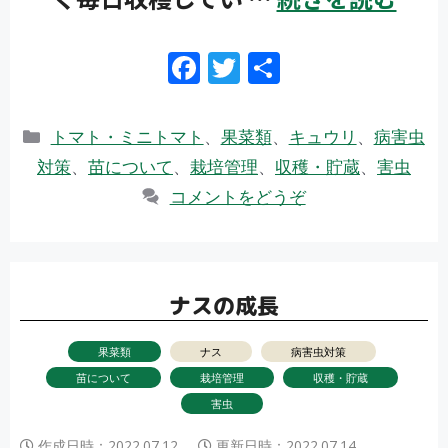
F
T
共
ac
w
有
e
itt
カ
トマト・ミニトマト
、
果菜類
、
キュウリ
、
病害虫
b
er
テ
対策
、
苗について
、
栽培管理
、
収穫・貯蔵
、
害虫
ゴ
o
コメントをどうぞ
リ
o
ー
k
ナスの成長
果菜類
ナス
病害虫対策
苗について
栽培管理
収穫・貯蔵
害虫
作成日時：
2022.07.12
更新日時：
2022.07.14