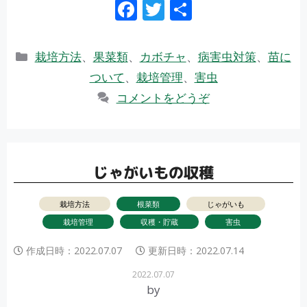
F
T
共
ac
w
有
e
itt
カ
栽培方法
、
果菜類
、
カボチャ
、
病害虫対策
、
苗に
b
er
テ
ついて
、
栽培管理
、
害虫
ゴ
o
コメントをどうぞ
リ
o
ー
k
じゃがいもの収穫
栽培方法
根菜類
じゃがいも
栽培管理
収穫・貯蔵
害虫
作成日時：
2022.07.07
更新日時：
2022.07.14
2022.07.07
by