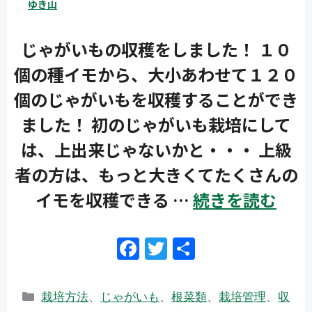
ゆき山
じゃがいもの収穫をしました！ １０
タイプ
個の種イモから、大小あわせて１２０
大テーマ
個のじゃがいもを収穫することができ
ました！ 初のじゃがいも栽培にして
小テーマ
は、上出来じゃないかと・・・ 上級
者の方は、もっと大きくてたくさんの
イモを収穫できる …
続きを読む
検索
F
T
共
ac
w
有
e
itt
リセット
カ
栽培方法
、
じゃがいも
、
根菜類
、
栽培管理
、
収
テ