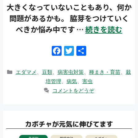
大きくなっていないこともあり、何か
問題があるかも。 脇芽をつけていく
べきか悩み中です …
続きを読む
F
T
共
ac
w
有
e
itt
カ
エダマメ
、
豆類
、
病害虫対策
、
種まき・育苗
、
栽
b
er
テ
培管理
、
病気
、
害虫
ゴ
o
コメントをどうぞ
リ
o
ー
k
カボチャが元気に伸びてます