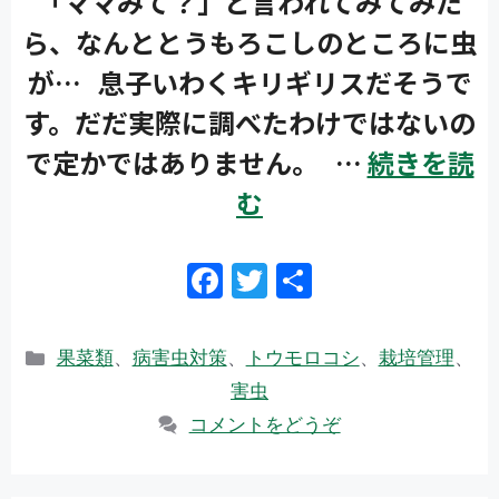
「ママみて？」と言われてみてみた
ら、なんととうもろこしのところに虫
が… 息子いわくキリギリスだそうで
す。だだ実際に調べたわけではないの
で定かではありません。 …
続きを読
む
F
T
共
ac
w
有
e
itt
カ
果菜類
、
病害虫対策
、
トウモロコシ
、
栽培管理
、
b
er
テ
害虫
ゴ
o
コメントをどうぞ
リ
o
ー
k