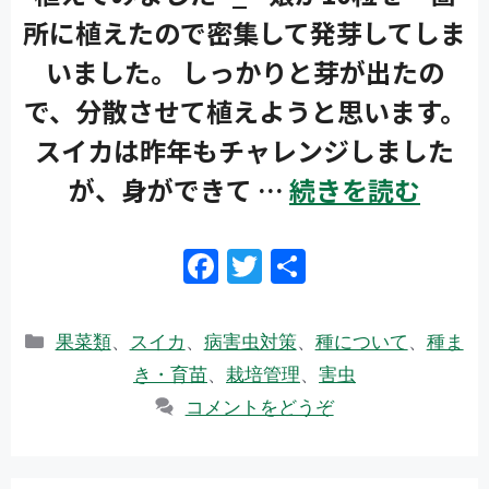
所に植えたので密集して発芽してしま
いました。 しっかりと芽が出たの
で、分散させて植えようと思います。
スイカは昨年もチャレンジしました
が、身ができて …
続きを読む
F
T
共
ac
w
有
e
itt
カ
果菜類
、
スイカ
、
病害虫対策
、
種について
、
種ま
b
er
テ
き・育苗
、
栽培管理
、
害虫
ゴ
o
コメントをどうぞ
リ
o
ー
k