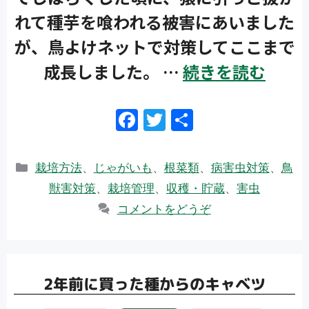
れて種芋を喰われる被害にあいました
が、鳥よけネットで対策してここまで
成長しました。 …
続きを読む
F
T
共
ac
w
有
e
itt
カ
栽培方法
、
じゃがいも
、
根菜類
、
病害虫対策
、
鳥
b
er
テ
獣害対策
、
栽培管理
、
収穫・貯蔵
、
害虫
ゴ
o
コメントをどうぞ
リ
o
ー
k
2年前に買った種からのキャベツ