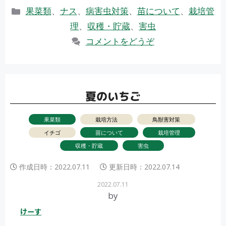
e
itt
カ
果菜類
、
ナス
、
病害虫対策
、
苗について
、
栽培管
b
er
テ
理
、
収穫・貯蔵
、
害虫
ゴ
o
コメントをどうぞ
リ
o
ー
k
夏のいちご
果菜類
栽培方法
鳥獣害対策
イチゴ
苗について
栽培管理
収穫・貯蔵
害虫
作成日時：
2022.07.11
更新日時：
2022.07.14
2022.07.11
by
けーす