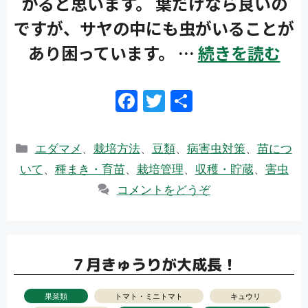
かると思います。 葉だけなら良いの
ですが、サヤの中にも虫がいることが
あり困っています。 …
続きを読む
F
T
共
ac
w
有
e
itt
カ
エダマメ
、
栽培方法
、
豆類
、
病害虫対策
、
苗につ
b
er
テ
いて
、
種まき・育苗
、
栽培管理
、
収穫・貯蔵
、
害虫
ゴ
o
コメントをどうぞ
リ
o
ー
k
７月きゅうりが大成長！
果菜類
トマト・ミニトマト
キュウリ