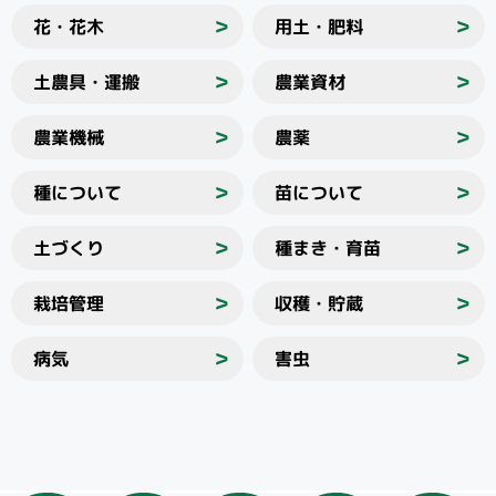
花・花木
用土・肥料
＞
＞
土農具・運搬
農業資材
＞
＞
農業機械
農薬
＞
＞
種について
苗について
＞
＞
土づくり
種まき・育苗
＞
＞
栽培管理
収穫・貯蔵
＞
＞
病気
害虫
＞
＞