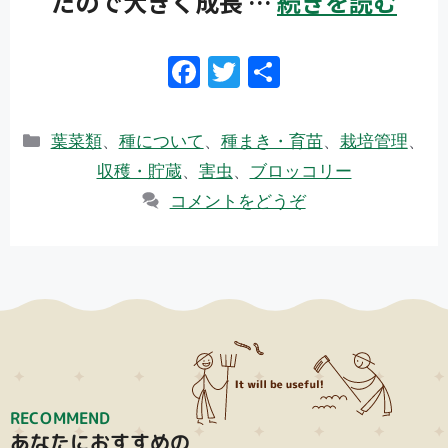
たので大きく成長 …
続きを読む
F
T
共
ac
w
有
e
itt
カ
葉菜類
、
種について
、
種まき・育苗
、
栽培管理
、
b
er
テ
収穫・貯蔵
、
害虫
、
ブロッコリー
ゴ
o
コメントをどうぞ
リ
o
ー
k
RECOMMEND
あなたにおすすめの