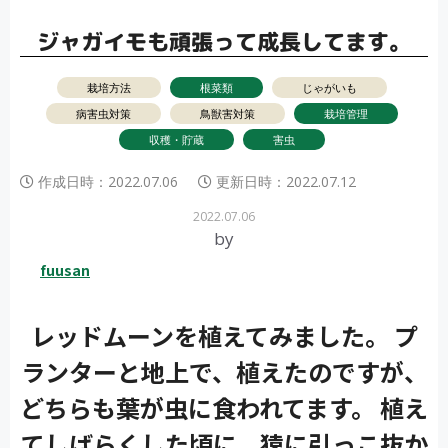
ジャガイモも頑張って成長してます。
栽培方法
根菜類
じゃがいも
病害虫対策
鳥獣害対策
栽培管理
収穫・貯蔵
害虫
作成日時：
2022.07.06
更新日時：
2022.07.12
2022.07.06
by
fuusan
レッドムーンを植えてみました。 プ
ランターと地上で、植えたのですが、
どちらも葉が虫に食われてます。 植え
てしばらくした頃に、猿に引っこ抜か