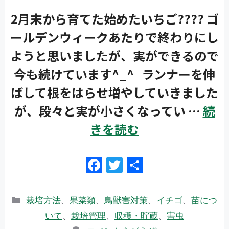
2月末から育てた始めたいちご???? ゴ
ールデンウィークあたりで終わりにし
ようと思いましたが、実ができるので
今も続けています^_^ ランナーを伸
ばして根をはらせ増やしていきました
が、段々と実が小さくなってい …
続
きを読む
F
T
共
ac
w
有
e
itt
カ
栽培方法
、
果菜類
、
鳥獣害対策
、
イチゴ
、
苗につ
b
er
テ
いて
、
栽培管理
、
収穫・貯蔵
、
害虫
ゴ