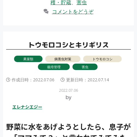
b
er
穫・貯蔵
、
害虫
ゴ
o
コメントをどうぞ
リ
o
ー
k
トウモロコシとキリギリス
果菜類
病害虫対策
トウモロコシ
栽培管理
害虫
作成日時：
2022.07.06
更新日時：
2022.07.14
2022.07.06
by
エレナシエジー
野菜に水をあげようとしたら、息子が