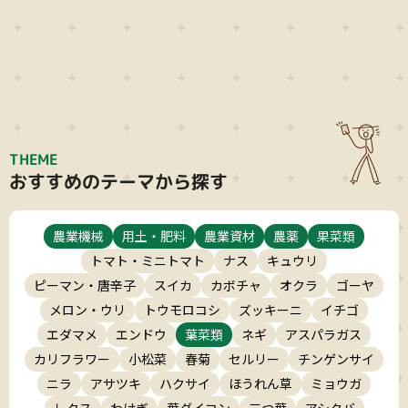
THEME
おすすめのテーマから探す
農業機械
用土・肥料
農業資材
農薬
果菜類
トマト・ミニトマト
ナス
キュウリ
ピーマン・唐辛子
スイカ
カボチャ
オクラ
ゴーヤ
メロン・ウリ
トウモロコシ
ズッキーニ
イチゴ
エダマメ
エンドウ
葉菜類
ネギ
アスパラガス
カリフラワー
小松菜
春菊
セルリー
チンゲンサイ
ニラ
アサツキ
ハクサイ
ほうれん草
ミョウガ
レタス
わけぎ
葉ダイコン
三つ葉
アシタバ