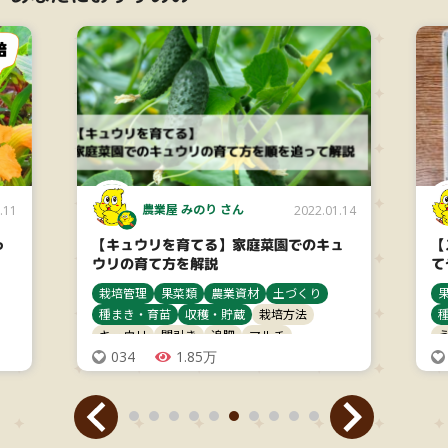
農業屋 みのり さん
.11
2022.01.14
っ
【キュウリを育てる】家庭菜園でのキュ
【
ウリの育て方を解説
て
栽培管理
果菜類
農業資材
土づくり
種まき・育苗
収穫・貯蔵
栽培方法
キュウリ
間引き
追肥
マルチ
034
1.85万