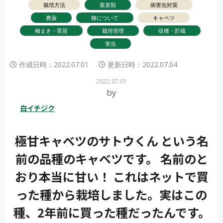
栽培方法
葉菜類
病害虫対策
農薬
種について
キャベツ
種まき・育苗
栽培管理
収穫・貯蔵
害虫
作成日時：
2022.07.01
更新日時：
2022.07.04
2022.07.01
by
白イチジク
極甘キャベツのサトウくん という名
前の品種のキャベツです。 名前のと
おり本当に甘い！ これはネットで買
った種から栽培しました。実はこの
種、2年前に買った種だったんです。