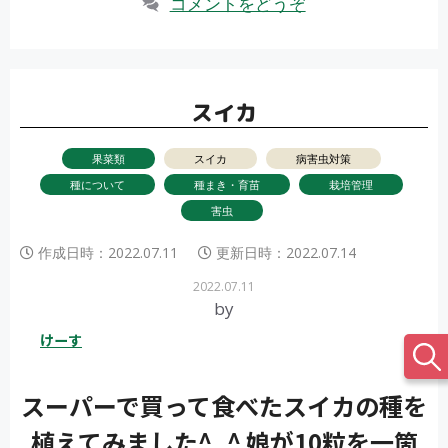
o
コメントをどうぞ
リ
o
ー
k
スイカ
果菜類
スイカ
病害虫対策
種について
種まき・育苗
栽培管理
害虫
作成日時：
2022.07.11
更新日時：
2022.07.14
2022.07.11
by
けーす
スーパーで買って食べたスイカの種を
植えてみました^_^ 娘が10粒を一箇