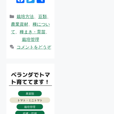
プ
ac
w
有
e
itt
カ
栽培方法
、
豆類
、
b
er
テ
農業資材
、
種につい
ゴ
o
て
、
種まき・育苗
、
リ
o
栽培管理
ー
k
コメントをどうぞ
ベランダでトマ
ト育ててます！
果菜類
トマト・ミニトマト
栽培管理
収穫・貯蔵