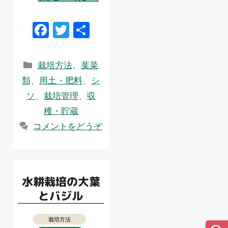
F
T
共
ac
w
有
e
itt
カ
栽培方法
、
葉菜
b
er
テ
類
、
用土・肥料
、
シ
ゴ
o
ソ
、
栽培管理
、
収
リ
o
穫・貯蔵
ー
k
コメントをどうぞ
水耕栽培の大葉
とバジル
栽培方法