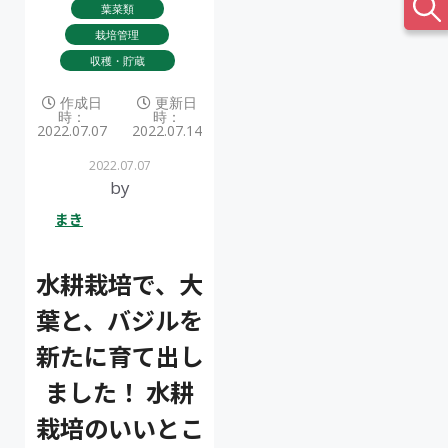
葉菜類
栽培管理
収穫・貯蔵
作成日
更新日
時：
時：
2022.07.07
2022.07.14
2022.07.07
by
まき
水耕栽培で、大
葉と、バジルを
新たに育て出し
ました！ 水耕
栽培のいいとこ