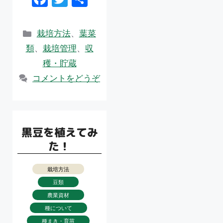
ac
w
有
e
itt
カ
栽培方法
、
葉菜
b
er
テ
類
、
栽培管理
、
収
ゴ
o
穫・貯蔵
リ
o
コメントをどうぞ
ー
k
黒豆を植えてみ
た！
栽培方法
豆類
農業資材
種について
種まき・育苗