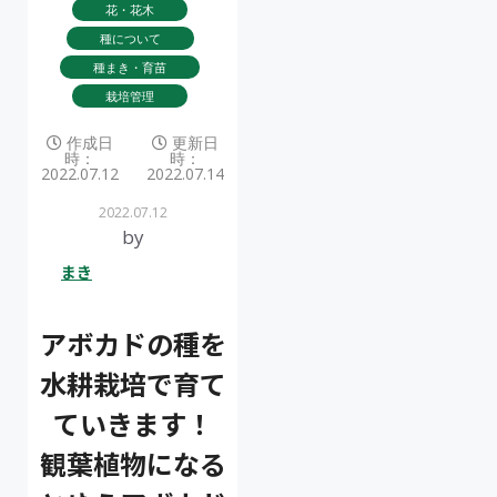
花・花木
種について
種まき・育苗
栽培管理
作成日
更新日
時：
時：
2022.07.12
2022.07.14
2022.07.12
by
まき
アボカドの種を
水耕栽培で育て
ていきます！
観葉植物になる