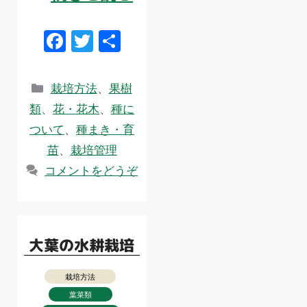
F
T
共
ac
w
有
e
itt
カ
栽培方法
、
果樹
b
er
テ
類
、
花・花木
、
種に
ゴ
o
ついて
、
種まき・育
リ
o
苗
、
栽培管理
ー
k
コメントをどうぞ
大葉の水耕栽培
栽培方法
葉菜類