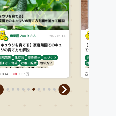
農業屋 みのり さん
農業屋 みのり
2022.01.14
【キュウリを育てる】家庭菜園でのキュ
【ズッキーニの育
ウリの育て方を解説
てやすい
栽培管理
果菜類
農業資材
土づくり
果菜類
栽培管理
種まき・育苗
収穫・貯蔵
栽培方法
種まき・育苗
収穫
キュウリ
間引き
追肥
マルチ
うどんこ病
灰色か
034
1.85万
追肥
011
ハムシ類
1.52
ズ