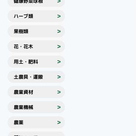
健康野菜球根
＞
ハーブ類
＞
果樹類
＞
花・花木
＞
用土・肥料
＞
土農具・運搬
＞
農業資材
＞
農業機械
＞
農薬
＞