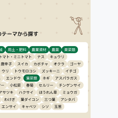
のテーマから探す
械
用土・肥料
農業資材
農薬
果菜類
トマト・ミニトマト
ナス
キュウリ
・唐辛子
スイカ
カボチャ
オクラ
ゴーヤ
・ウリ
トウモロコシ
ズッキーニ
イチゴ
メ
エンドウ
葉菜類
ネギ
アスパラガス
ワー
小松菜
春菊
セルリー
チンゲンサイ
アサツキ
ハクサイ
ほうれん草
ミョウガ
わけぎ
葉ダイコン
三つ葉
アシタバ
エンサイ
キャベツ
シソ
玉葱