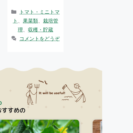
ac
w
有
e
itt
カ
トマト・ミニトマ
b
er
テ
ト
、
果菜類
、
栽培管
ゴ
o
理
、
収穫・貯蔵
リ
o
コメントをどうぞ
ー
k
D
おすすめの