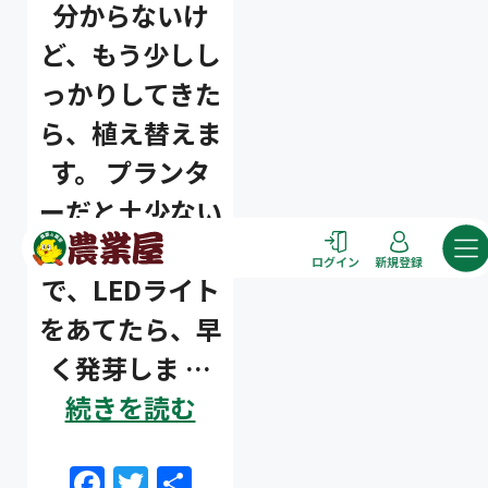
分からないけ
ど、もう少しし
っかりしてきた
タイプ
ら、植え替えま
す。 プランタ
大テーマ
ーだと土少ない
小テーマ
かなぁ？ 室内
コ
ログイン
新規登録
ン
で、LEDライト
テ
をあてたら、早
ン
ツ
く発芽しま …
検索
へ
続きを読む
ス
キ
ッ
F
T
共
リセット