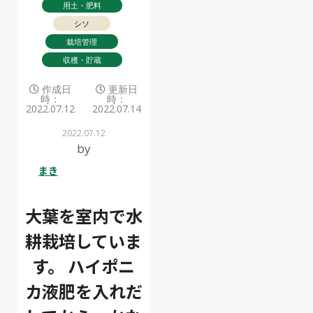
用土・肥料
シソ
栽培管理
収穫・貯蔵
作成日
更新日
時：
時：
2022.07.12
2022.07.14
2022.07.12
by
まき
大葉を室内で水
耕栽培していま
す。 ハイポニ
カ液肥を入れだ