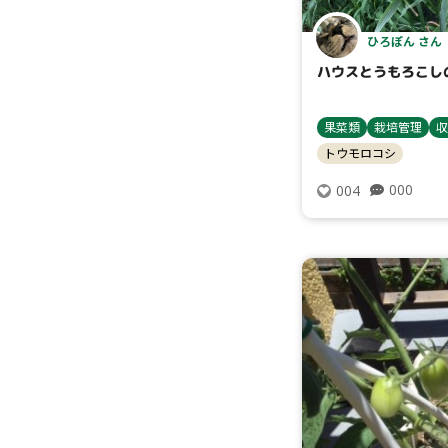
ひろぽん さん
ハウスとうもろこし
果菜類
栽培管理
収
トウモロコシ
000
004