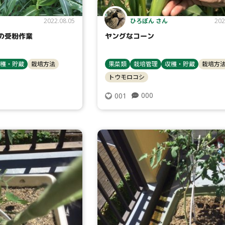
ひろぽん さん
2022.08.05
202
の受粉作業
ヤングなコーン
検索
穫・貯蔵
栽培方法
果菜類
栽培管理
収穫・貯蔵
栽培方
トウモロコシ
000
001
リセット