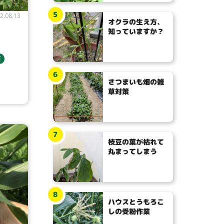
5
2.08.13
オクラの生え方、
知っていますか？
苗
6
さつまいも畑の雑
草対策
7
枝豆の葉が枯れて
丸まってしまう
8
ハウスとうもろこ
しの受粉作業