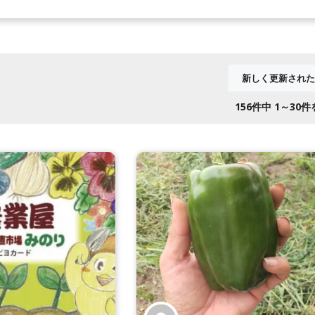
156
件中 1～30