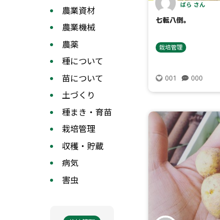
ばら さん
農業資材
七転八倒。
農業機械
農薬
栽培管理
種について
苗について
000
001
土づくり
種まき・育苗
栽培管理
収穫・貯蔵
病気
害虫