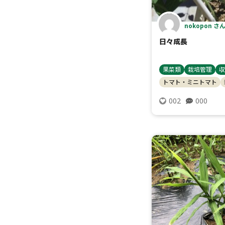
nokopon さ
日々成長
果菜類
栽培管理
収
トマト・ミニトマト
000
002