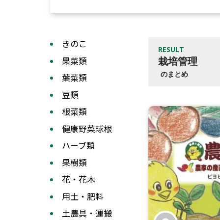
きのこ
RESULT
果菜類
栽培管理
のまとめ
葉菜類
豆類
根菜類
健康野菜球根
ハーブ類
果樹類
花・花木
用土・肥料
土農具・運搬