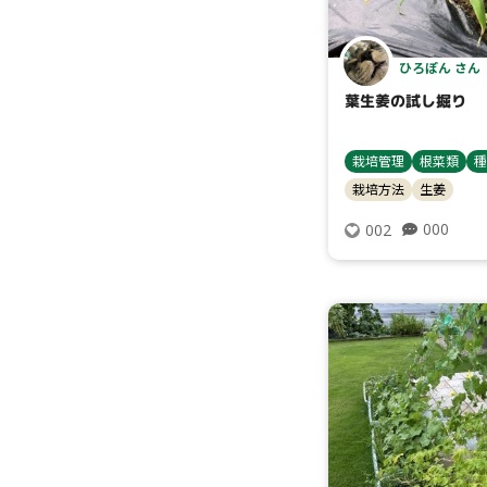
ひろぽん さん
葉生姜の試し掘り
栽培管理
根菜類
種
栽培方法
生姜
000
002