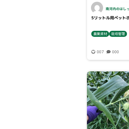
南河内のはしっ
5リットル用ペット
農業資材
栽培管理
000
007