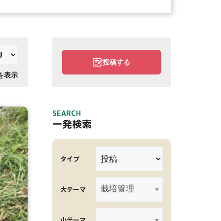
投稿する
件を表示
SEARCH
一発検索
タイプ
栽培管理
大テーマ
小テーマ