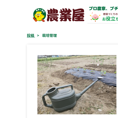
コ
プロ農家、プチ
ン
テ
ン
ツ
投稿
>
栽培管理
へ
ス
キ
ッ
プ