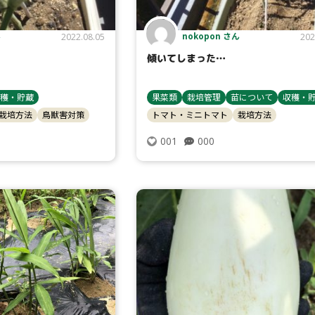
ん
nokopon さん
2022.08.05
202
傾いてしまった…
穫・貯蔵
果菜類
栽培管理
苗について
収穫・
栽培方法
鳥獣害対策
トマト・ミニトマト
栽培方法
000
001