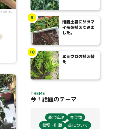
2.08.05
9
培養土袋にサツマ
イモを植えてみま
した。
法
10
ミョウガの植え替
え
THEME
今！話題のテーマ
栽培管理
果菜類
収穫・貯蔵
苗について