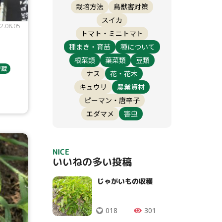
栽培方法
鳥獣害対策
スイカ
2.08.05
トマト・ミニトマト
種まき・育苗
種について
根菜類
葉菜類
豆類
貯蔵
ナス
花・花木
キュウリ
農業資材
ピーマン・唐辛子
エダマメ
害虫
NICE
いいねの多い投稿
じゃがいもの収穫
018
301