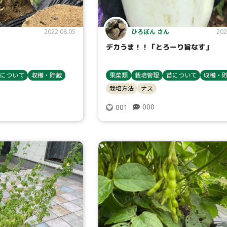
ひろぽん さん
2022.08.05
202
デカうま！！「とろーり旨なす」
について
収穫・貯蔵
果菜類
栽培管理
苗について
収穫・
栽培方法
ナス
000
001