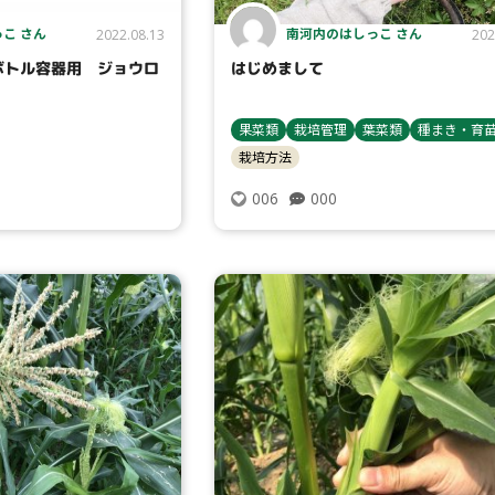
こ さん
南河内のはしっこ さん
2022.08.13
202
ボトル容器用 ジョウロ
はじめまして
果菜類
栽培管理
葉菜類
種まき・育
栽培方法
000
006
タイプ
栽培管理
大テーマ
小テーマ
コンテスト