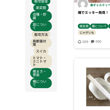
栽培管理
農ギャルテッペ
果菜類
畑でミッキー発見！
収穫・貯
蔵
苗につい
根菜類
種について
て
じゃがいも
栽培方法
鳥獣害対
000
009
策
スイカ
トマト・
ミニトマ
ト
種まき・
育苗
種につい
て