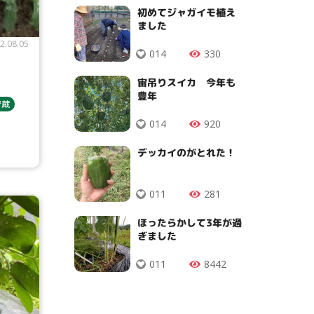
初めてジャガイモ植え
ました
2.08.05
014
330
宙吊りスイカ 今年も
豊年
貯蔵
014
920
デッカイのがとれた！
011
281
ほったらかして3年が過
ぎました
011
8442