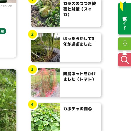
カラスのつつき被
2.09.28
害と対策（スイ
カ）
投稿ガイド
貯蔵
2
ほったらかして3
年が過ぎました
3
防鳥ネットをかけ
ました（トマト）
4
カボチャの摘心