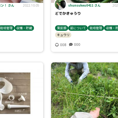
ン！ さん
shunsukeu0411 さん
2022.10.05
202
どでかきゅうり
栽培管理
収穫・貯蔵
果菜類
苗について
栽培管理
収穫・
キュウリ
000
008