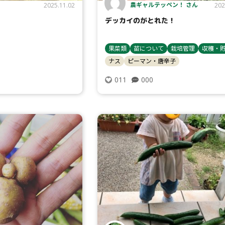
農ギャルテッペン！ さん
2025.11.02
202
デッカイのがとれた！
果菜類
苗について
栽培管理
収穫・
ナス
ピーマン・唐辛子
000
011