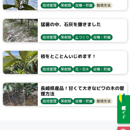
栽培管理
果樹類
収穫・貯蔵
栽培方法
間引き
猛暑の中、石灰を撒きました
栽培管理
果樹類
土づくり
収穫・貯蔵
栽培方法
枝をとことんいじめます！
栽培管理
果樹類
花・花木
収穫・貯蔵
栽培方法
長崎県産品！甘くて大きなビワの木の管
理方法
栽培管理
果樹類
収穫・貯蔵
栽培方法
投稿ガイド