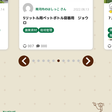
南河内のはしっこ さん
.14
2022.08.13
5リットル用ペットボトル容器用 ジョウ
７
ロ
農業資材
栽培管理
007
000