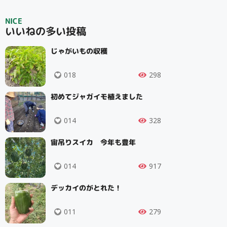
NICE
検索
いいねの多い投稿
じゃがいもの収穫
リセット
018
298
初めてジャガイモ植えました
014
328
宙吊りスイカ 今年も豊年
014
917
デッカイのがとれた！
011
279