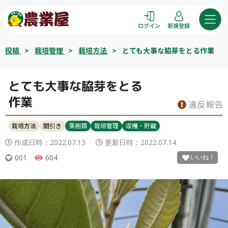
コ
ン
ログイン
新規登録
テ
ン
投稿
>
栽培管理
>
栽培方法
>
とても大事な脇芽をとる作業
ツ
へ
ス
とても大事な脇芽をとる
キ
作業
違反報告
ッ
プ
栽培方法
間引き
果樹類
栽培管理
収穫・貯蔵
作成日時：
2022.07.13
更新日時：
2022.07.14
001
604