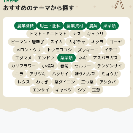
THEME
おすすめのテーマから探す
農業機械
用土・肥料
農業資材
農薬
果菜類
トマト・ミニトマト
ナス
キュウリ
ピーマン・唐辛子
スイカ
カボチャ
オクラ
ゴーヤ
メロン・ウリ
トウモロコシ
ズッキーニ
イチゴ
エダマメ
エンドウ
葉菜類
ネギ
アスパラガス
カリフラワー
小松菜
春菊
セルリー
チンゲンサイ
ニラ
アサツキ
ハクサイ
ほうれん草
ミョウガ
レタス
わけぎ
葉ダイコン
三つ葉
アシタバ
エンサイ
キャベツ
シソ
玉葱