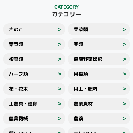
CATEGORY
カテゴリー
きのこ
果菜類
＞
＞
葉菜類
豆類
＞
＞
根菜類
健康野菜球根
＞
＞
ハーブ類
果樹類
＞
＞
花・花木
用土・肥料
＞
＞
土農具・運搬
農業資材
＞
＞
農業機械
農薬
＞
＞