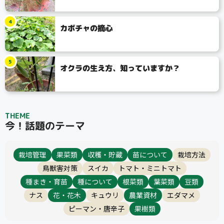
4
カボチャの摘心
5
オクラの生え方、知っていますか？
タイプ
THEME
大テーマ
今！話題のテーマ
小テーマ
栽培管理
果菜類
収穫・貯蔵
苗について
栽培方法
鳥獣害対策
スイカ
トマト・ミニトマト
種まき・育苗
種について
根菜類
葉菜類
豆類
コンテスト
ナス
花・花木
キュウリ
農業資材
エダマメ
ピーマン・唐辛子
果樹類