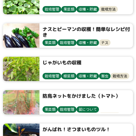
栽培管理
果菜類
収穫・貯蔵
栽培方法
カボチャ
ナスとピーマンの収穫！簡単なレシピ付
き
果菜類
栽培管理
収穫・貯蔵
ナス
ピーマン・唐辛子
じゃがいもの収穫
栽培管理
根菜類
収穫・貯蔵
害虫
栽培方法
じゃがいも
防鳥ネットをかけました（トマト）
果菜類
栽培管理
苗について
トマト・ミニトマト
栽培方法
鳥獣害対策
がんばれ！さつまいものツル！