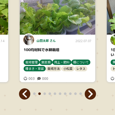
山田太郎 さん
.14
2022.07.07
100均材料で水耕栽培
1
い
栽培管理
葉菜類
用土・肥料
種について
種まき・育苗
栽培方法
小松菜
レタス
003
000