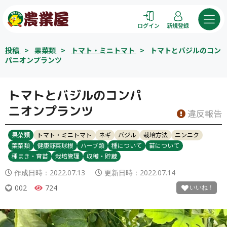
コ
ン
ログイン
新規登録
テ
ン
投稿
>
果菜類
>
トマト・ミニトマト
>
トマトとバジルのコン
ツ
パニオンプランツ
へ
ス
トマトとバジルのコンパ
キ
ッ
ニオンプランツ
違反報告
プ
果菜類
トマト・ミニトマト
ネギ
バジル
栽培方法
ニンニク
葉菜類
健康野菜球根
ハーブ類
種について
苗について
種まき・育苗
栽培管理
収穫・貯蔵
作成日時：
2022.07.13
更新日時：
2022.07.14
002
724