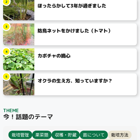
2
ほったらかして3年が過ぎました
3
防鳥ネットをかけました（トマト）
検索
4
カボチャの摘心
リセット
5
オクラの生え方、知っていますか？
THEME
今！話題のテーマ
栽培管理
果菜類
収穫・貯蔵
苗について
栽培方法