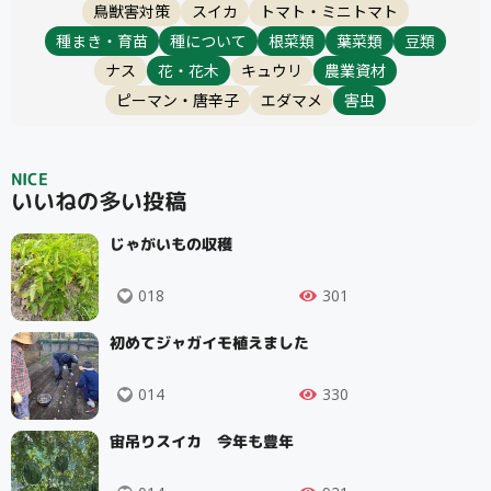
鳥獣害対策
スイカ
トマト・ミニトマト
種まき・育苗
種について
根菜類
葉菜類
豆類
ナス
花・花木
キュウリ
農業資材
ピーマン・唐辛子
エダマメ
害虫
NICE
いいねの多い投稿
じゃがいもの収穫
018
301
初めてジャガイモ植えました
014
330
宙吊りスイカ 今年も豊年