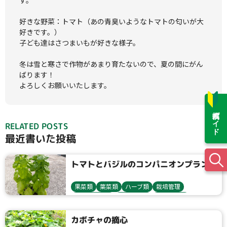
す。

好きな野菜：トマト（あの青臭いようなトマトの匂いが大
好きです。）

子ども達はさつまいもが好きな様子。

冬は雪と寒さで作物があまり育たないので、夏の間にがん
ばります！

よろしくお願いいたします。
投稿ガイド
RELATED POSTS
最近書いた投稿
トマトとバジルのコンパニオンプランツ
果菜類
葉菜類
ハーブ類
栽培管理
健康野菜球根
種について
苗について
種まき・育苗
収穫・貯蔵
トマト・ミニトマト
ネギ
バジル
栽培方法
ニンニク
カボチャの摘心