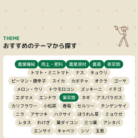
THEME
おすすめのテーマから探す
農業機械
用土・肥料
農業資材
農薬
果菜類
トマト・ミニトマト
ナス
キュウリ
ピーマン・唐辛子
スイカ
カボチャ
オクラ
ゴーヤ
メロン・ウリ
トウモロコシ
ズッキーニ
イチゴ
エダマメ
エンドウ
葉菜類
ネギ
アスパラガス
カリフラワー
小松菜
春菊
セルリー
チンゲンサイ
ニラ
アサツキ
ハクサイ
ほうれん草
ミョウガ
レタス
わけぎ
葉ダイコン
三つ葉
アシタバ
エンサイ
キャベツ
シソ
玉葱