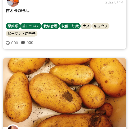
2022.07.14
甘とうがらし
果菜類
苗について
栽培管理
収穫・貯蔵
ナス
キュウリ
ピーマン・唐辛子
000
000
タイプ
大テーマ
小テーマ