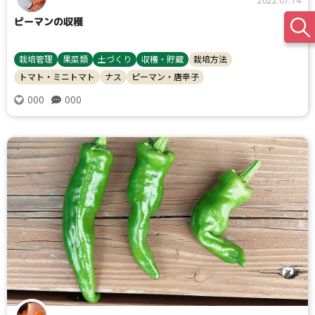
2022.07.14
ピーマンの収穫
栽培管理
果菜類
土づくり
収穫・貯蔵
栽培方法
トマト・ミニトマト
ナス
ピーマン・唐辛子
000
000