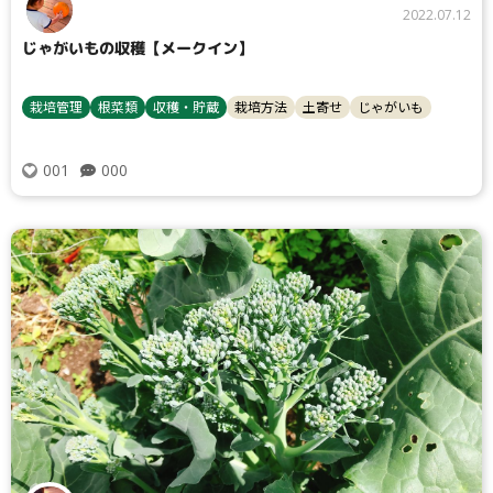
2022.07.12
じゃがいもの収穫【メークイン】
栽培管理
根菜類
収穫・貯蔵
栽培方法
土寄せ
じゃがいも
検索
000
001
リセット