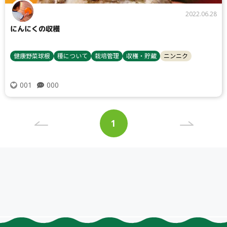
2022.06.28
にんにくの収穫
健康野菜球根
種について
栽培管理
収穫・貯蔵
ニンニク
000
001
投
1
稿
ペ
ナ
ー
ビ
ジ
ゲ
ー
シ
ョ
ン