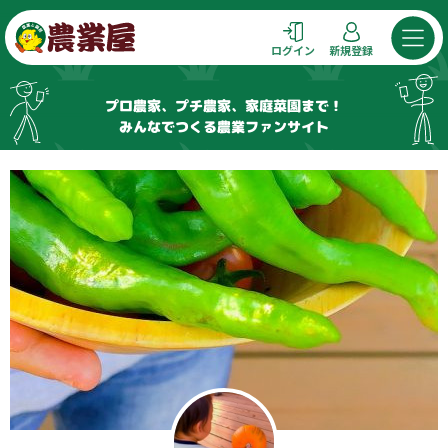
コ
ン
ログイン
新規登録
テ
ン
プロ農家、プチ農家、家庭菜園まで！
ツ
みんなでつくる農業ファンサイト
へ
ス
キ
ッ
プ