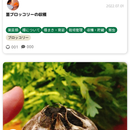
2022.07.01
茎ブロッコリーの収穫
葉菜類
種について
種まき・育苗
栽培管理
収穫・貯蔵
害虫
ブロッコリー
000
001