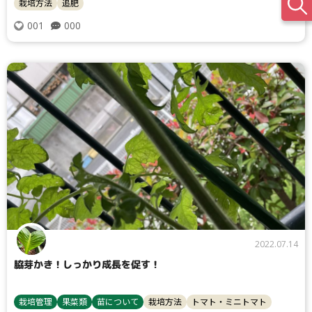
栽培方法
追肥
000
001
2022.07.14
脇芽かき！しっかり成長を促す！
栽培管理
果菜類
苗について
栽培方法
トマト・ミニトマト