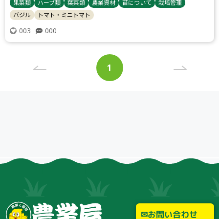
果菜類
ハーブ類
葉菜類
農業資材
苗について
栽培管理
バジル
トマト・ミニトマト
000
003
投
1
稿
ペ
ナ
ー
ビ
ジ
ゲ
ー
シ
ョ
ン
お問い合わせ