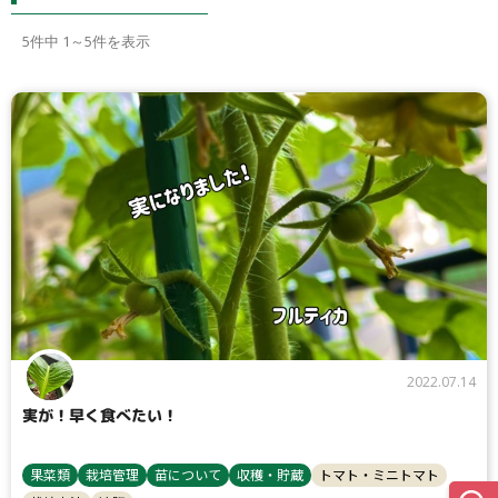
5
件中 1～5件を表示
2022.07.14
実が！早く食べたい！
果菜類
栽培管理
苗について
収穫・貯蔵
トマト・ミニトマト