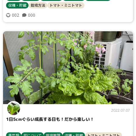
収穫・貯蔵
栽培方法
トマト・ミニトマト
検索
000
002
リセット
2022.07.07
1日5cmぐらい成長する日も！だから楽しい！
果菜類
苗について
栽培管理
収穫・貯蔵
トマト・ミニトマト