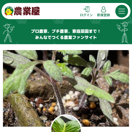
コ
ン
ログイン
新規登録
テ
ン
プロ農家、プチ農家、家庭菜園まで！
ツ
みんなでつくる農業ファンサイト
へ
ス
キ
ッ
プ