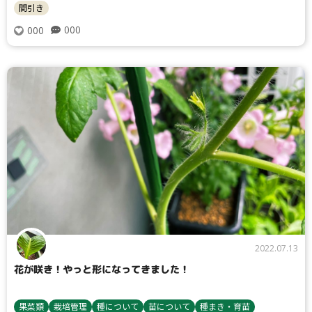
間引き
000
000
タイプ
大テーマ
2022.07.13
小テーマ
花が咲き！やっと形になってきました！
果菜類
栽培管理
種について
苗について
種まき・育苗