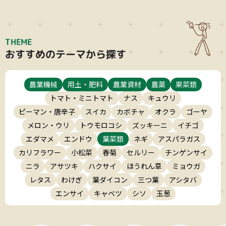
THEME
おすすめのテーマから探す
農業機械
用土・肥料
農業資材
農薬
果菜類
トマト・ミニトマト
ナス
キュウリ
ピーマン・唐辛子
スイカ
カボチャ
オクラ
ゴーヤ
メロン・ウリ
トウモロコシ
ズッキーニ
イチゴ
エダマメ
エンドウ
葉菜類
ネギ
アスパラガス
カリフラワー
小松菜
春菊
セルリー
チンゲンサイ
ニラ
アサツキ
ハクサイ
ほうれん草
ミョウガ
レタス
わけぎ
葉ダイコン
三つ葉
アシタバ
エンサイ
キャベツ
シソ
玉葱