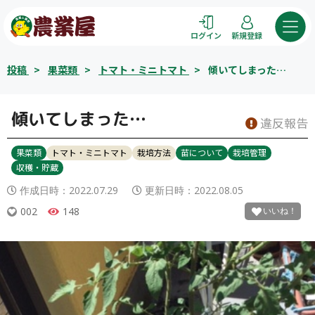
コ
ン
ログイン
新規登録
テ
ン
投稿
>
果菜類
>
トマト・ミニトマト
>
傾いてしまった…
ツ
へ
ス
傾いてしまった…
違反報告
キ
ッ
果菜類
トマト・ミニトマト
栽培方法
苗について
栽培管理
プ
収穫・貯蔵
作成日時：
2022.07.29
更新日時：
2022.08.05
002
148