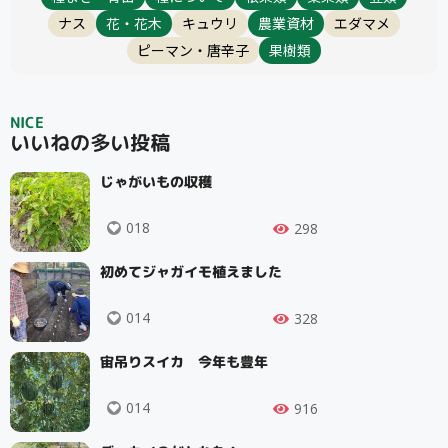
ナス
花・花木
キュウリ
農業資材
エダマメ
ピーマン・唐辛子
果樹類
検索
NICE
いいねの多い投稿
リセット
じゃがいもの収穫
018
298
初めてジャガイモ植えました
014
328
宙吊りスイカ 今年も豊年
014
916