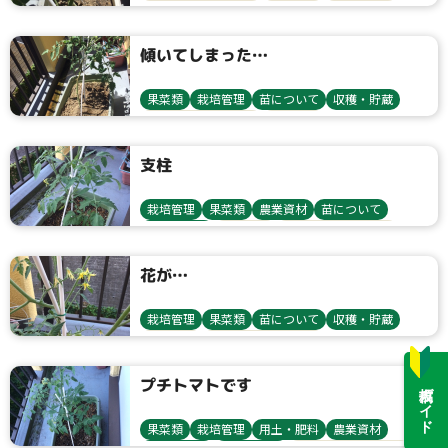
トマト・ミニトマト
栽培方法
鳥獣害対策
傾いてしまった…
果菜類
栽培管理
苗について
収穫・貯蔵
トマト・ミニトマト
栽培方法
支柱
栽培管理
果菜類
農業資材
苗について
収穫・貯蔵
栽培方法
トマト・ミニトマト
花が…
栽培管理
果菜類
苗について
収穫・貯蔵
栽培方法
トマト・ミニトマト
プチトマトです
投稿ガイド
果菜類
栽培管理
用土・肥料
農業資材