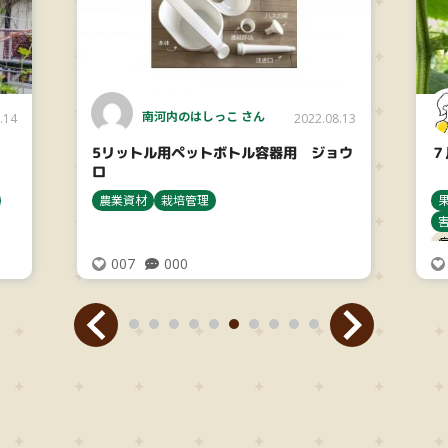
南河内のはしっこ さん
.14
2022.08.13
5リットル用ペットボトル容器用 ジョウ
７
ロ
農業資材
栽培管理
007
000