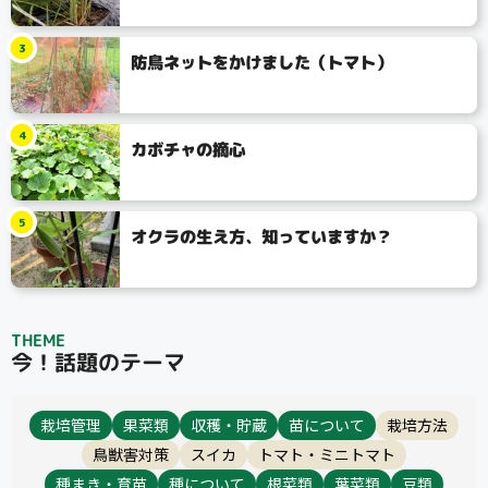
3
防鳥ネットをかけました（トマト）
4
カボチャの摘心
5
オクラの生え方、知っていますか？
タイプ
大テーマ
THEME
今！話題のテーマ
小テーマ
栽培管理
果菜類
収穫・貯蔵
苗について
栽培方法
コンテスト
鳥獣害対策
スイカ
トマト・ミニトマト
種まき・育苗
種について
根菜類
葉菜類
豆類