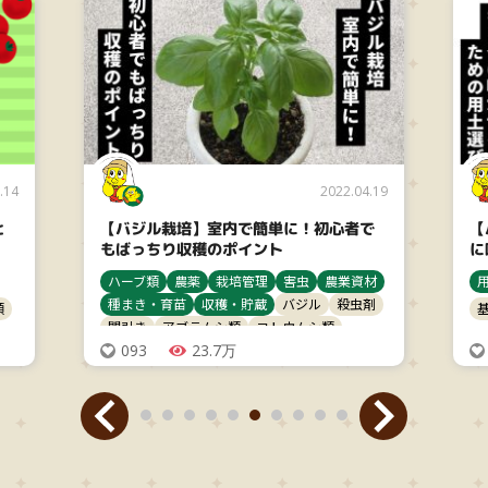
.14
2022.04.19
と
【バジル栽培】室内で簡単に！初心者で
【
もばっちり収穫のポイント
に
ハーブ類
農薬
栽培管理
害虫
農業資材
種まき・育苗
収穫・貯蔵
バジル
殺虫剤
類
間引き
アブラムシ類
ヨトウムシ類
093
23.7万