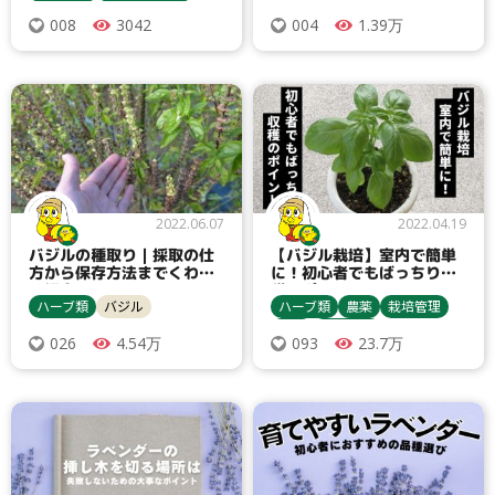
農業資材
種まき・育苗
3042
1.39万
008
004
収穫・貯蔵
バジル
栽培方法
ミント類
ラベンダー
ローズマリー
2022.06.07
2022.04.19
バジルの種取り｜採取の仕
【バジル栽培】室内で簡単
方から保存方法までくわし
に！初心者でもばっちり収
く紹介！
穫のポイント
ハーブ類
バジル
ハーブ類
農薬
栽培管理
害虫
農業資材
4.54万
23.7万
026
093
種まき・育苗
収穫・貯蔵
バジル
殺虫剤
間引き
アブラムシ類
ヨトウムシ類