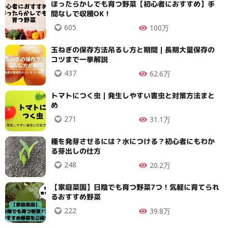
ほったらかしでも育つ野菜【初心者におすすめ】手
間なしで収穫OK！
605
100万
玉ねぎの保存方法吊るし方と期間｜長期大量保存の
コツまで一挙解説
437
62.6万
トマトにつく虫｜発生しやすい害虫と対策方法まと
め
271
31.1万
種を発芽させるには？水につける？初心者にもわか
る芽出しの仕方
248
20.2万
【家庭菜園】日陰でも育つ野菜7つ！気軽に育てられ
るおすすめ野菜
222
39.8万