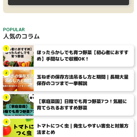
POPULAR
人気のコラム
1
ほったらかしでも育つ野菜【初心者におすす
め】手間なしで収穫OK！
2
タイプ
玉ねぎの保存方法吊るし方と期間｜長期大量
保存のコツまで一挙解説
ハーブ類
大テーマ
3
【家庭菜園】日陰でも育つ野菜7つ！気軽に
育てられるおすすめ野菜
小テーマ
4
トマトにつく虫｜発生しやすい害虫と対策方
法まとめ
絞り込み