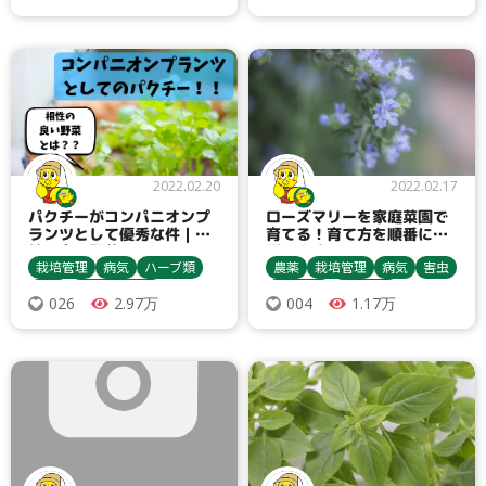
病害虫対策
ダニ類
2022.02.20
2022.02.17
パクチーがコンパニオンプ
ローズマリーを家庭菜園で
ランツとして優秀な件｜相
育てる！育て方を順番に解
性の良い野菜は？
説します
栽培管理
病気
ハーブ類
農薬
栽培管理
病気
害虫
害虫
種まき・育苗
ハーブ類
農業資材
2.97万
1.17万
026
004
収穫・貯蔵
栽培方法
収穫・貯蔵
殺虫剤
うどんこ病
灰色かび病
栽培方法
うどんこ病
コリアンダー
アブラムシ類
アブラムシ類
ローズマリー
ヨトウムシ類
ダニ類