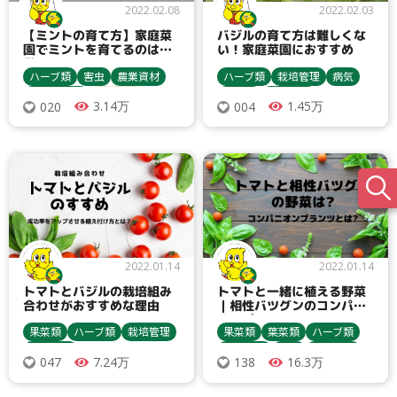
2022.02.08
2022.02.03
【ミントの育て方】家庭菜
バジルの育て方は難しくな
園でミントを育てるのは簡
い！家庭菜園におすすめ
単
ハーブ類
害虫
農業資材
ハーブ類
栽培管理
病気
収穫・貯蔵
ミント類
果樹類
農業資材
3.14万
1.45万
020
004
アブラムシ類
ヨトウムシ類
収穫・貯蔵
害虫
バジル
ダニ類
栽培方法
うどんこ病
炭疽病
2022.01.14
2022.01.14
トマトとバジルの栽培組み
トマトと一緒に植える野菜
合わせがおすすめな理由
｜相性バツグンのコンパニ
オンプランツとは
果菜類
ハーブ類
栽培管理
果菜類
葉菜類
ハーブ類
農業資材
栽培管理
害虫
農業資材
7.24万
16.3万
047
138
トマト・ミニトマト
バジル
収穫・貯蔵
栽培方法
レモンバーム
トマト・ミニトマト
ネギ