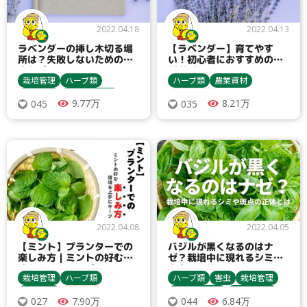
2022.04.18
2022.04.13
ラベンダーの挿し木切る場
【ラベンダー】育てやす
所は？失敗しないための大
い！初心者におすすめの品
事なポイント
種選び
栽培管理
ハーブ類
ハーブ類
農業資材
農業資材
種まき・育苗
ラベンダー
9.77万
8.21万
045
035
収穫・貯蔵
栽培方法
ラベンダー
2022.04.08
2022.04.05
【ミント】プランターでの
バジルが黒くなるのはナ
楽しみ方｜ミントの好む環
ゼ？栽培中に現れるシミや
境を上手にキープ
斑点の正体とは？
栽培管理
ハーブ類
ハーブ類
害虫
栽培管理
農業資材
栽培方法
種まき・育苗
収穫・貯蔵
7.90万
6.84万
027
044
ミント類
バジル
アブラムシ類