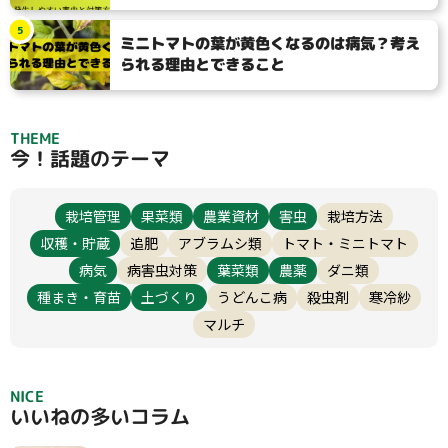
5
ミニトマトの葉が黄色くなるのは病気？考え
られる理由とできること
検索
THEME
今！話題のテーマ
リセット
栽培管理
果菜類
農業資材
害虫
栽培方法
収穫・貯蔵
追肥
アブラムシ類
トマト・ミニトマト
病気
病害虫対策
葉菜類
農薬
ダニ類
種まき・育苗
土づくり
うどんこ病
殺虫剤
寒冷紗
マルチ
NICE
いいねの多いコラム