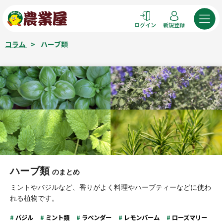
コ
ン
ログイン
新規登録
テ
ン
コラム
>
ハーブ類
ツ
へ
ス
キ
ッ
プ
ハーブ類
のまとめ
ミントやバジルなど、香りがよく料理やハーブティーなどに使わ
れる植物です。
バジル
ミント類
ラベンダー
レモンバーム
ローズマリー