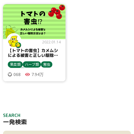
病害虫対策
バジル
栽培方法
アスパラガス
レモンバーム
アブラムシ類
病害虫対策
ニラ
センチュウ類
パセリ
2022.01.14
【トマトの害虫】カメムシ
による被害と正しい駆除方
法
果菜類
ハーブ類
害虫
農業資材
7.94万
068
トマト・ミニトマト
ミント類
カメムシ類
SEARCH
一発検索