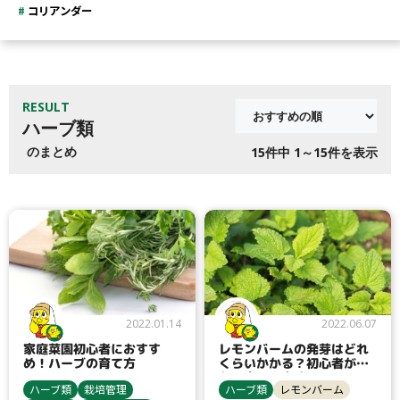
コリアンダー
RESULT
ハーブ類
のまとめ
15
件中 1～15件を表示
2022.01.14
2022.06.07
家庭菜園初心者におすす
レモンバームの発芽はどれ
め！ハーブの育て方
くらいかかる？初心者が種
から育てる方法
ハーブ類
栽培管理
ハーブ類
レモンバーム