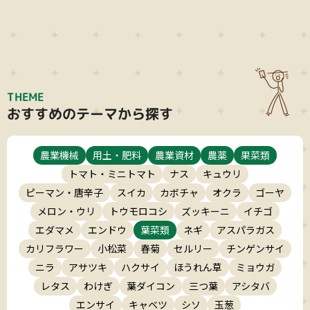
THEME
おすすめのテーマから探す
農業機械
用土・肥料
農業資材
農薬
果菜類
トマト・ミニトマト
ナス
キュウリ
ピーマン・唐辛子
スイカ
カボチャ
オクラ
ゴーヤ
メロン・ウリ
トウモロコシ
ズッキーニ
イチゴ
エダマメ
エンドウ
葉菜類
ネギ
アスパラガス
カリフラワー
小松菜
春菊
セルリー
チンゲンサイ
ニラ
アサツキ
ハクサイ
ほうれん草
ミョウガ
レタス
わけぎ
葉ダイコン
三つ葉
アシタバ
エンサイ
キャベツ
シソ
玉葱