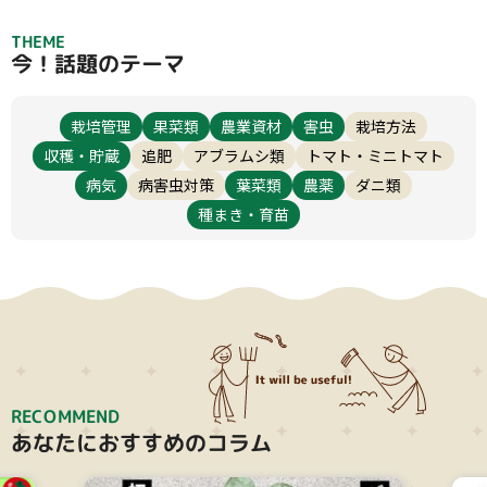
THEME
今！話題のテーマ
栽培管理
果菜類
農業資材
害虫
栽培方法
収穫・貯蔵
追肥
アブラムシ類
トマト・ミニトマト
病気
病害虫対策
葉菜類
農薬
ダニ類
種まき・育苗
RECOMMEND
あなたにおすすめのコラム