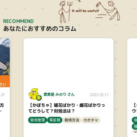
RECOMMEND
あなたにおすすめのコラム
農業屋 みのり さん
.31
2022.05.11
び方
【かぼちゃ】雄花ばかり・雌花ばかりっ
【
！
てどうして？対処法は？
ウ
栽培管理
果菜類
栽培方法
カボチャ