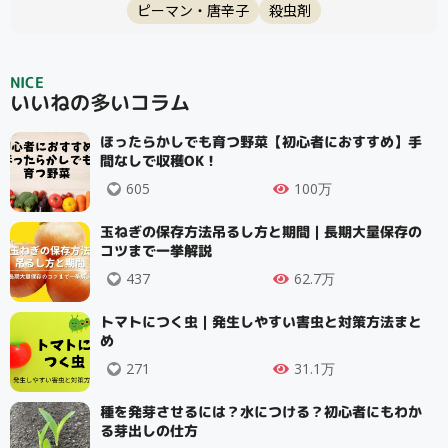
ピーマン・唐辛子
殺虫剤
NICE
いいねの多いコラム
ほったらかしでも育つ野菜【初心者におすすめ】手
間なしで収穫OK！
605
100万
玉ねぎの保存方法吊るし方と期間｜長期大量保存の
コツまで一挙解説
437
62.7万
トマトにつく虫｜発生しやすい害虫と対策方法まと
め
271
31.1万
種を発芽させるには？水につける？初心者にもわか
る芽出しの仕方