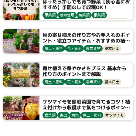
ほったらかしでも育つ野菜【初心者にお
すすめ】手間なしで収穫OK！
果菜類
栽培管理
葉菜類
根菜類
健康野菜球根
農業資材
栽培方法
サツマイモ
ミョウガ
ニラ
生姜
三つ葉
シソ
パセリ
秋の寄せ植えの作り方やお手入れのポイ
ント・役立つアイテム・おすすめの植物
9選も紹介
用土・肥料
花・花木
農業資材
基本用土
寄せ植えで華やかさをプラス 基本から
作り方のポイントまで解説
用土・肥料
花・花木
農業資材
基本用土
サツマイモを家庭菜園で育てるコツ！植
え付けから収穫まで気をつけるポイント
を解説
根菜類
害虫
病気
用土・肥料
サツマイモ
ヨトウムシ類
つる割病