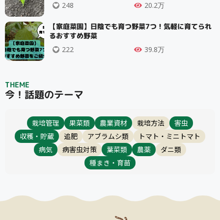
248
20.2万
【家庭菜園】日陰でも育つ野菜7つ！気軽に育てられ
るおすすめ野菜
222
39.8万
THEME
今！話題のテーマ
栽培管理
果菜類
農業資材
栽培方法
害虫
収穫・貯蔵
追肥
アブラムシ類
トマト・ミニトマト
病気
病害虫対策
葉菜類
農薬
ダニ類
種まき・育苗