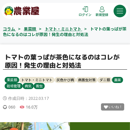
コ
ン
ログイン
新規登録
テ
ン
コラム
>
果菜類
>
トマト・ミニトマト
>
トマトの葉っぱが茶
ツ
色になるのはコレが原因！発生の理由と対処法
へ
ス
キ
トマトの葉っぱが茶色になるのはコレが
ッ
原因！発生の理由と対処法
プ
果菜類
トマト・ミニトマト
灰色かび病
病害虫対策
ダニ類
農薬
栽培管理
病気
害虫
作成日時：
2022.03.17
060
16.0万