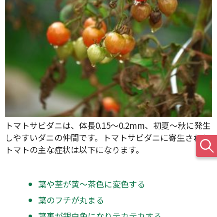
トマトサビダニは、体長0.15〜0.2mm、初夏〜秋に発生
しやすいダニの仲間です。トマトサビダニに寄生された
トマトの主な症状は以下になります。
葉や茎が黄〜茶色に変色する
葉のフチが丸まる
葉裏が銀白色になりテカテカする