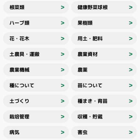
根菜類
健康野菜球根
＞
＞
ハーブ類
果樹類
＞
＞
花・花木
用土・肥料
＞
＞
土農具・運搬
農業資材
＞
＞
農業機械
農薬
＞
＞
種について
苗について
＞
＞
土づくり
種まき・育苗
＞
＞
栽培管理
収穫・貯蔵
＞
＞
病気
害虫
＞
＞