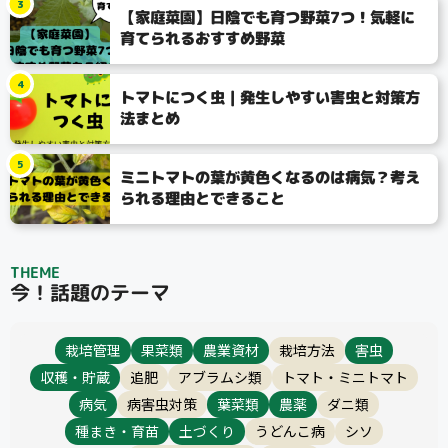
3
【家庭菜園】日陰でも育つ野菜7つ！気軽に
育てられるおすすめ野菜
4
トマトにつく虫｜発生しやすい害虫と対策方
法まとめ
5
ミニトマトの葉が黄色くなるのは病気？考え
られる理由とできること
THEME
今！話題のテーマ
栽培管理
果菜類
農業資材
栽培方法
害虫
収穫・貯蔵
追肥
アブラムシ類
トマト・ミニトマト
病気
病害虫対策
葉菜類
農薬
ダニ類
種まき・育苗
土づくり
うどんこ病
シソ