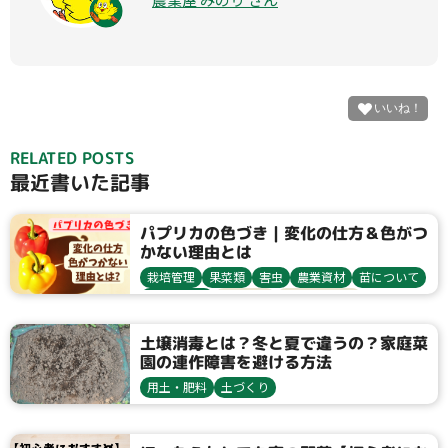
RELATED POSTS
最近書いた記事
パプリカの色づき｜変化の仕方＆色がつ
かない理由とは
栽培管理
果菜類
害虫
農業資材
苗について
収穫・貯蔵
栽培方法
アブラムシ類
ピーマン・唐辛子
追肥
土壌消毒とは？冬と夏で違うの？家庭菜
園の連作障害を避ける方法
用土・肥料
土づくり