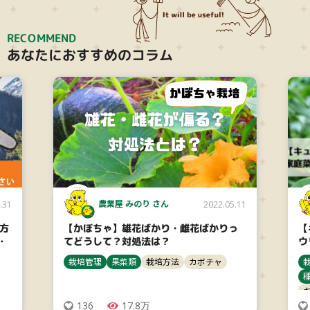
RECOMMEND
あなたにおすすめのコラム
農業屋 みのり さん
.31
2022.05.11
び方
【かぼちゃ】雄花ばかり・雌花ばかりっ
【
！
てどうして？対処法は？
ウ
栽培管理
果菜類
栽培方法
カボチャ
136
17.8万