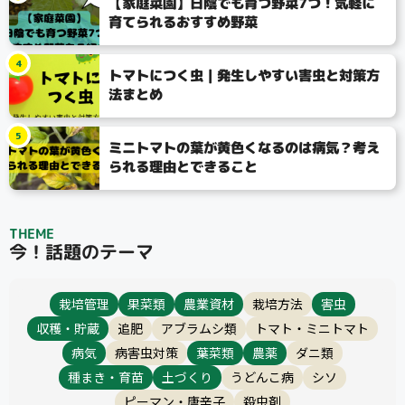
【家庭菜園】日陰でも育つ野菜7つ！気軽に
育てられるおすすめ野菜
4
トマトにつく虫｜発生しやすい害虫と対策方
法まとめ
5
ミニトマトの葉が黄色くなるのは病気？考え
られる理由とできること
THEME
今！話題のテーマ
栽培管理
果菜類
農業資材
栽培方法
害虫
収穫・貯蔵
追肥
アブラムシ類
トマト・ミニトマト
病気
病害虫対策
葉菜類
農薬
ダニ類
種まき・育苗
土づくり
うどんこ病
シソ
ピーマン・唐辛子
殺虫剤