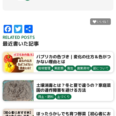
F
T
共
ac
w
有
RELATED POSTS
最近書いた記事
e
itt
b
er
パプリカの色づき｜変化の仕方＆色がつ
o
かない理由とは
o
栽培管理
果菜類
害虫
農業資材
苗について
収穫・貯蔵
栽培方法
アブラムシ類
k
ピーマン・唐辛子
追肥
土壌消毒とは？冬と夏で違うの？家庭菜
園の連作障害を避ける方法
用土・肥料
土づくり
ほったらかしでも育つ野菜【初心者にお