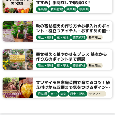
すすめ】手間なしで収穫OK！
果菜類
栽培管理
葉菜類
根菜類
健康野菜球根
農業資材
栽培方法
サツマイモ
ミョウガ
ニラ
生姜
三つ葉
シソ
パセリ
秋の寄せ植えの作り方やお手入れのポイ
ント・役立つアイテム・おすすめの植物
9選も紹介
用土・肥料
花・花木
農業資材
基本用土
寄せ植えで華やかさをプラス 基本から
作り方のポイントまで解説
用土・肥料
花・花木
農業資材
基本用土
サツマイモを家庭菜園で育てるコツ！植
え付けから収穫まで気をつけるポイント
を解説
根菜類
害虫
病気
用土・肥料
サツマイモ
ヨトウムシ類
つる割病