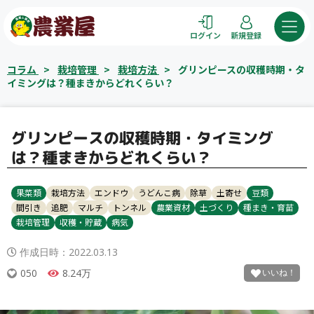
コ
ン
ログイン
新規登録
テ
ン
コラム
>
栽培管理
>
栽培方法
>
グリンピースの収穫時期・タ
ツ
イミングは？種まきからどれくらい？
へ
ス
キ
グリンピースの収穫時期・タイミング
ッ
は？種まきからどれくらい？
プ
果菜類
栽培方法
エンドウ
うどんこ病
除草
土寄せ
豆類
間引き
追肥
マルチ
トンネル
農業資材
土づくり
種まき・育苗
栽培管理
収穫・貯蔵
病気
作成日時：
2022.03.13
050
8.24万