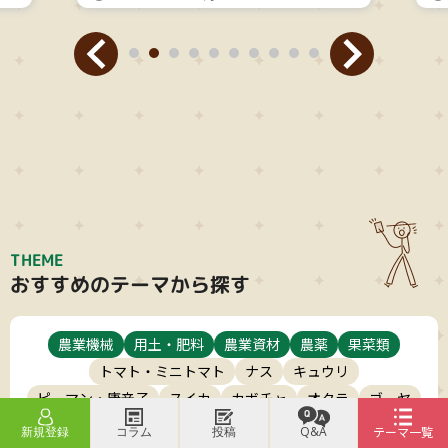
THEME
おすすめのテーマから探す
農業機械
用土・肥料
農業資材
農薬
果菜類
トマト・ミニトマト
ナス
キュウリ
ピーマン・唐辛子
スイカ
カボチャ
オクラ
ゴーヤ
メロン・ウリ
トウモロコシ
ズッキーニ
イチゴ
新規登録
コラム
投稿
Q&A
テーマ一覧