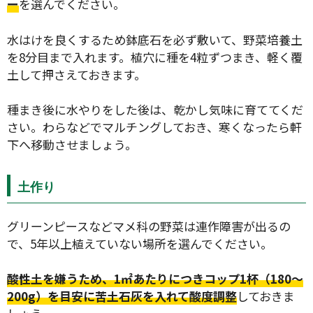
ー
を選んでください。
水はけを良くするため鉢底石を必ず敷いて、野菜培養土
を8分目まで入れます。植穴に種を4粒ずつまき、軽く覆
土して押さえておきます。
種まき後に水やりをした後は、乾かし気味に育ててくだ
さい。わらなどでマルチングしておき、寒くなったら軒
下へ移動させましょう。
土作り
グリーンピースなどマメ科の野菜は連作障害が出るの
で、5年以上植えていない場所を選んでください。
酸性土を嫌うため、1㎡あたりにつきコップ1杯（180～
200g）を目安に苦土石灰を入れて酸度調整
しておきま