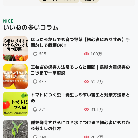
NICE
いいねの多いコラム
ほったらかしでも育つ野菜【初心者におすすめ】手
間なしで収穫OK！
605
100万
玉ねぎの保存方法吊るし方と期間｜長期大量保存の
コツまで一挙解説
437
62.7万
トマトにつく虫｜発生しやすい害虫と対策方法まと
め
271
31.1万
種を発芽させるには？水につける？初心者にもわか
る芽出しの仕方
248
20.2万