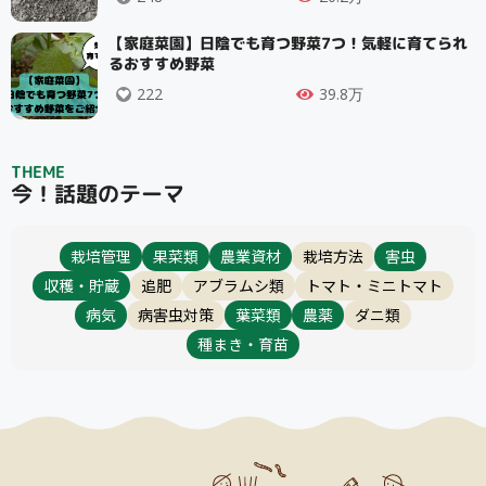
【家庭菜園】日陰でも育つ野菜7つ！気軽に育てられ
るおすすめ野菜
222
39.8万
THEME
今！話題のテーマ
栽培管理
果菜類
農業資材
栽培方法
害虫
収穫・貯蔵
追肥
アブラムシ類
トマト・ミニトマト
病気
病害虫対策
葉菜類
農薬
ダニ類
種まき・育苗