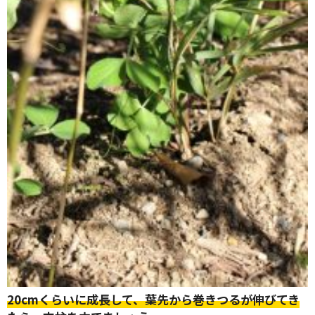
タイプ
大テーマ
小テーマ
20cmくらいに成長して、葉先から巻きつるが伸びてき
絞り込み