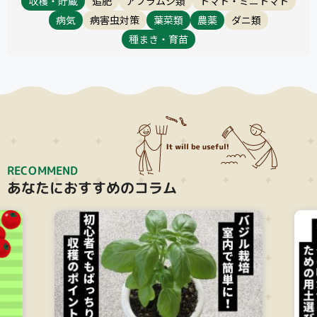
収穫・貯蔵
追肥
アブラムシ類
トマト・ミニトマト
病気
病害虫対策
葉菜類
農薬
ダニ類
種まき・育苗
RECOMMEND
あなたにおすすめのコラム