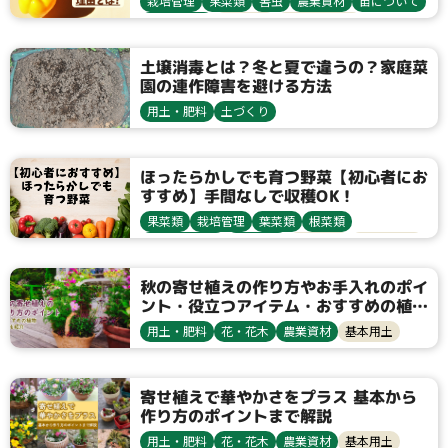
栽培管理
果菜類
害虫
農業資材
苗について
収穫・貯蔵
栽培方法
アブラムシ類
ピーマン・唐辛子
追肥
土壌消毒とは？冬と夏で違うの？家庭菜
園の連作障害を避ける方法
用土・肥料
土づくり
ほったらかしでも育つ野菜【初心者にお
すすめ】手間なしで収穫OK！
果菜類
栽培管理
葉菜類
根菜類
健康野菜球根
農業資材
栽培方法
サツマイモ
ミョウガ
ニラ
生姜
三つ葉
シソ
パセリ
秋の寄せ植えの作り方やお手入れのポイ
ント・役立つアイテム・おすすめの植物
9選も紹介
用土・肥料
花・花木
農業資材
基本用土
寄せ植えで華やかさをプラス 基本から
作り方のポイントまで解説
用土・肥料
花・花木
農業資材
基本用土