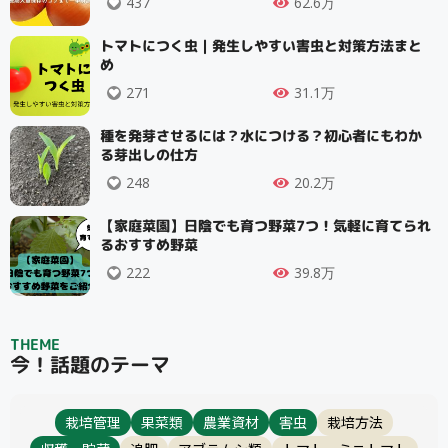
437
62.6万
トマトにつく虫｜発生しやすい害虫と対策方法まと
め
271
31.1万
種を発芽させるには？水につける？初心者にもわか
る芽出しの仕方
248
20.2万
【家庭菜園】日陰でも育つ野菜7つ！気軽に育てられ
るおすすめ野菜
222
39.8万
THEME
今！話題のテーマ
栽培管理
果菜類
農業資材
害虫
栽培方法