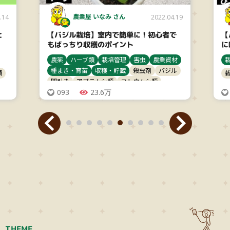
農業屋 いなみ さん
.14
2022.04.19
と
【バジル栽培】室内で簡単に！初心者で
【
もばっちり収穫のポイント
に
農薬
ハーブ類
栽培管理
害虫
農業資材
種まき・育苗
収穫・貯蔵
殺虫剤
バジル
類
間引き
アブラムシ類
ヨトウムシ類
093
23.6万
THEME