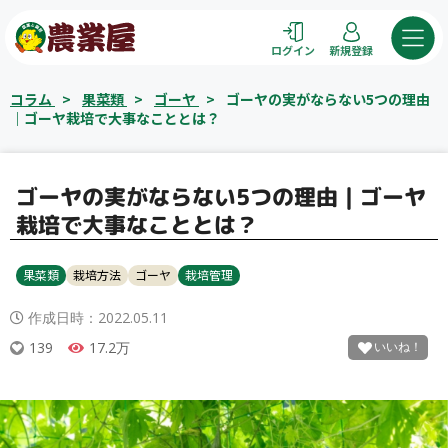
コ
ン
ログイン
新規登録
テ
ン
コラム
>
果菜類
>
ゴーヤ
>
ゴーヤの実がならない5つの理由
ツ
｜ゴーヤ栽培で大事なこととは？
へ
ス
キ
ゴーヤの実がならない5つの理由｜ゴーヤ
ッ
栽培で大事なこととは？
プ
果菜類
栽培方法
ゴーヤ
栽培管理
作成日時：
2022.05.11
139
17.2万