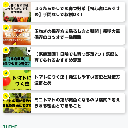
1
ほったらかしでも育つ野菜【初心者におすす
め】手間なしで収穫OK！
2
玉ねぎの保存方法吊るし方と期間｜長期大量
保存のコツまで一挙解説
3
【家庭菜園】日陰でも育つ野菜7つ！気軽に
育てられるおすすめ野菜
4
トマトにつく虫｜発生しやすい害虫と対策方
法まとめ
5
ミニトマトの葉が黄色くなるのは病気？考え
られる理由とできること
THEME