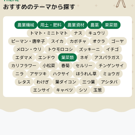
おすすめのテーマから探す
農業機械
用土・肥料
農業資材
農薬
果菜類
トマト・ミニトマト
ナス
キュウリ
ピーマン・唐辛子
スイカ
カボチャ
オクラ
ゴーヤ
メロン・ウリ
トウモロコシ
ズッキーニ
イチゴ
エダマメ
エンドウ
葉菜類
ネギ
アスパラガス
カリフラワー
小松菜
春菊
セルリー
チンゲンサイ
ニラ
アサツキ
ハクサイ
ほうれん草
ミョウガ
レタス
わけぎ
葉ダイコン
三つ葉
アシタバ
エンサイ
キャベツ
シソ
玉葱