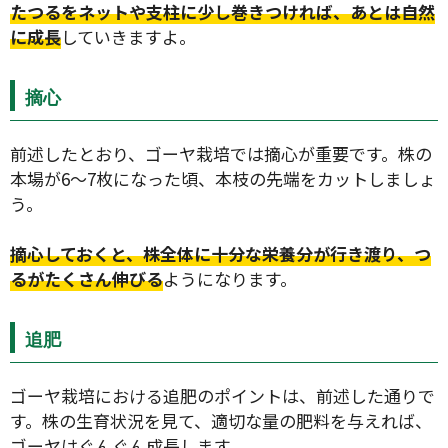
たつるをネットや支柱に少し巻きつければ、あとは自然
に成長
していきますよ。
摘心
前述したとおり、ゴーヤ栽培では摘心が重要です。株の
本場が6〜7枚になった頃、本枝の先端をカットしましょ
う。
タイプ
摘心しておくと、株全体に十分な栄養分が行き渡り、つ
るがたくさん伸びる
ようになります。
大テーマ
追肥
小テーマ
ゴーヤ栽培における追肥のポイントは、前述した通りで
す。株の生育状況を見て、適切な量の肥料を与えれば、
絞り込み
ゴーヤはぐんぐん成長します。