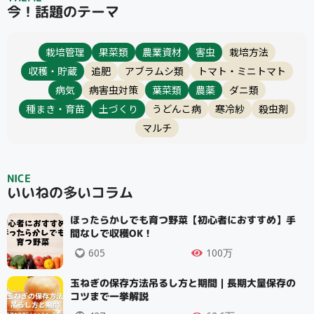
今！話題のテーマ
栽培管理
果菜類
農業資材
害虫
栽培方法
収穫・貯蔵
追肥
アブラムシ類
トマト・ミニトマト
病気
病害虫対策
葉菜類
農薬
ダニ類
種まき・育苗
土づくり
うどんこ病
寒冷紗
殺虫剤
マルチ
NICE
いいねの多いコラム
ほったらかしでも育つ野菜【初心者におすすめ】手
間なしで収穫OK！
605
100万
玉ねぎの保存方法吊るし方と期間｜長期大量保存の
コツまで一挙解説