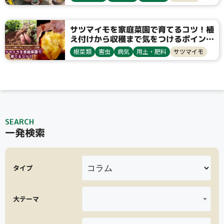
サツマイモを家庭菜園で育てるコツ！植
え付けから収穫まで気をつけるポイント
を解説
根菜類
害虫
病気
用土・肥料
サツマイモ
ヨトウムシ類
つる割病
SEARCH
一発検索
タイプ
大テーマ