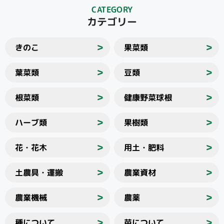
CATEGORY
カテゴリー
きのこ
果菜類
＞
＞
葉菜類
豆類
＞
＞
根菜類
健康野菜球根
＞
＞
ハーブ類
果樹類
＞
＞
花・花木
用土・肥料
＞
＞
土農具・運搬
農業資材
＞
＞
農業機械
農薬
＞
＞
種について
苗について
＞
＞