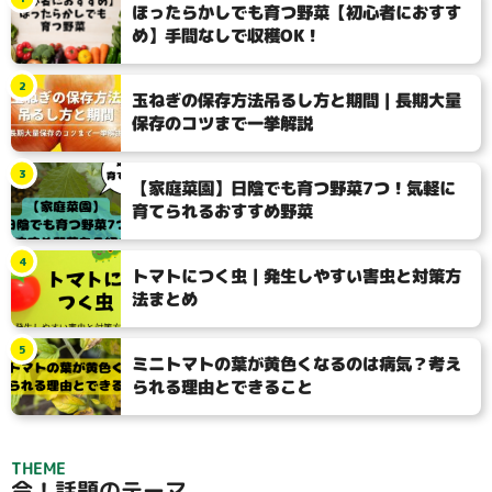
ほったらかしでも育つ野菜【初心者におすす
め】手間なしで収穫OK！
2
玉ねぎの保存方法吊るし方と期間｜長期大量
保存のコツまで一挙解説
3
【家庭菜園】日陰でも育つ野菜7つ！気軽に
育てられるおすすめ野菜
4
トマトにつく虫｜発生しやすい害虫と対策方
法まとめ
5
ミニトマトの葉が黄色くなるのは病気？考え
られる理由とできること
THEME
今！話題のテーマ