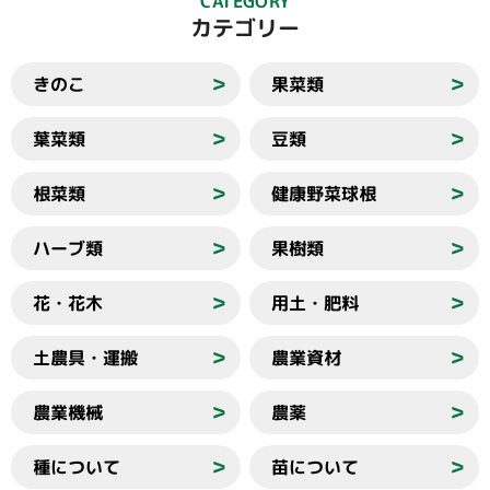
CATEGORY
カテゴリー
きのこ
果菜類
＞
＞
葉菜類
豆類
＞
＞
根菜類
健康野菜球根
＞
＞
ハーブ類
果樹類
＞
＞
花・花木
用土・肥料
＞
＞
土農具・運搬
農業資材
＞
＞
農業機械
農薬
＞
＞
種について
苗について
＞
＞