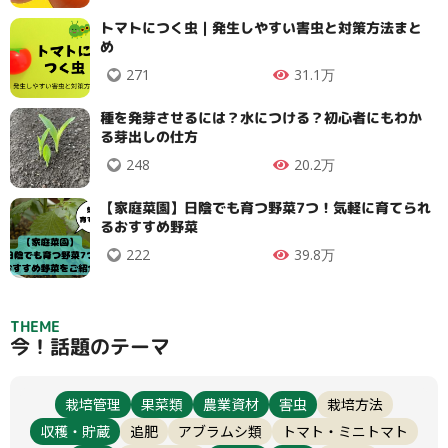
大テーマ
トマトにつく虫｜発生しやすい害虫と対策方法まと
め
271
31.1万
小テーマ
種を発芽させるには？水につける？初心者にもわか
る芽出しの仕方
絞り込み
248
20.2万
【家庭菜園】日陰でも育つ野菜7つ！気軽に育てられ
るおすすめ野菜
222
39.8万
検索
THEME
今！話題のテーマ
リセット
栽培管理
果菜類
農業資材
害虫
栽培方法
収穫・貯蔵
追肥
アブラムシ類
トマト・ミニトマト