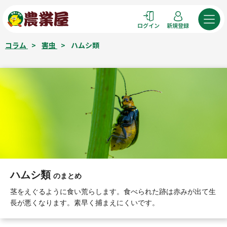
コ
ン
ログイン
新規登録
テ
ン
コラム
>
害虫
>
ハムシ類
ツ
へ
ス
キ
ッ
プ
ハムシ類
のまとめ
茎をえぐるように食い荒らします。食べられた跡は赤みが出て生
長が悪くなります。素早く捕まえにくいです。