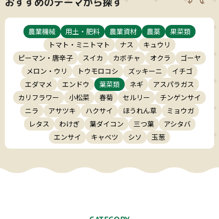
おすすめのテーマから探す
農業機械
用土・肥料
農業資材
農薬
果菜類
トマト・ミニトマト
ナス
キュウリ
ピーマン・唐辛子
スイカ
カボチャ
オクラ
ゴーヤ
メロン・ウリ
トウモロコシ
ズッキーニ
イチゴ
エダマメ
エンドウ
葉菜類
ネギ
アスパラガス
カリフラワー
小松菜
春菊
セルリー
チンゲンサイ
ニラ
アサツキ
ハクサイ
ほうれん草
ミョウガ
レタス
わけぎ
葉ダイコン
三つ葉
アシタバ
エンサイ
キャベツ
シソ
玉葱