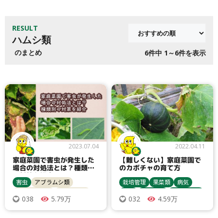
RESULT
ハムシ類
のまとめ
6
件中 1～6件を表示
2023.07.04
2022.04.11
家庭菜園で害虫が発生した
【難しくない】家庭菜園で
場合の対処法とは？種類別
のカボチャの育て方
の対策を紹介
害虫
アブラムシ類
栽培管理
果菜類
病気
ヨトウムシ類
カメムシ類
害虫
農業資材
収穫・貯蔵
5.79万
4.59万
038
032
ハムシ類
栽培方法
うどんこ病
間引き
追肥
カボチャ