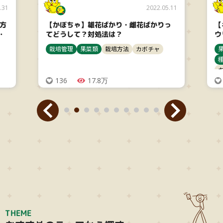
.31
2022.05.11
び方
【かぼちゃ】雄花ばかり・雌花ばかりっ
【
！
てどうして？対処法は？
ウ
栽培管理
果菜類
栽培方法
カボチャ
136
17.8万
THEME