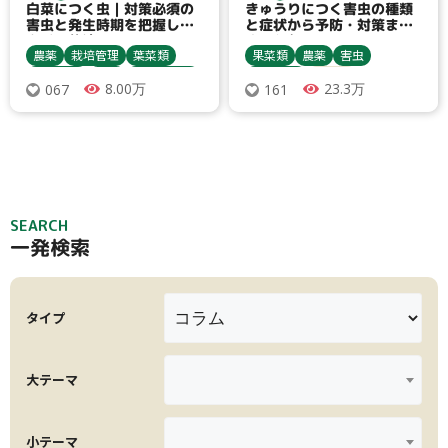
白菜につく虫｜対策必須の
きゅうりにつく害虫の種類
害虫と発生時期を把握して
と症状から予防・対策まで
上手に栽培！
まるわかり
農薬
栽培管理
葉菜類
果菜類
農薬
害虫
農業資材
害虫
収穫・貯蔵
農業資材
殺虫剤
8.00万
23.3万
067
161
殺虫剤
栽培方法
寒冷紗
コナジラミ類
キュウリ
アブラムシ類
ヨトウムシ類
アザミウマ類
アブラムシ類
防虫ネット
病害虫対策
防虫ネット
ハムシ類
ハムシ類
ダニ類
ハクサイ
ダニ類
SEARCH
一発検索
タイプ
大テーマ
小テーマ