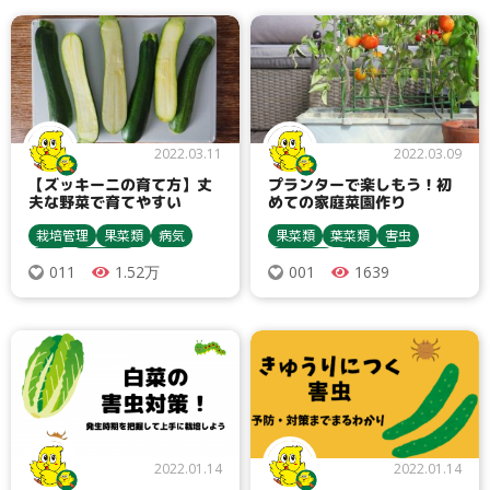
ハムシ類
2022.03.11
2022.03.09
【ズッキーニの育て方】丈
プランターで楽しもう！初
夫な野菜で育てやすい
めての家庭菜園作り
栽培管理
果菜類
病気
果菜類
葉菜類
害虫
害虫
農業資材
農業資材
栽培管理
1.52万
1639
011
001
種まき・育苗
収穫・貯蔵
収穫・貯蔵
栽培方法
うどんこ病
トマト・ミニトマト
灰色かび病
アブラムシ類
キュウリ
ピーマン・唐辛子
追肥
ハムシ類
ズッキーニ
ハムシ類
ブロッコリー
2022.01.14
2022.01.14