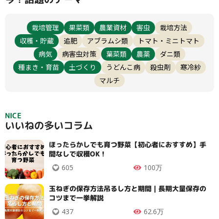
栽培管理
果菜類
農業資材
害虫
栽培方法
収穫・貯蔵
追肥
アブラムシ類
トマト・ミニトマト
病気
病害虫対策
葉菜類
農薬
ダニ類
種まき・育苗
土づくり
うどんこ病
殺虫剤
寒冷紗
マルチ
NICE
いいねの多いコラム
ほったらかしでも育つ野菜【初心者におすすめ】手
間なしで収穫OK！
605
100万
玉ねぎの保存方法吊るし方と期間｜長期大量保存の
コツまで一挙解説
タイプ
437
62.6万