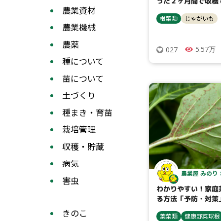
った２ヶ月間で収穫
農業資材
がいもの育て方
根菜類
じゃがいも
農業機械
農薬
5.57万
027
種について
苗について
土づくり
種まき・育苗
栽培管理
収穫・貯蔵
病気
農業屋 みのり
害虫
わかりやすい！家庭
る方法「予防・対策
きのこ
葉菜類
健康野菜球根