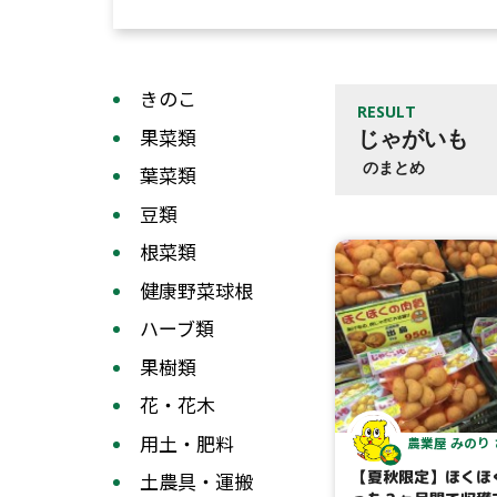
きのこ
RESULT
果菜類
じゃがいも
のまとめ
葉菜類
豆類
根菜類
健康野菜球根
ハーブ類
果樹類
花・花木
用土・肥料
農業屋 みのり
【夏秋限定】ほくほ
土農具・運搬