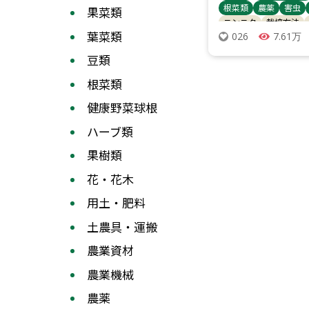
根菜類
農薬
害虫
果菜類
ニンニク
栽培方法
葉菜類
7.61万
026
殺菌剤
キュウリ
じ
ピーマン・唐辛子
ス
豆類
ゴボウ
病害虫対策
トウモロコシ
レタス
根菜類
ブロッコリー
健康野菜球根
ハーブ類
果樹類
花・花木
用土・肥料
土農具・運搬
農業資材
農業機械
農薬