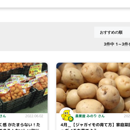
3
件中 1～3
 さん
農業屋 みのり さん
2022.06.02
202
く感 がたまらない！た
4月＿【ジャガイモの育て方】家庭菜