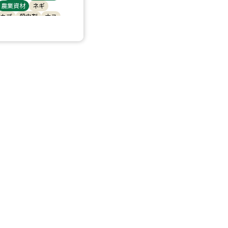
農業資材
ネギ
カブ
殺虫剤
ナス
ゃがいも
アブラムシ類
イカ
春菊
アサツキ
オクラ
里芋
ニラ
イチゴ
玉葱