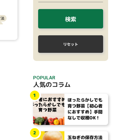
検索
方法
チ
リセット
POPULAR
人気のコラム
1
ほったらかしでも
育つ野菜【初心者
におすすめ】手間
なしで収穫OK！
2
玉ねぎの保存方法