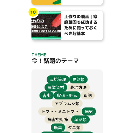
10
土作りの順番｜家
庭菜園で成功する
ために知っておく
べき超基本
THEME
今！話題のテーマ
栽培管理
果菜類
農業資材
栽培方法
害虫
収穫・貯蔵
追肥
アブラムシ類
トマト・ミニトマト
病気
病害虫対策
葉菜類
農薬
ダニ類