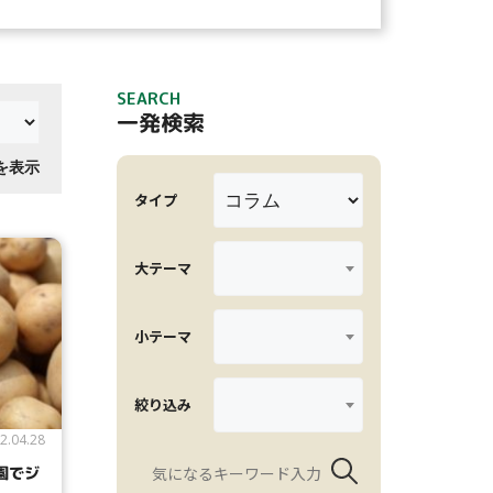
SEARCH
一発検索
件を表示
タイプ
大テーマ
小テーマ
絞り込み
2.04.28
園でジ