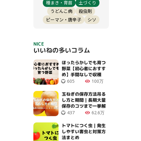
種まき・育苗
土づくり
うどんこ病
殺虫剤
ピーマン・唐辛子
シソ
NICE
いいねの多いコラム
ほったらかしでも育つ
野菜【初心者におすす
め】手間なしで収穫
OK！
605
100万
玉ねぎの保存方法吊る
し方と期間｜長期大量
保存のコツまで一挙解
説
437
62.6万
トマトにつく虫｜発生
しやすい害虫と対策方
法まとめ