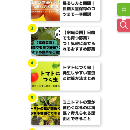
吊るし方と期間｜
長期大量保存のコ
ツまで一挙解説
3
【家庭菜園】日陰
でも育つ野菜7
つ！気軽に育てら
れるおすすめ野菜
4
トマトにつく虫｜
発生しやすい害虫
と対策方法まとめ
5
ミニトマトの葉が
黄色くなるのは病
気？考えられる理
由とできること