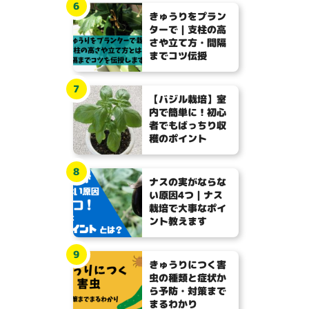
6
きゅうりをプラン
ターで｜支柱の高
さや立て方・間隔
までコツ伝授
7
【バジル栽培】室
内で簡単に！初心
者でもばっちり収
穫のポイント
8
ナスの実がならな
い原因4つ｜ナス
栽培で大事なポイ
ント教えます
9
きゅうりにつく害
虫の種類と症状か
ら予防・対策まで
まるわかり