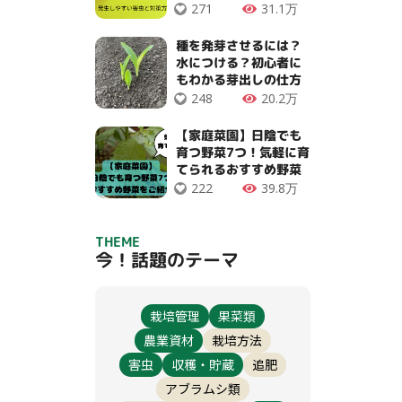
271
31.1万
種を発芽させるには？
水につける？初心者に
もわかる芽出しの仕方
248
20.2万
【家庭菜園】日陰でも
育つ野菜7つ！気軽に育
てられるおすすめ野菜
222
39.8万
THEME
今！話題のテーマ
栽培管理
果菜類
農業資材
栽培方法
害虫
収穫・貯蔵
追肥
アブラムシ類