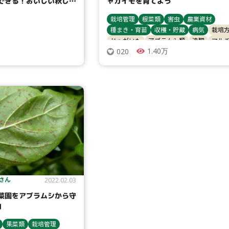
できる！おいしい秋じゃ
ャガイモを育てよう
栽培管理
根菜類
害虫
農業資材
種まき・育苗
収穫・貯蔵
病気
栽培
じゃがいも
アブラムシ類
追肥
マル
1.40万
020
 さん
2022.02.03
菜園をアブラムシから守
」
果菜類
栽培管理