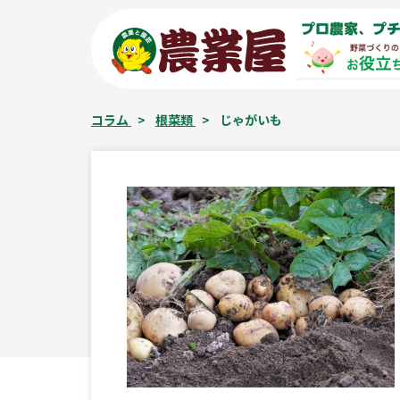
コ
プロ農家、プチ
ン
テ
ン
ツ
コラム
>
根菜類
>
じゃがいも
へ
ス
キ
ッ
プ