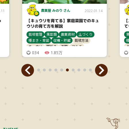
農業屋 みのり さん
.11
2022.01.14
っ
【キュウリを育てる】家庭菜園でのキュ
【
ウリの育て方を解説
て
栽培管理
果菜類
農業資材
土づくり
種まき・育苗
収穫・貯蔵
栽培方法
キュウリ
間引き
追肥
マルチ
034
1.85万