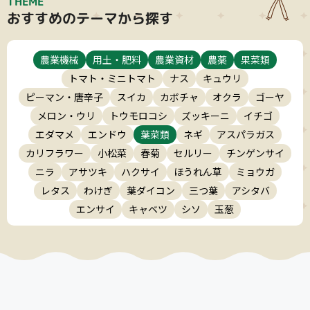
THEME
おすすめのテーマから探す
農業機械
用土・肥料
農業資材
農薬
果菜類
トマト・ミニトマト
ナス
キュウリ
ピーマン・唐辛子
スイカ
カボチャ
オクラ
ゴーヤ
メロン・ウリ
トウモロコシ
ズッキーニ
イチゴ
エダマメ
エンドウ
葉菜類
ネギ
アスパラガス
カリフラワー
小松菜
春菊
セルリー
チンゲンサイ
ニラ
アサツキ
ハクサイ
ほうれん草
ミョウガ
レタス
わけぎ
葉ダイコン
三つ葉
アシタバ
エンサイ
キャベツ
シソ
玉葱