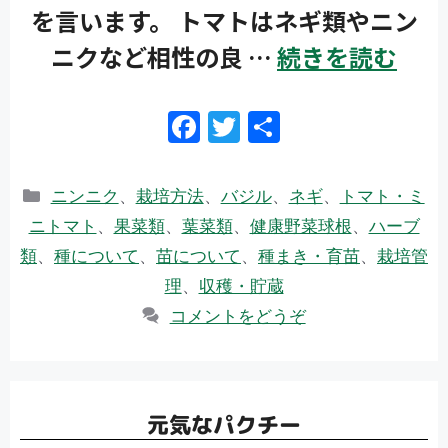
を言います。 トマトはネギ類やニン
ニクなど相性の良 …
続きを読む
F
T
共
ac
w
有
e
itt
カ
ニンニク
、
栽培方法
、
バジル
、
ネギ
、
トマト・ミ
b
er
テ
ニトマト
、
果菜類
、
葉菜類
、
健康野菜球根
、
ハーブ
ゴ
o
類
、
種について
、
苗について
、
種まき・育苗
、
栽培管
リ
o
理
、
収穫・貯蔵
ー
k
コメントをどうぞ
元気なパクチー