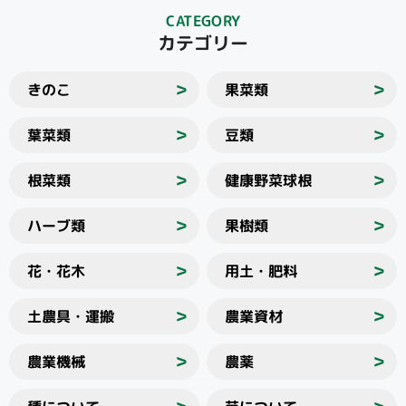
CATEGORY
カテゴリー
きのこ
果菜類
＞
＞
葉菜類
豆類
＞
＞
根菜類
健康野菜球根
＞
＞
ハーブ類
果樹類
＞
＞
花・花木
用土・肥料
＞
＞
土農具・運搬
農業資材
＞
＞
農業機械
農薬
＞
＞