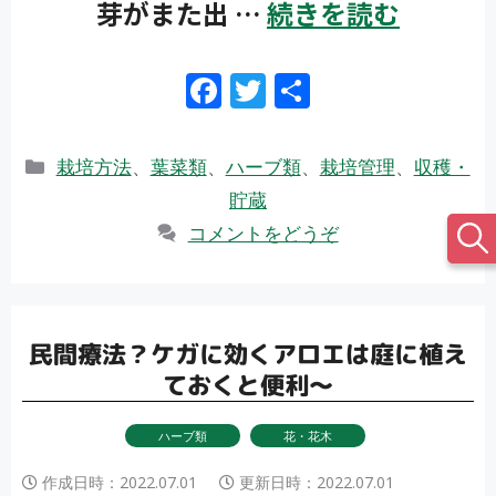
芽がまた出 …
続きを読む
F
T
共
ac
w
有
e
itt
カ
栽培方法
、
葉菜類
、
ハーブ類
、
栽培管理
、
収穫・
b
er
テ
貯蔵
ゴ
o
コメントをどうぞ
リ
o
ー
k
民間療法？ケガに効くアロエは庭に植え
ておくと便利～
ハーブ類
花・花木
作成日時：
2022.07.01
更新日時：
2022.07.01