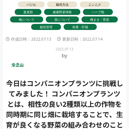
バジル
栽培方法
ニンニク
葉菜類
健康野菜球根
ハーブ類
種について
苗について
種まき・育苗
栽培管理
収穫・貯蔵
作成日時：
2022.07.13
更新日時：
2022.07.14
2022.07.13
by
ゆき山
今日はコンパニオンプランツに挑戦し
てみました！ コンパニオンプランツ
とは、相性の良い2種類以上の作物を
同時期に同じ畑に栽培することで、生
育が良くなる野菜の組み合わせのこと