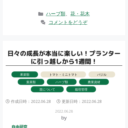
ac
w
有
e
itt
カ
ハーブ類
、
花・花木
b
er
テ
コメントをどうぞ
ゴ
o
リ
o
ー
k
日々の成長が本当に楽しい！プランター
に引っ越しから1週間！
果菜類
トマト・ミニトマト
バジル
葉菜類
ハーブ類
農業資材
苗について
栽培管理
作成日時：
2022.06.28
更新日時：
2022.06.28
2022.06.28
by
タイプ
自由研究