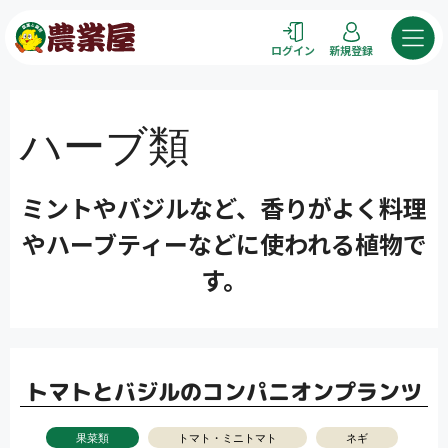
コ
ン
ログイン
新規登録
テ
ン
ツ
ハーブ類
へ
ス
キ
ミントやバジルなど、香りがよく料理
ッ
プ
やハーブティーなどに使われる植物で
す。
トマトとバジルのコンパニオンプランツ
果菜類
トマト・ミニトマト
ネギ