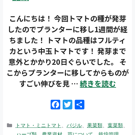
大テーマ
こんにちは！ 今回トマトの種が発芽
したのでプランターに移し1週間が経
小テーマ
ちました！ トマトの品種はフルティ
カという中玉トマトです！ 発芽まで
意外とかかり20日ぐらいでした。 そ
こからプランターに移してからものが
検索
すごい伸びを見 …
続きを読む
リセット
F
T
共
ac
w
有
e
itt
カ
トマト・ミニトマト
、
バジル
、
果菜類
、
葉菜類
、
b
er
テ
ハーブ類
、
農業資材
、
苗について
、
栽培管理