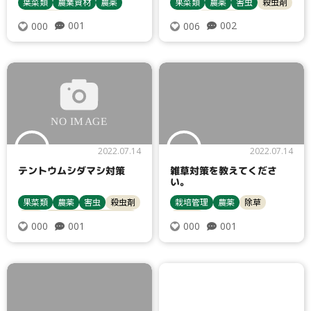
葉菜類
農業資材
農薬
果菜類
農薬
害虫
殺虫剤
防虫ネット
ナス
ヨトウムシ類
001
002
000
006
2022.07.14
2022.07.14
テントウムシダマシ対策
雑草対策を教えてくださ
い。
果菜類
農薬
害虫
殺虫剤
栽培管理
農薬
除草
ナス
テントウムシダマシ類
除草剤
001
001
000
000