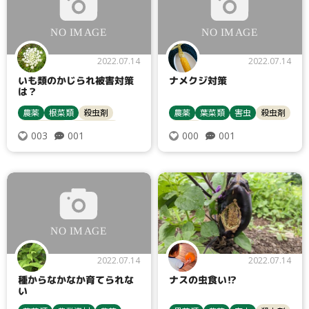
2022.07.14
2022.07.14
いも類のかじられ被害対策
ナメクジ対策
は？
農薬
根菜類
殺虫剤
農薬
葉菜類
害虫
殺虫剤
サツマイモ
じゃがいも
レタス
001
001
003
000
2022.07.14
2022.07.14
種からなかなか育てられな
ナスの虫食い⁉︎
い