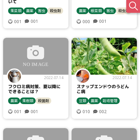
いて
果菜類
農薬
害虫
殺虫剤
農薬
根菜類
害虫
殺虫剤
トウモロコシ
サツマイモ
ヨトウムシ類
001
001
001
000
2022.07.14
2022.07.14
フクロミ病対策、夏以降に
スナップエンドウのうどん
できることは？
こ病
農薬
果樹類
殺菌剤
豆類
農薬
栽培管理
エンドウ
001
002
001
010