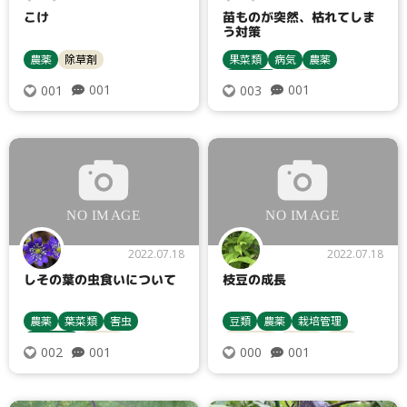
こけ
苗ものが突然、枯れてしま
う対策
農薬
除草剤
果菜類
病気
農薬
栽培管理
青枯病
001
001
001
003
土壌消毒剤
2022.07.18
2022.07.18
しその葉の虫食いについて
枝豆の成長
農薬
葉菜類
害虫
豆類
農薬
栽培管理
栽培管理
殺虫剤
エダマメ
殺虫剤
追肥
001
001
002
000
ヨトウムシ類
病害虫対策
病害虫対策
シソ