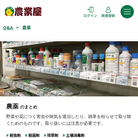
コ
ン
ログイン
新規登録
テ
ン
Q&A
>
農薬
ツ
へ
ス
キ
ッ
プ
農薬
のまとめ
野菜や花につく害虫や病気を退治したり、雑草を枯らせて取り除
くためのものです。取り扱いには注意が必要です。
殺虫剤
殺菌剤
除草剤
土壌消毒剤