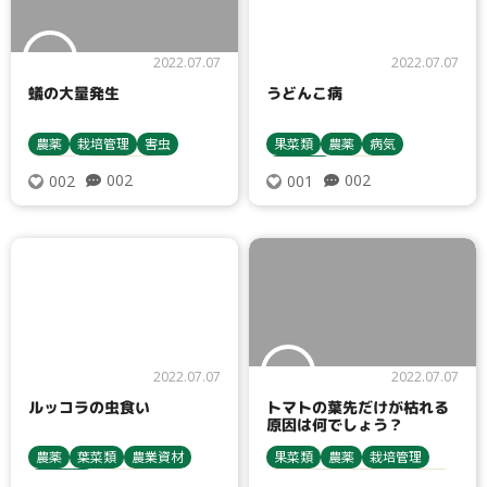
2022.07.07
2022.07.07
蟻の大量発生
うどんこ病
農薬
栽培管理
害虫
果菜類
農薬
病気
殺虫剤
病害虫対策
栽培管理
殺菌剤
002
002
002
001
うどんこ病
カボチャ
タイプ
農薬
大テーマ
2022.07.07
2022.07.07
ルッコラの虫食い
トマトの葉先だけが枯れる
原因は何でしょう？
小テーマ
農薬
葉菜類
農業資材
果菜類
農薬
栽培管理
栽培管理
殺虫剤
トマト・ミニトマト
殺菌剤