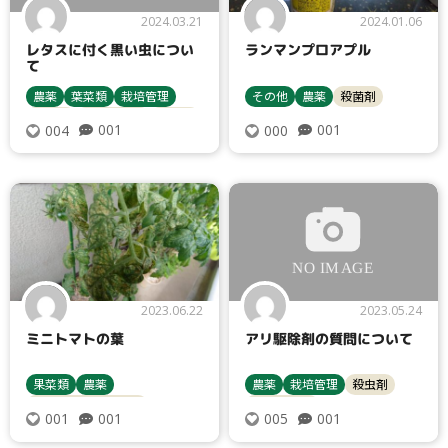
2024.03.21
2024.01.06
レタスに付く黒い虫につい
ランマンプロアプル
て
農薬
葉菜類
栽培管理
その他
農薬
殺菌剤
殺虫剤
病害虫対策
レタス
001
001
004
000
2023.06.22
2023.05.24
ミニトマトの葉
アリ駆除剤の質問について
果菜類
農薬
農薬
栽培管理
殺虫剤
トマト・ミニトマト
病害虫対策
001
001
001
005