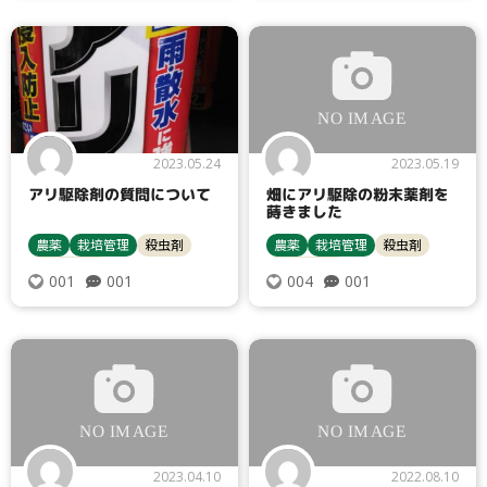
2023.05.24
2023.05.19
アリ駆除剤の質問について
畑にアリ駆除の粉末薬剤を
蒔きました
農薬
栽培管理
殺虫剤
農薬
栽培管理
殺虫剤
病害虫対策
病害虫対策
001
001
001
004
2023.04.10
2022.08.10