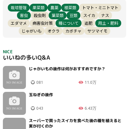
栽培管理
果菜類
農薬
根菜類
トマト・ミニトマト
害虫
殺虫剤
葉菜類
豆類
スイカ
ナス
エダマメ
病害虫対策
種について
追肥
用土・肥料
じゃがいも
オクラ
カボチャ
サツマイモ
NICE
いいねの多いQ&A
じゃがいもの後作は何がおすすめですか？
081
11.0万
玉ねぎの後作
043
6.43万
スーパーで買ったスイカを食べた後の種を植えると
実が付くのか