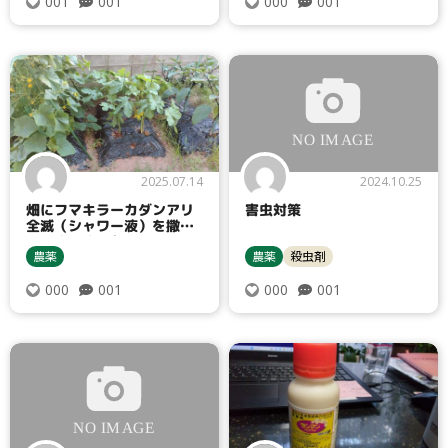
001
001
001
000
2025.07.14
2024.10.25
畑にフマキラーカダンアリ
害虫対策
全滅（シャワー液）を撒い
てしまいました
農薬
農薬
殺虫剤
001
001
000
000