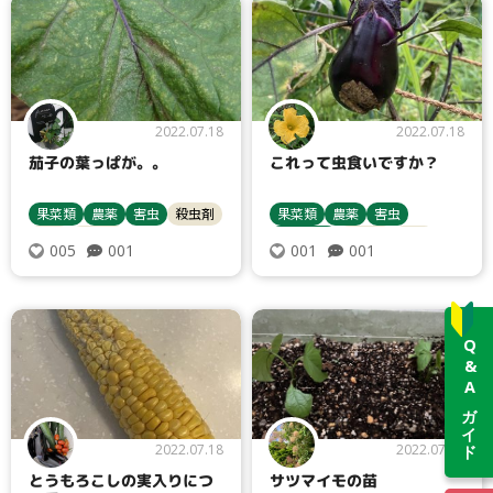
2022.07.18
2022.07.18
茄子の葉っぱが。。
これって虫食いですか？
果菜類
農薬
害虫
殺虫剤
果菜類
農薬
害虫
ナス
ダニ類
栽培管理
殺虫剤
ナス
001
001
005
001
ヨトウムシ類
病害虫対策
Q&Aガイド
2022.07.18
2022.07.18
とうもろこしの実入りにつ
サツマイモの苗