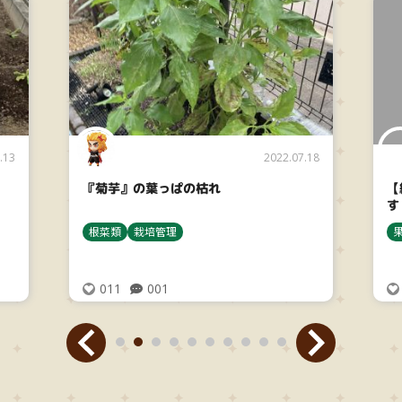
.13
2022.07.18
『菊芋』の葉っぱの枯れ
【
す
根菜類
栽培管理
011
001