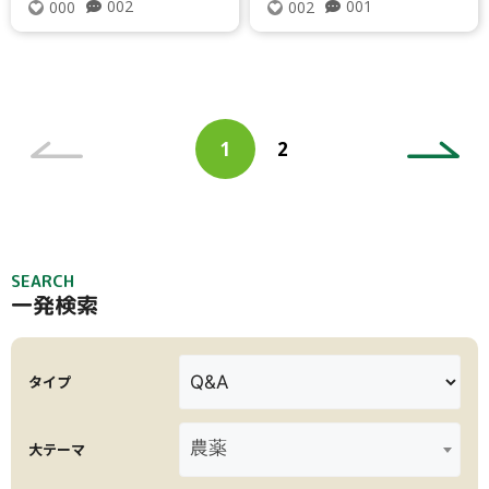
002
001
000
002
防虫ネット
追肥
検索
投
ペ
1
2
稿
ペ
ー
ナ
ー
リセット
ジ
ビ
ジ
ゲ
ー
SEARCH
シ
一発検索
ョ
ン
タイプ
農薬
大テーマ