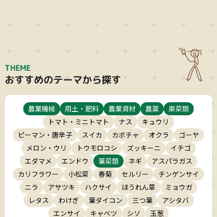
THEME
おすすめのテーマから探す
農業機械
用土・肥料
農業資材
農薬
果菜類
トマト・ミニトマト
ナス
キュウリ
ピーマン・唐辛子
スイカ
カボチャ
オクラ
ゴーヤ
メロン・ウリ
トウモロコシ
ズッキーニ
イチゴ
エダマメ
エンドウ
葉菜類
ネギ
アスパラガス
カリフラワー
小松菜
春菊
セルリー
チンゲンサイ
ニラ
アサツキ
ハクサイ
ほうれん草
ミョウガ
レタス
わけぎ
葉ダイコン
三つ葉
アシタバ
エンサイ
キャベツ
シソ
玉葱