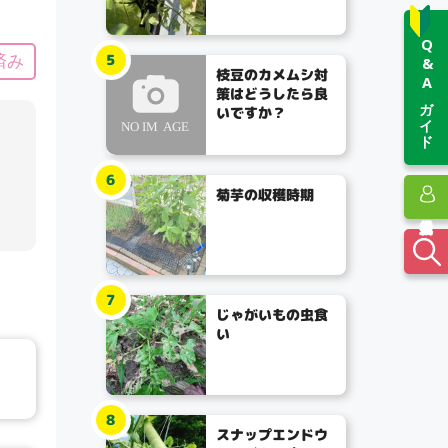
Q&Aガイド
5
済み
枝豆のカメムシ対
策はどうしたら良
いですか？
6
菊芋の収穫時期
7
じゃがいもの虫食
い
8
スナップエンドウ