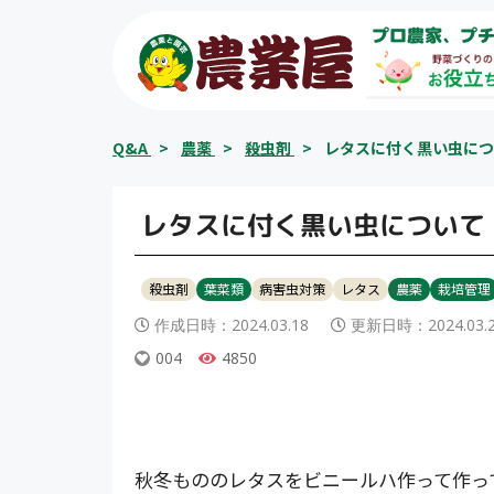
コ
プロ農家、プチ
ン
テ
ン
ツ
Q&A
>
農薬
>
殺虫剤
>
レタスに付く黒い虫につ
へ
ス
キ
レタスに付く黒い虫について
ッ
プ
殺虫剤
葉菜類
病害虫対策
レタス
農薬
栽培管理
作成日時：
2024.03.18
更新日時：
2024.03.
004
4850
秋冬もののレタスをビニールハ作って作っ