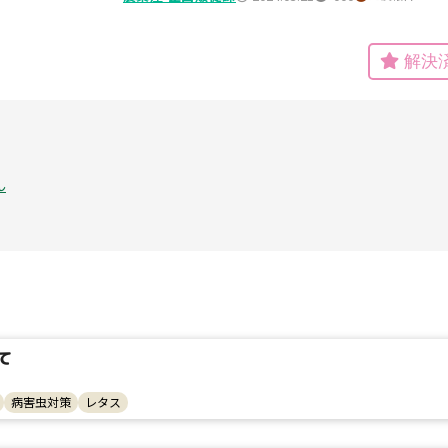
解決
ん
て
病害虫対策
レタス