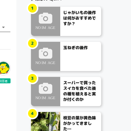
1
じゃがいもの後作
は何がおすすめで
すか？
2
玉ねぎの後作
3
回答者
スーパーで買った
スイカを食べた後
の種を植えると実
が付くのか
4
枝豆の葉が黄色味
がかってきまし
た…