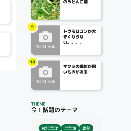
のうどんこ病
9
トウモロコシが大
きくならな
い。。。。
10
オクラの繊維が固
いものがある
THEME
今！話題のテーマ
栽培管理
果菜類
農薬