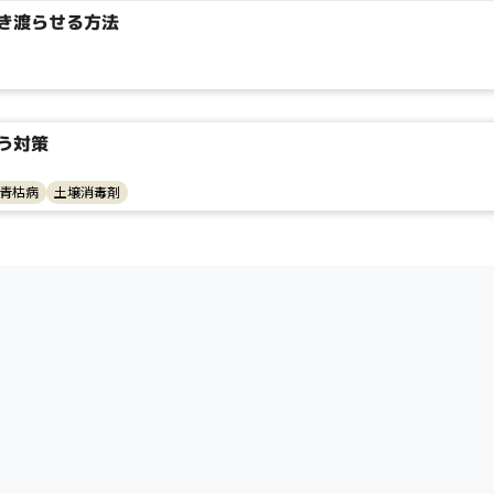
き渡らせる方法
う対策
青枯病
土壌消毒剤
タイプ
大テーマ
小テーマ