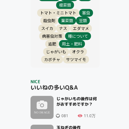
根菜類
トマト・ミニトマト
害虫
殺虫剤
葉菜類
豆類
スイカ
ナス
エダマメ
病害虫対策
種について
追肥
用土・肥料
じゃがいも
オクラ
カボチャ
サツマイモ
NICE
いいねの多いQ&A
じゃがいもの後作は何
がおすすめですか？
081
11.0万
玉ねぎの後作