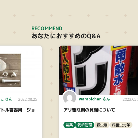
RECOMMEND
あなたにおすすめのQ&A
こ さん
warabichan さん
2022.08.25
2023.05.
ボトル容器用 ジョ
アリ駆除剤の質問について
農薬
栽培管理
殺虫剤
病害虫対策