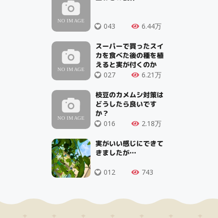
043
6.44万
スーパーで買ったスイ
カを食べた後の種を植
えると実が付くのか
027
6.21万
枝豆のカメムシ対策は
どうしたら良いです
か？
016
2.18万
実がいい感じにできて
きましたが…
012
743