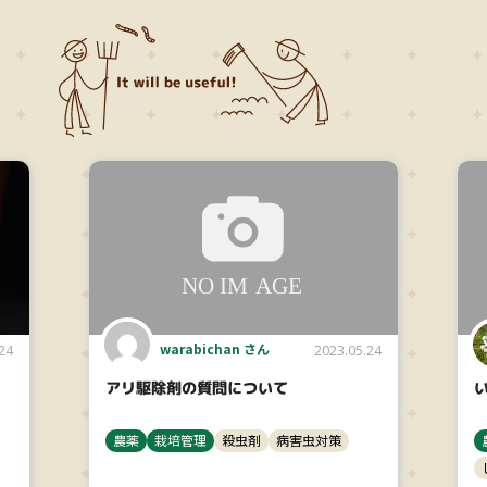
warabichan さん
24
2023.05.24
アリ駆除剤の質問について
農薬
栽培管理
殺虫剤
病害虫対策