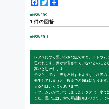
F
T
共
ac
w
有
ANSWERS
e
itt
1
件の回答
b
er
o
ANSWER 1
o
k
レタスにつく黒い小さな虫ですと、ヨトウム
思われます。葉が食害されていないとのこと
高いと思われます。
予防としては、光を反射するような、銀黒の
発生してしまうと、農薬での防除になります
る薬剤はいくつかあります。
アブラムシがついてしまったレタスは、水で
また、黒い虫は、糞の可能性もあります。そ