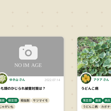
ゆき山 さん
アクア さん
2022.07.14
いも類のかじられ被害対策は？
うどんこ病
農薬
根菜類
殺虫剤
サツマイモ
果菜類
農薬
病気
じゃがいも
うどんこ病
カボチ