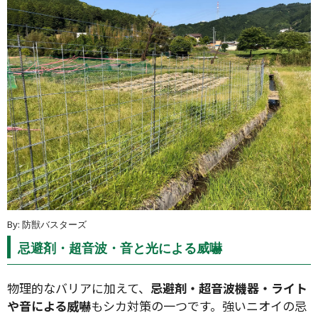
タイプ
大テーマ
By: 防獣バスターズ
忌避剤・超音波・音と光による威嚇
小テーマ
物理的なバリアに加えて、
忌避剤・超音波機器・ライト
や音による威嚇
もシカ対策の一つです。強いニオイの忌
絞り込み