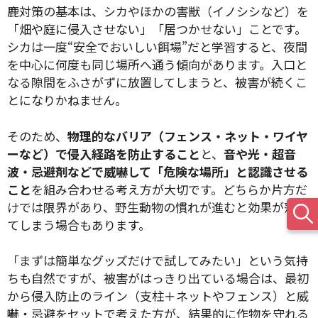
鹿対策の基本は、シカやほかの害獣（イノシシなど）を
「畑や庭に侵入させない」「居つかせない」ことです。
シカは一度“安全でおいしい餌場”だと学習すると、夜間
を中心に何度も同じ場所へ通う傾向があります。入口と
なる隙間をふさがずに放置してしまうと、被害が続くこ
とになりかねません。
そのため、
物理的なバリア（フェンス・ネット・ワイヤ
ーなど）で侵入経路を防止すること
と、
音や光・超音
波・忌避剤などで威嚇して「危険な場所」と認識させる
こと
を組み合わせる考え方が大切です。どちらか片方だ
けでは限界があり、野生動物の慣れが進むと効果が薄れ
てしまう場合もあります。
「まずは簡単なグッズだけで試してみたい」という気持
ちも自然ですが、被害がはっきり出ている場合は、最初
から侵入防止のライン（支柱＋ネットやフェンス）と威
嚇・忌避をセットで考えた方が、結果的に作物を守れる