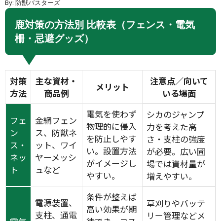
By: 防獣バスターズ
鹿対策の方法別 比較表（フェンス・電気
柵・忌避グッズ）
対策
主な資材・
注意点／向いて
メリット
方法
商品例
いる場面
電気を使わず
シカのジャンプ
フェ
金網フェン
物理的に侵入
力を考えた高
ン
ス、防獣ネ
を防止しやす
さ・支柱の強度
ス・
ット、ワイ
い。設置方法
が必要。広い圃
ネッ
ヤーメッシ
がイメージし
場では資材量が
ト
ュなど
やすい。
増えやすい。
条件が整えば
電源装置、
草刈りやバッテ
高い効果が期
支柱、通電
リー管理などメ