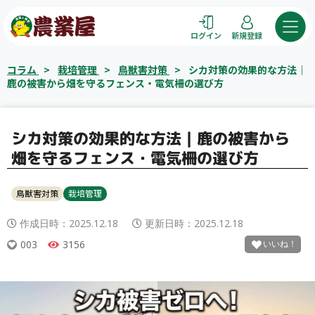
コ
ン
ログイン
新規登録
テ
ン
コラム
>
栽培管理
>
鳥獣害対策
>
シカ対策の効果的な方法｜
ツ
鹿の被害から畑を守るフェンス・電気柵の選び方
へ
ス
キ
シカ対策の効果的な方法｜鹿の被害から
ッ
畑を守るフェンス・電気柵の選び方
プ
鳥獣害対策
栽培管理
作成日時：
2025.12.18
更新日時：
2025.12.18
003
3156