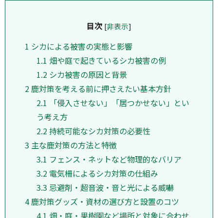
目次
[
非表示
]
1
シカによる被害の実態と影響
1.1
畑や庭で起きているシカ被害の例
1.2
シカ被害の原因と背景
2
鹿対策を考える前に押さえたい基本方針
2.1
「侵入させない」「居つかせない」とい
う考え方
2.2
持続可能なシカ対策の必要性
3
主な鹿対策の方法と特徴
3.1
フェンス・ネットなど物理的なバリア
3.2
電気柵によるシカ対策の仕組み
3.3
忌避剤・超音波・音と光による威嚇
4
鹿対策グッズ・資材の選び方と設置のコツ
4.1
畑・庭・果樹園など場所と対象に合わせ