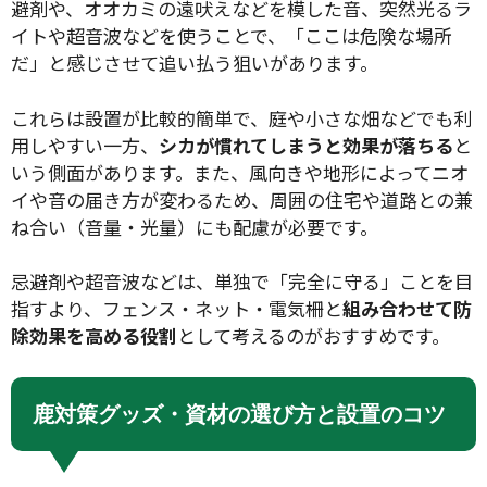
避剤や、オオカミの遠吠えなどを模した音、突然光るラ
イトや超音波などを使うことで、「ここは危険な場所
だ」と感じさせて追い払う狙いがあります。
これらは設置が比較的簡単で、庭や小さな畑などでも利
検索
用しやすい一方、
シカが慣れてしまうと効果が落ちる
と
いう側面があります。また、風向きや地形によってニオ
イや音の届き方が変わるため、周囲の住宅や道路との兼
ね合い（音量・光量）にも配慮が必要です。
リセット
忌避剤や超音波などは、単独で「完全に守る」ことを目
指すより、フェンス・ネット・電気柵と
組み合わせて防
除効果を高める役割
として考えるのがおすすめです。
鹿対策グッズ・資材の選び方と設置のコツ