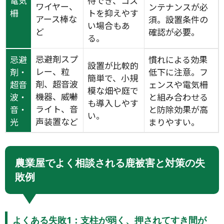
電気
待でき、コス
ワイヤー、
ンテナンスが必
柵
トを抑えやす
アース棒な
須。設置条件の
い場合もあ
ど
確認が必要。
る。
忌避剤スプ
忌避
慣れによる効果
設置が比較的
レー、粒
剤・
低下に注意。フ
簡単で、小規
剤、超音波
超音
ェンスや電気柵
模な畑や庭で
機器、威嚇
波・
と組み合わせる
も導入しやす
ライト、音
音・
と防除効果が高
い。
声装置など
光
まりやすい。
農業屋でよく相談される鹿被害と対策の失
敗例
よくある失敗1：支柱が弱く、押されてすき間が