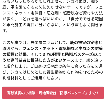
方もいらっしゃるかもしれません。シカ対策は、畑や
庭、果樹園を守るために欠かせないテーマですが、フェ
ンス・ネット・電気柵・忌避剤・超音波など資材や方法
が多く、「どれを選べばいいのか」「自分でできる範囲
と専門施工の境目が分からない」という声もよく聞きま
す。
この記事では、農業屋コラムとして、
鹿の被害の実態と
原因
から、
フェンス・ネット・電気柵など主なシカ対策
の種類と効果
、そして
DIYの限界と防獣バスターズのよ
うな専門業者に相談した方がよいケース
まで、順を追っ
て紹介します。ご自身の畑や庭の条件に合った方法を選
び、シカをはじめとした野生動物から作物を守るための
判断材料としてご活用ください。
害獣被害のご相談・現地調査は「防獣バスターズ」まで！