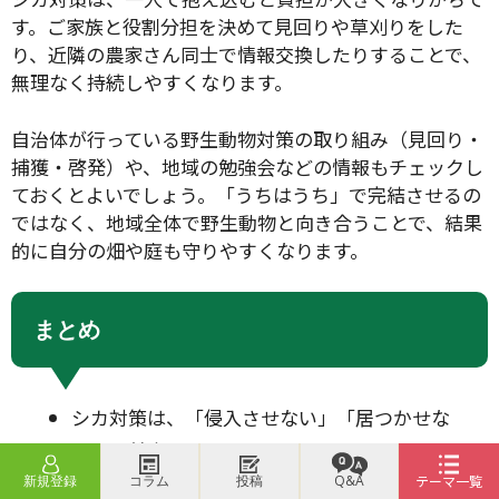
す。ご家族と役割分担を決めて見回りや草刈りをした
り、近隣の農家さん同士で情報交換したりすることで、
無理なく持続しやすくなります。
自治体が行っている野生動物対策の取り組み（見回り・
捕獲・啓発）や、地域の勉強会などの情報もチェックし
ておくとよいでしょう。「うちはうち」で完結させるの
ではなく、地域全体で野生動物と向き合うことで、結果
的に自分の畑や庭も守りやすくなります。
まとめ
シカ対策は、「侵入させない」「居つかせな
い」を基本に、フェンス・ネット・電気柵・忌
避剤などを組み合わせて考えることが大切で
新規登録
コラム
投稿
Q&A
テーマ一覧