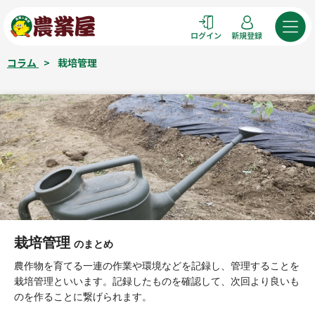
コ
ン
ログイン
新規登録
テ
ン
コラム
>
栽培管理
ツ
へ
ス
キ
ッ
プ
栽培管理
のまとめ
農作物を育てる一連の作業や環境などを記録し、管理することを
栽培管理といいます。記録したものを確認して、次回より良いも
のを作ることに繋げられます。