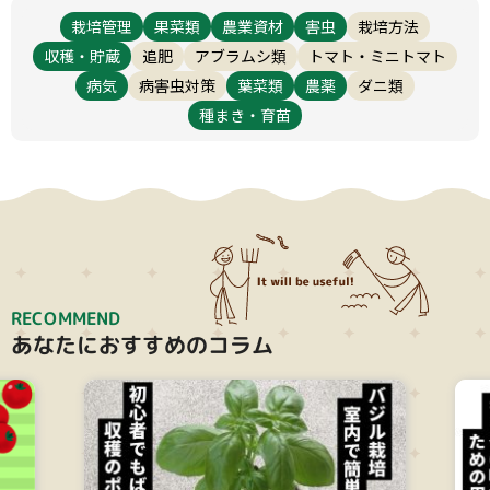
栽培管理
果菜類
農業資材
害虫
栽培方法
収穫・貯蔵
追肥
アブラムシ類
トマト・ミニトマト
栽培管理
大テーマ
病気
病害虫対策
葉菜類
農薬
ダニ類
種まき・育苗
小テーマ
絞り込み
RECOMMEND
あなたにおすすめのコラム
検索
リセット