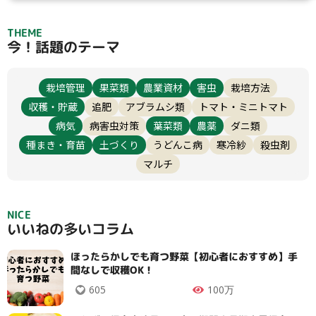
THEME
今！話題のテーマ
栽培管理
果菜類
農業資材
害虫
栽培方法
収穫・貯蔵
追肥
アブラムシ類
トマト・ミニトマト
病気
病害虫対策
葉菜類
農薬
ダニ類
種まき・育苗
土づくり
うどんこ病
寒冷紗
殺虫剤
マルチ
NICE
いいねの多いコラム
ほったらかしでも育つ野菜【初心者におすすめ】手
間なしで収穫OK！
605
100万