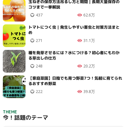
玉ねぎの保存方法吊るし方と期間｜長期大量保存の
コツまで一挙解説
437
62.6万
トマトにつく虫｜発生しやすい害虫と対策方法まと
め
271
31.1万
種を発芽させるには？水につける？初心者にもわか
る芽出しの仕方
248
20.2万
【家庭菜園】日陰でも育つ野菜7つ！気軽に育てられ
るおすすめ野菜
222
39.8万
THEME
今！話題のテーマ
タイプ