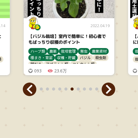
.14
2022.04.19
と
【バジル栽培】室内で簡単に！初心者で
【
もばっちり収穫のポイント
に
ハーブ類
農薬
栽培管理
害虫
農業資材
種まき・育苗
収穫・貯蔵
バジル
殺虫剤
類
間引き
アブラムシ類
ヨトウムシ類
093
23.6万