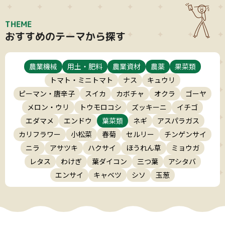
THEME
おすすめのテーマから探す
農業機械
用土・肥料
農業資材
農薬
果菜類
トマト・ミニトマト
ナス
キュウリ
ピーマン・唐辛子
スイカ
カボチャ
オクラ
ゴーヤ
メロン・ウリ
トウモロコシ
ズッキーニ
イチゴ
エダマメ
エンドウ
葉菜類
ネギ
アスパラガス
カリフラワー
小松菜
春菊
セルリー
チンゲンサイ
ニラ
アサツキ
ハクサイ
ほうれん草
ミョウガ
レタス
わけぎ
葉ダイコン
三つ葉
アシタバ
エンサイ
キャベツ
シソ
玉葱