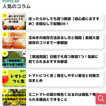
POPULAR
人気のコラム
1
ほったらかしでも育つ野菜【初心者におすす
め】手間なしで収穫OK！
2
玉ねぎの保存方法吊るし方と期間｜長期大量
保存のコツまで一挙解説
3
【家庭菜園】日陰でも育つ野菜7つ！気軽に
育てられるおすすめ野菜
4
トマトにつく虫｜発生しやすい害虫と対策方
法まとめ
5
ミニトマトの葉が黄色くなるのは病気？考え
られる理由とできること