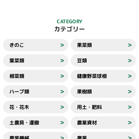
CATEGORY
カテゴリー
きのこ
果菜類
＞
＞
葉菜類
豆類
＞
＞
根菜類
健康野菜球根
＞
＞
ハーブ類
果樹類
＞
＞
花・花木
用土・肥料
＞
＞
土農具・運搬
農業資材
＞
＞
農業機械
農薬
＞
＞