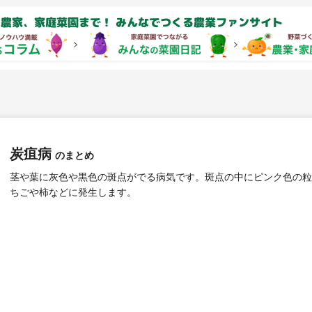
農家、家庭菜園まで！ みんなでつくる農業ファンサイト
炭疽病
のまとめ
茎や葉に灰色や黒色の斑点がでる病気です。斑点の中にピンク色の粒
ちごや柿などに発生します。