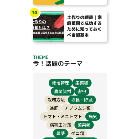
10
土作りの順番｜家
庭菜園で成功する
ために知っておく
べき超基本
THEME
今！話題のテーマ
栽培管理
果菜類
農業資材
害虫
栽培方法
収穫・貯蔵
追肥
アブラムシ類
トマト・ミニトマト
病気
病害虫対策
葉菜類
農薬
ダニ類