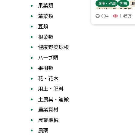
収穫・貯蔵
害虫
栽
果菜類
うどんこ病
炭疽病
葉菜類
1.45万
004
豆類
根菜類
健康野菜球根
ハーブ類
果樹類
花・花木
用土・肥料
土農具・運搬
農業資材
農業機械
農薬