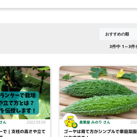
3
件中 1～3
 さん
農業屋 みのり さん
2022.03.03
202
ーで｜支柱の高さや立て
ゴーヤは育て方がシンプルで家庭菜園