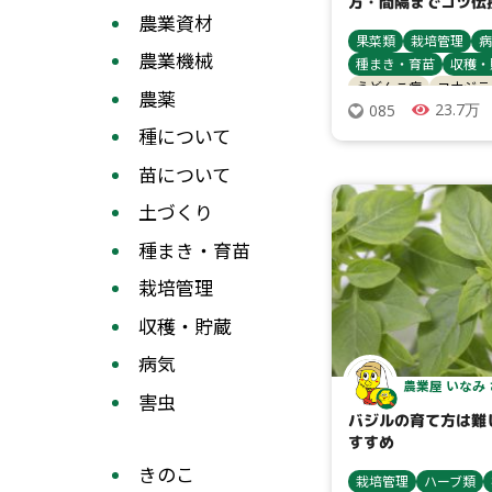
方・間隔までコツ伝
農業資材
果菜類
栽培管理
病
農業機械
種まき・育苗
収穫・
うどんこ病
コナジラ
農薬
23.7万
085
アブラムシ類
べと病
種について
誘引ネット・誘因紐
苗について
土づくり
種まき・育苗
栽培管理
収穫・貯蔵
病気
農業屋 いなみ
害虫
バジルの育て方は難
すすめ
きのこ
栽培管理
ハーブ類