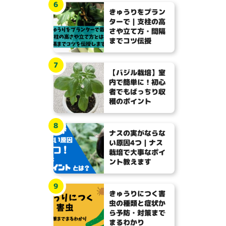
6
きゅうりをプラン
ターで｜支柱の高
さや立て方・間隔
までコツ伝授
7
【バジル栽培】室
内で簡単に！初心
者でもばっちり収
穫のポイント
8
ナスの実がならな
い原因4つ｜ナス
栽培で大事なポイ
ント教えます
9
きゅうりにつく害
虫の種類と症状か
ら予防・対策まで
まるわかり