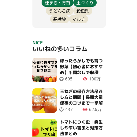
種まき・育苗
土づくり
うどんこ病
殺虫剤
寒冷紗
マルチ
NICE
いいねの多いコラム
ほったらかしでも育つ
野菜【初心者におすす
め】手間なしで収穫
OK！
605
100万
玉ねぎの保存方法吊る
し方と期間｜長期大量
保存のコツまで一挙解
説
437
62.6万
トマトにつく虫｜発生
しやすい害虫と対策方
法まとめ