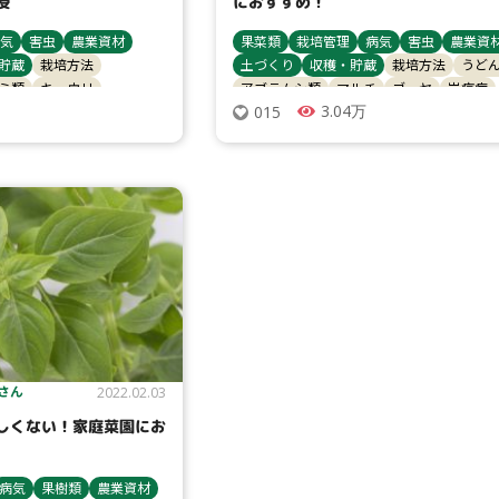
授
におすすめ！
気
害虫
農業資材
果菜類
栽培管理
病気
害虫
農業資
貯蔵
栽培方法
土づくり
収穫・貯蔵
栽培方法
うど
ミ類
キュウリ
アブラムシ類
マルチ
ゴーヤ
炭疽病
3.04万
015
追肥
炭疽病
 さん
2022.02.03
しくない！家庭菜園にお
病気
果樹類
農業資材