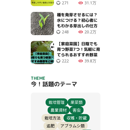
271
31.1万
種を発芽させるには？
水につける？初心者に
もわかる芽出しの仕方
248
20.2万
【家庭菜園】日陰でも
育つ野菜7つ！気軽に育
てられるおすすめ野菜
222
39.8万
THEME
今！話題のテーマ
栽培管理
果菜類
農業資材
害虫
栽培方法
収穫・貯蔵
追肥
アブラムシ類