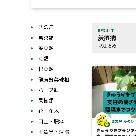
きのこ
RESULT
果菜類
炭疽病
のまとめ
葉菜類
豆類
根菜類
健康野菜球根
ハーブ類
果樹類
花・花木
用土・肥料
農業屋 みのり
きゅうりをプランタ
土農具・運搬