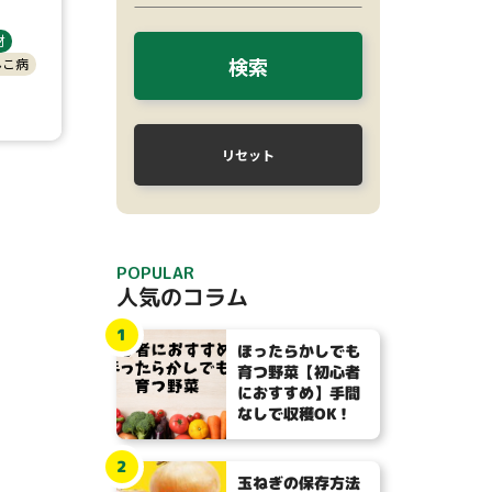
材
検索
んこ病
リセット
POPULAR
人気のコラム
1
ほったらかしでも
育つ野菜【初心者
におすすめ】手間
なしで収穫OK！
2
玉ねぎの保存方法