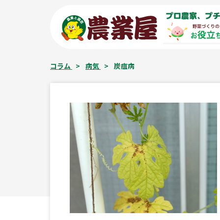
コ
プロ農家、プチ
ン
テ
ン
ツ
コラム
>
病気
>
炭疽病
へ
ス
キ
ッ
プ