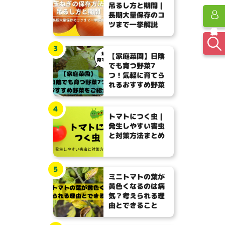
吊るし方と期間｜
長期大量保存のコ
ツまで一挙解説
3
【家庭菜園】日陰
でも育つ野菜7
つ！気軽に育てら
れるおすすめ野菜
4
トマトにつく虫｜
発生しやすい害虫
と対策方法まとめ
5
ミニトマトの葉が
黄色くなるのは病
気？考えられる理
由とできること