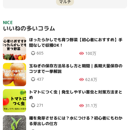
マルチ
NICE
タイプ
いいねの多いコラム
ほったらかしでも育つ野菜【初心者におすすめ】手
大テーマ
間なしで収穫OK！
605
100万
小テーマ
玉ねぎの保存方法吊るし方と期間｜長期大量保存の
コツまで一挙解説
437
62.6万
絞り込み
トマトにつく虫｜発生しやすい害虫と対策方法まと
め
271
31.1万
種を発芽させるには？水につける？初心者にもわか
検索
る芽出しの仕方