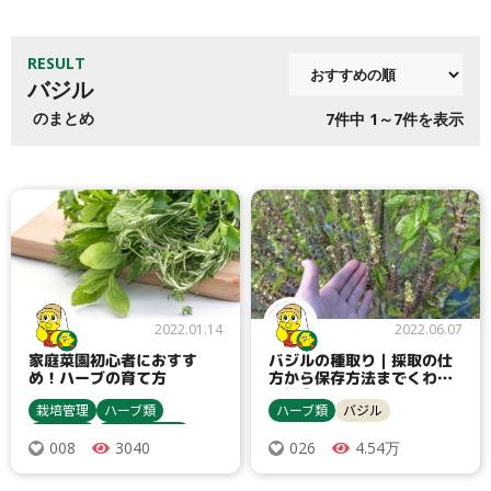
RESULT
バジル
のまとめ
7
件中 1～7件を表示
2022.01.14
2022.06.07
家庭菜園初心者におすす
バジルの種取り｜採取の仕
め！ハーブの育て方
方から保存方法までくわし
く紹介！
栽培管理
ハーブ類
ハーブ類
バジル
農業資材
種まき・育苗
3040
4.54万
008
026
収穫・貯蔵
栽培方法
バジル
ミント類