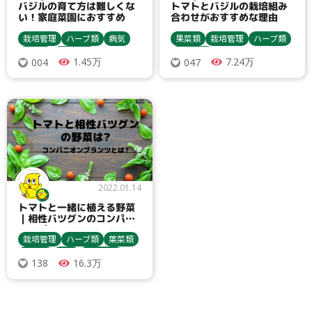
バジルの育て方は難しくな
トマトとバジルの栽培組み
い！家庭菜園におすすめ
合わせがおすすめな理由
栽培管理
ハーブ類
病気
果菜類
栽培管理
ハーブ類
果樹類
農業資材
農業資材
1.45万
7.24万
004
047
収穫・貯蔵
害虫
栽培方法
トマト・ミニトマト
バジル
うどんこ病
炭疽病
栽培方法
バジル
レモンバーム
病害虫対策
2022.01.14
トマトと一緒に植える野菜
｜相性バツグンのコンパニ
オンプランツとは
栽培管理
ハーブ類
葉菜類
果菜類
害虫
農業資材
16.3万
138
収穫・貯蔵
栽培方法
バジル
ネギ
トマト・ミニトマト
アスパラガス
レモンバーム