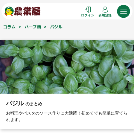
コ
ン
ログイン
新規登録
テ
ン
コラム
>
ハーブ類
>
バジル
ツ
へ
ス
キ
ッ
プ
バジル
のまとめ
お料理やパスタのソース作りに大活躍！初めてでも簡単に育てら
れます。