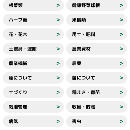
根菜類
健康野菜球根
＞
＞
ハーブ類
果樹類
＞
＞
花・花木
用土・肥料
＞
＞
土農具・運搬
農業資材
＞
＞
農業機械
農薬
＞
＞
種について
苗について
＞
＞
土づくり
種まき・育苗
＞
＞
栽培管理
収穫・貯蔵
＞
＞
病気
害虫
＞
＞