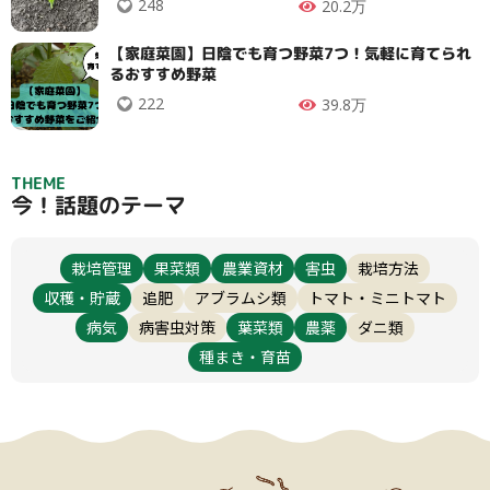
248
20.2万
【家庭菜園】日陰でも育つ野菜7つ！気軽に育てられ
リセット
るおすすめ野菜
222
39.8万
THEME
今！話題のテーマ
栽培管理
果菜類
農業資材
害虫
栽培方法
収穫・貯蔵
追肥
アブラムシ類
トマト・ミニトマト
病気
病害虫対策
葉菜類
農薬
ダニ類
種まき・育苗