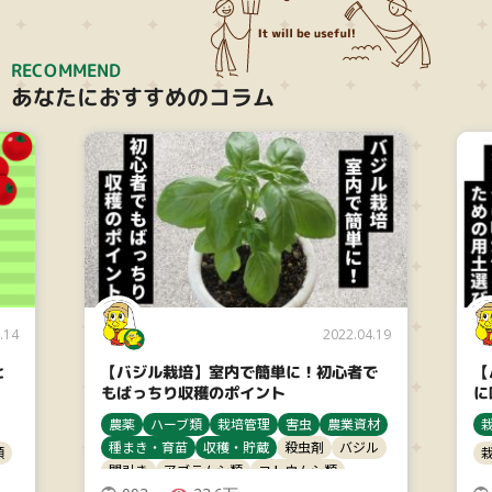
RECOMMEND
あなたにおすすめのコラム
.14
2022.04.19
と
【バジル栽培】室内で簡単に！初心者で
【
もばっちり収穫のポイント
に
農薬
ハーブ類
栽培管理
害虫
農業資材
種まき・育苗
収穫・貯蔵
殺虫剤
バジル
類
間引き
アブラムシ類
ヨトウムシ類