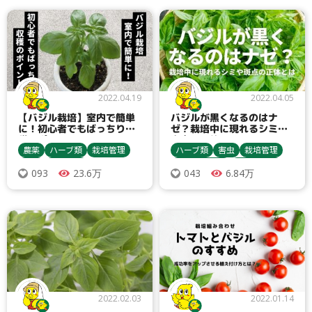
ラベンダー
ローズマリー
2022.04.19
2022.04.05
【バジル栽培】室内で簡単
バジルが黒くなるのはナ
に！初心者でもばっちり収
ゼ？栽培中に現れるシミや
穫のポイント
斑点の正体とは？
農薬
ハーブ類
栽培管理
ハーブ類
害虫
栽培管理
害虫
農業資材
種まき・育苗
収穫・貯蔵
23.6万
6.84万
093
043
種まき・育苗
収穫・貯蔵
バジル
アブラムシ類
殺虫剤
バジル
間引き
病害虫対策
ダニ類
アブラムシ類
ヨトウムシ類
2022.02.03
2022.01.14