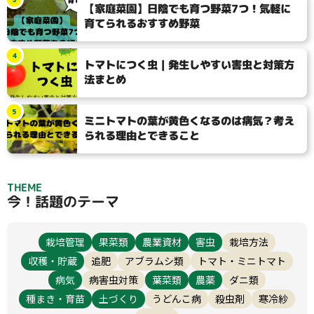
【家庭菜園】日陰でも育つ野菜7つ！気軽に
育てられるおすすめ野菜
4
トマトにつく虫｜発生しやすい害虫と対策方
法まとめ
5
ミニトマトの葉が黄色くなるのは病気？考え
られる理由とできること
THEME
今！話題のテーマ
栽培管理
果菜類
農業資材
害虫
栽培方法
収穫・貯蔵
追肥
アブラムシ類
トマト・ミニトマト
病気
病害虫対策
葉菜類
農薬
ダニ類
種まき・育苗
土づくり
うどんこ病
殺虫剤
寒冷紗