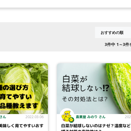
3
件中 1～3
 さん
農業屋 みのり さん
2022.03.06
202
美味しく育てやすいおす
白菜が結球しないのはナゼ？温度など