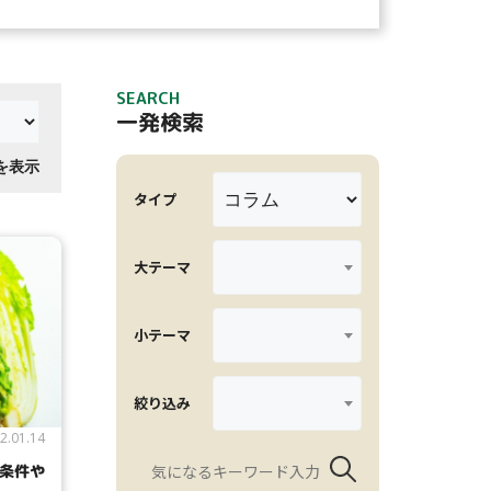
SEARCH
一発検索
件を表示
タイプ
大テーマ
小テーマ
絞り込み
2.01.14
条件や