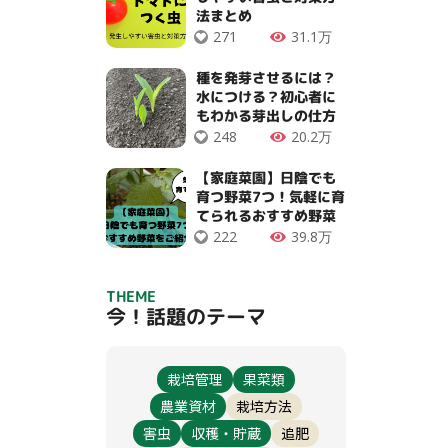
法まとめ
271
31.1万
種を発芽させるには？
水につける？初心者に
もわかる芽出しの仕方
248
20.2万
【家庭菜園】日陰でも
育つ野菜7つ！気軽に育
てられるおすすめ野菜
222
39.8万
THEME
今！話題のテーマ
栽培管理
果菜類
農業資材
栽培方法
害虫
収穫・貯蔵
追肥