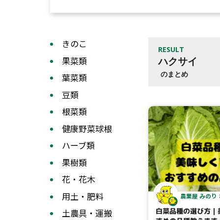
きのこ
RESULT
果菜類
ハクサイ
のまとめ
葉菜類
豆類
根菜類
健康野菜球根
ハーブ類
果樹類
花・花木
用土・肥料
農業屋 みのり
白菜品種の選び方｜
土農具・運搬