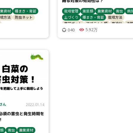
縛る対策の有効性は？
業資材
種まき・育苗
栽培管理
葉菜類
農業資材
害虫
病
培方法
防虫ネット
土づくり
種まき・育苗
栽培方法
育苗ポット
アブラムシ類
寒冷紗
追
5.92万
040
べと病
ヨトウムシ類
防虫ネット
病害虫対策
マルチ
トンネル
ハクサ
 さん
2022.01.14
必須の害虫と発生時期を
！
類
害虫
農業資材