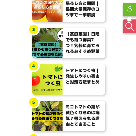
吊るし方と期間｜
長期大量保存のコ
ツまで一挙解説
3
【家庭菜園】日陰
でも育つ野菜7
つ！気軽に育てら
れるおすすめ野菜
4
トマトにつく虫｜
発生しやすい害虫
と対策方法まとめ
5
ミニトマトの葉が
黄色くなるのは病
気？考えられる理
由とできること