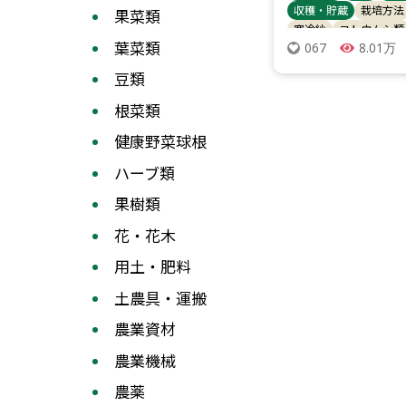
収穫・貯蔵
栽培方法
果菜類
寒冷紗
ヨトウムシ類
葉菜類
8.01万
067
病害虫対策
ハムシ類
豆類
根菜類
健康野菜球根
ハーブ類
果樹類
花・花木
用土・肥料
土農具・運搬
農業資材
農業機械
農薬