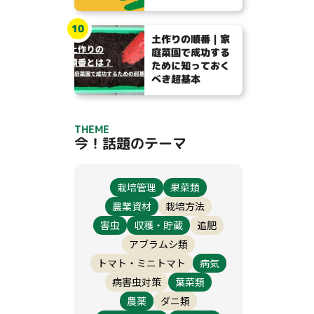
10
土作りの順番｜家
庭菜園で成功する
ために知っておく
べき超基本
THEME
今！話題のテーマ
栽培管理
果菜類
農業資材
栽培方法
害虫
収穫・貯蔵
追肥
アブラムシ類
トマト・ミニトマト
病気
病害虫対策
葉菜類
農薬
ダニ類