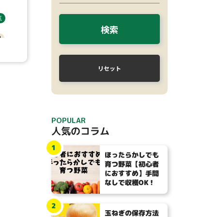
気
検索
肥
イ
リセット
POPULAR
人気のコラム
1
ほったらかしでも
育つ野菜【初心者
におすすめ】手間
なしで収穫OK！
2
玉ねぎの保存方法