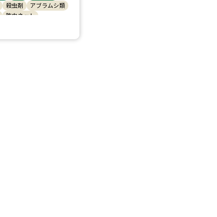
殺虫剤
アブラムシ類
防虫ネット
ダニ類
ハクサイ