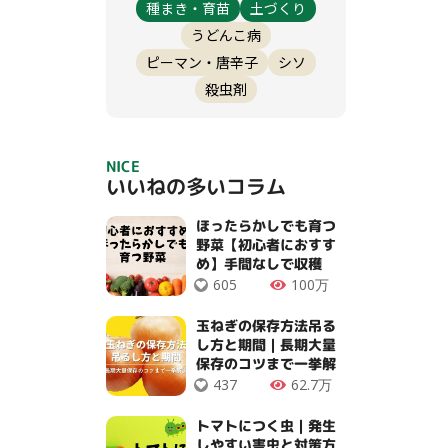
種まき・育苗
土づくり
うどんこ病
ピーマン・唐辛子
シソ
殺虫剤
NICE
いいねの多いコラム
ほったらかしでも育つ
野菜【初心者におすす
め】手間なしで収穫
OK！
605
100万
玉ねぎの保存方法吊る
し方と期間｜長期大量
保存のコツまで一挙解
説
437
62.7万
トマトにつく虫｜発生
しやすい害虫と対策方