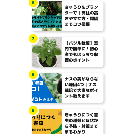
6
きゅうりをプラン
ターで｜支柱の高
さや立て方・間隔
までコツ伝授
7
【バジル栽培】室
内で簡単に！初心
者でもばっちり収
穫のポイント
8
ナスの実がならな
い原因4つ｜ナス
栽培で大事なポイ
ント教えます
9
きゅうりにつく害
虫の種類と症状か
ら予防・対策まで
まるわかり