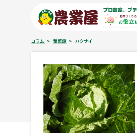
コ
プロ農家、プチ
ン
テ
ン
ツ
コラム
>
葉菜類
>
ハクサイ
へ
ス
キ
ッ
プ