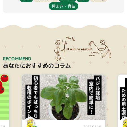
種まき・育苗
小テーマ
絞り込み
RECOMMEND
あなたにおすすめのコラム
検索
リセット
.14
2022.04.19