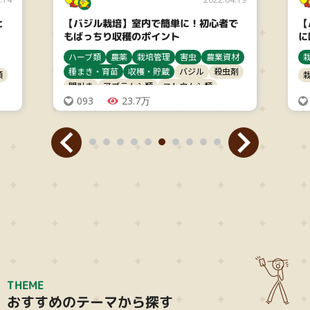
と
【バジル栽培】室内で簡単に！初心者で
【
もばっちり収穫のポイント
に
ハーブ類
農薬
栽培管理
害虫
農業資材
種まき・育苗
収穫・貯蔵
バジル
殺虫剤
類
間引き
アブラムシ類
ヨトウムシ類
093
23.7万
THEME
おすすめのテーマから探す