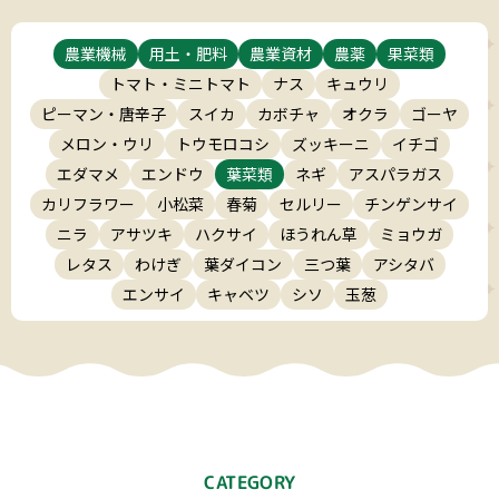
農業機械
用土・肥料
農業資材
農薬
果菜類
トマト・ミニトマト
ナス
キュウリ
ピーマン・唐辛子
スイカ
カボチャ
オクラ
ゴーヤ
メロン・ウリ
トウモロコシ
ズッキーニ
イチゴ
エダマメ
エンドウ
葉菜類
ネギ
アスパラガス
カリフラワー
小松菜
春菊
セルリー
チンゲンサイ
ニラ
アサツキ
ハクサイ
ほうれん草
ミョウガ
レタス
わけぎ
葉ダイコン
三つ葉
アシタバ
エンサイ
キャベツ
シソ
玉葱
CATEGORY