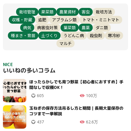
栽培管理
果菜類
農業資材
害虫
栽培方法
収穫・貯蔵
追肥
アブラムシ類
トマト・ミニトマト
病気
病害虫対策
葉菜類
農薬
ダニ類
種まき・育苗
土づくり
うどんこ病
殺虫剤
寒冷紗
マルチ
NICE
いいねの多いコラム
ほったらかしでも育つ野菜【初心者におすすめ】手
間なしで収穫OK！
605
100万
玉ねぎの保存方法吊るし方と期間｜長期大量保存の
コツまで一挙解説
437
62.6万