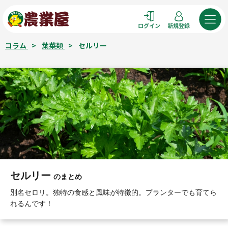
コ
ン
ログイン
新規登録
テ
ン
コラム
>
葉菜類
>
セルリー
ツ
へ
ス
キ
ッ
プ
セルリー
のまとめ
別名セロリ。独特の食感と風味が特徴的。プランターでも育てら
れるんです！