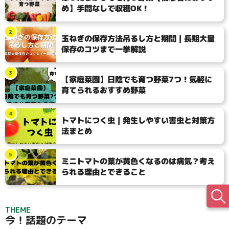
め】手間なしで収穫OK！
2
玉ねぎの保存方法吊るし方と期間｜長期大量
保存のコツまで一挙解説
3
【家庭菜園】日陰でも育つ野菜7つ！気軽に
育てられるおすすめ野菜
4
トマトにつく虫｜発生しやすい害虫と対策方
法まとめ
5
ミニトマトの葉が黄色くなるのは病気？考え
られる理由とできること
THEME
今！話題のテーマ