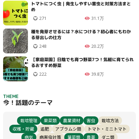
トマトにつく虫｜発生しやすい害虫と対策方法まと
め
271
31.1万
種を発芽させるには？水につける？初心者にもわか
る芽出しの仕方
248
20.2万
【家庭菜園】日陰でも育つ野菜7つ！気軽に育てられ
るおすすめ野菜
222
39.8万
THEME
今！話題のテーマ
タイプ
栽培管理
果菜類
農業資材
害虫
栽培方法
収穫・貯蔵
追肥
アブラムシ類
トマト・ミニトマト
病気
病害虫対策
葉菜類
農薬
ダニ類
大テーマ