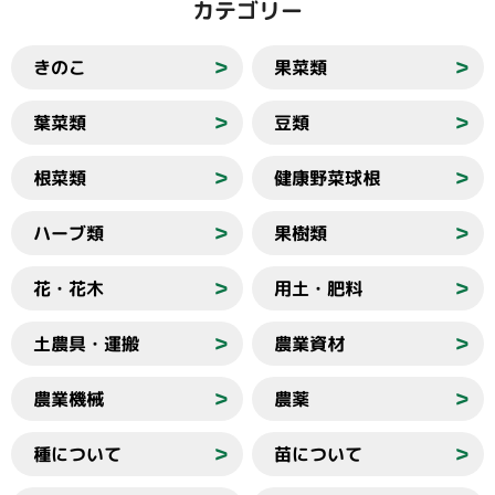
カテゴリー
きのこ
果菜類
＞
＞
葉菜類
豆類
＞
＞
根菜類
健康野菜球根
＞
＞
ハーブ類
果樹類
＞
＞
花・花木
用土・肥料
＞
＞
土農具・運搬
農業資材
＞
＞
農業機械
農薬
＞
＞
種について
苗について
＞
＞