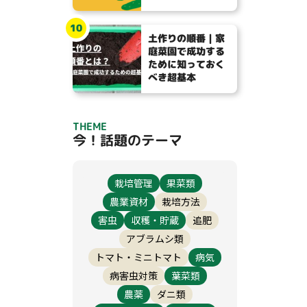
10
土作りの順番｜家
庭菜園で成功する
ために知っておく
べき超基本
THEME
今！話題のテーマ
栽培管理
果菜類
農業資材
栽培方法
害虫
収穫・貯蔵
追肥
アブラムシ類
トマト・ミニトマト
病気
病害虫対策
葉菜類
農薬
ダニ類