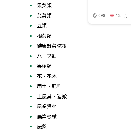
果菜類
葉菜類
13.4万
098
豆類
根菜類
健康野菜球根
ハーブ類
果樹類
花・花木
用土・肥料
土農具・運搬
農業資材
農業機械
農薬