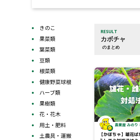
きのこ
RESULT
果菜類
カボチャ
のまとめ
葉菜類
豆類
根菜類
健康野菜球根
ハーブ類
果樹類
花・花木
用土・肥料
農業屋 みのり
【かぼちゃ】雄花ば
土農具・運搬