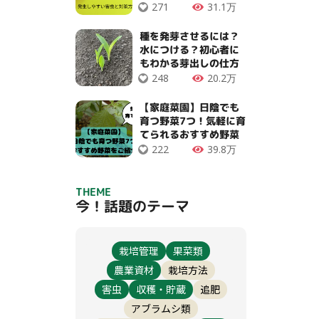
271
31.1万
種を発芽させるには？
水につける？初心者に
もわかる芽出しの仕方
248
20.2万
【家庭菜園】日陰でも
育つ野菜7つ！気軽に育
てられるおすすめ野菜
222
39.8万
THEME
今！話題のテーマ
栽培管理
果菜類
農業資材
栽培方法
害虫
収穫・貯蔵
追肥
アブラムシ類