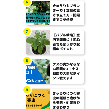
6
きゅうりをプラン
ターで｜支柱の高
さや立て方・間隔
までコツ伝授
7
【バジル栽培】室
内で簡単に！初心
者でもばっちり収
穫のポイント
8
ナスの実がならな
い原因4つ｜ナス
栽培で大事なポイ
ント教えます
9
きゅうりにつく害
虫の種類と症状か
ら予防・対策まで
まるわかり