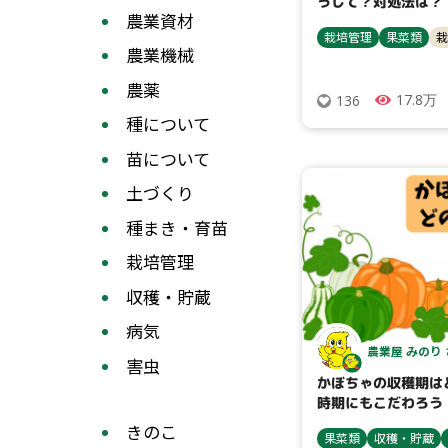
うして？対処法は？
農業資材
栽培管理
果菜類
栽
農業機械
農薬
17.8万
136
種について
苗について
土づくり
種まき・育苗
栽培管理
収穫・貯蔵
病気
農業屋 みのり
害虫
かぼちゃの収穫期は
時期にもこだわろう
きのこ
果菜類
収穫・貯蔵