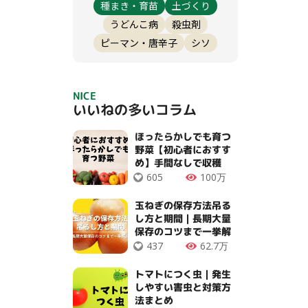
種まき・育苗
土づくり
うどんこ病
殺虫剤
ピーマン・唐辛子
シソ
NICE
いいねの多いコラム
ほったらかしでも育つ
野菜【初心者におすす
め】手間なしで収穫
OK！
605
100万
玉ねぎの保存方法吊る
し方と期間｜長期大量
保存のコツまで一挙解
説
437
62.7万
トマトにつく虫｜発生
しやすい害虫と対策方
法まとめ