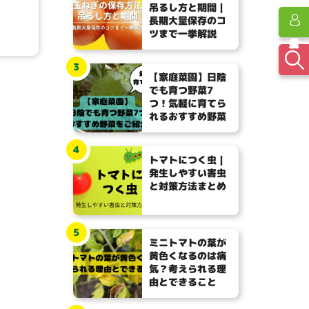
吊るし方と期間｜
長期大量保存のコ
ツまで一挙解説
3
【家庭菜園】日陰
でも育つ野菜7
つ！気軽に育てら
れるおすすめ野菜
4
トマトにつく虫｜
発生しやすい害虫
と対策方法まとめ
5
ミニトマトの葉が
黄色くなるのは病
気？考えられる理
由とできること