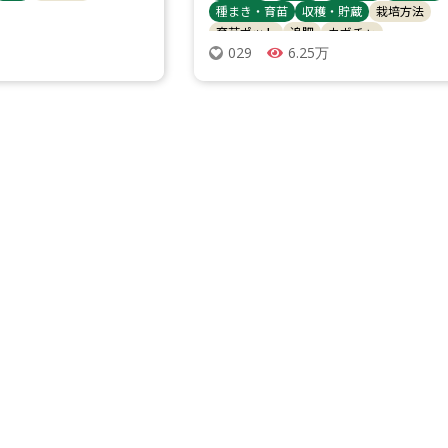
種まき・育苗
収穫・貯蔵
栽培方法
育苗ポット
追肥
カボチャ
6.25万
029