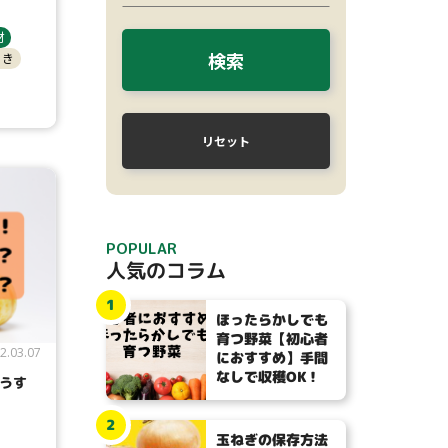
材
検索
引き
リセット
POPULAR
人気のコラム
1
ほったらかしでも
育つ野菜【初心者
2.03.07
におすすめ】手間
なしで収穫OK！
うす
2
玉ねぎの保存方法