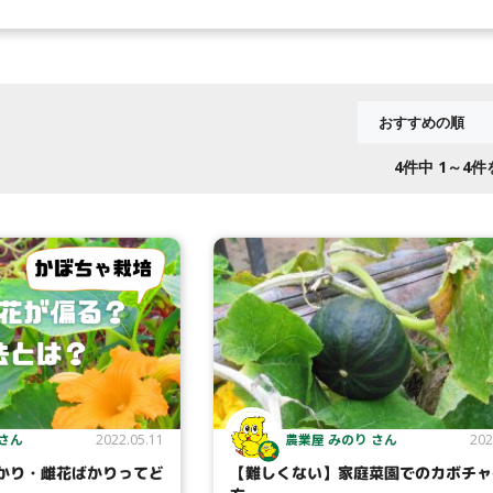
4
件中 1～4
 さん
農業屋 みのり さん
2022.05.11
202
かり・雌花ばかりってど
【難しくない】家庭菜園でのカボチャ