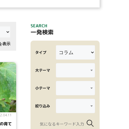
SEARCH
一発検索
件を表示
タイプ
大テーマ
小テーマ
絞り込み
2.04.11
の育て