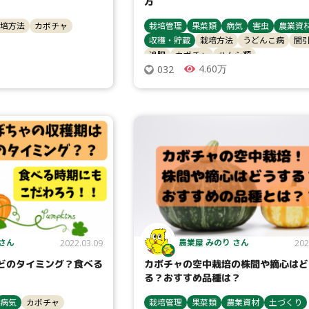
方
培方法
カボチャ
栽培管理
果菜類
病気
害虫
農業資
収穫・貯蔵
栽培方法
うどんこ病
間
追肥
カボチャ
ハムシ類
4.60万
032
 さん
農業屋 みのり さん
2022.03.09
202
どのタイミング？食べる
カボチャの空中栽培の株間や摘心はど
る？おすすめ品種は？
病気
カボチャ
栽培管理
果菜類
農業資材
土づくり