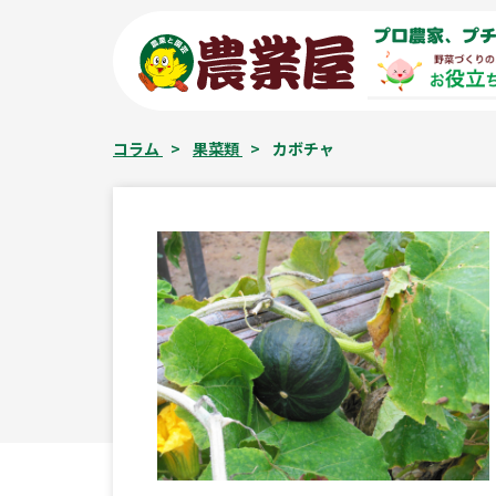
コ
プロ農家、プチ
ン
テ
ン
ツ
コラム
>
果菜類
>
カボチャ
へ
ス
キ
ッ
プ