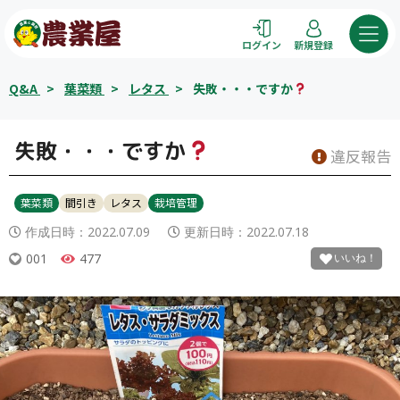
コ
ン
ログイン
新規登録
テ
ン
Q&A
>
葉菜類
>
レタス
>
失敗・・・ですか
ツ
へ
ス
失敗・・・ですか
違反報告
キ
ッ
葉菜類
間引き
レタス
栽培管理
プ
作成日時：
2022.07.09
更新日時：
2022.07.18
001
477