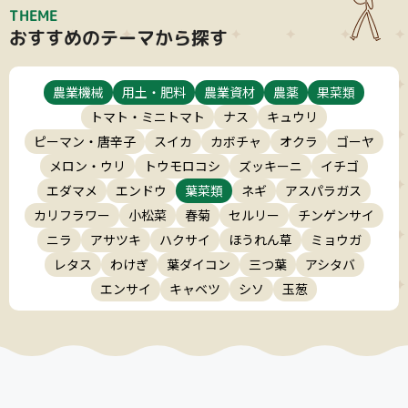
THEME
おすすめのテーマから探す
農業機械
用土・肥料
農業資材
農薬
果菜類
トマト・ミニトマト
ナス
キュウリ
ピーマン・唐辛子
スイカ
カボチャ
オクラ
ゴーヤ
メロン・ウリ
トウモロコシ
ズッキーニ
イチゴ
エダマメ
エンドウ
葉菜類
ネギ
アスパラガス
カリフラワー
小松菜
春菊
セルリー
チンゲンサイ
ニラ
アサツキ
ハクサイ
ほうれん草
ミョウガ
レタス
わけぎ
葉ダイコン
三つ葉
アシタバ
エンサイ
キャベツ
シソ
玉葱