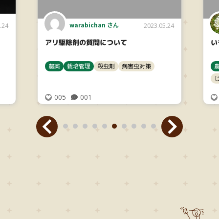
warabichan さん
.24
2023.05.24
アリ駆除剤の質問について
い
農薬
栽培管理
殺虫剤
病害虫対策
005
001