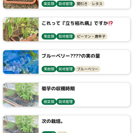
葉菜類
栽培管理
間引き
レタス
これって『立ち枯れ病』ですか
果菜類
栽培管理
ピーマン・唐辛子
ブルーベリー????の実の量
果樹類
栽培管理
ブルーベリー
菊芋の収穫時期
根菜類
栽培管理
次の栽培。