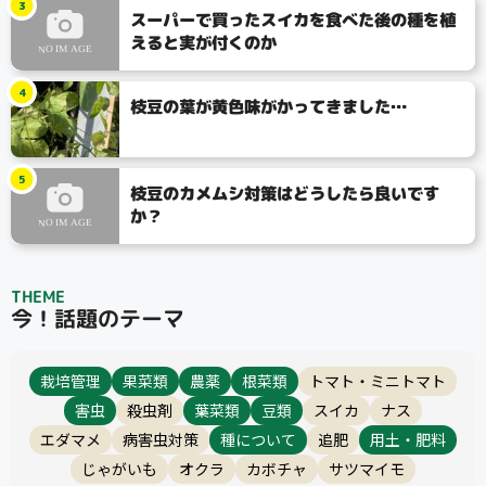
3
スーパーで買ったスイカを食べた後の種を植
検索
えると実が付くのか
4
枝豆の葉が黄色味がかってきました…
リセット
5
枝豆のカメムシ対策はどうしたら良いです
か？
THEME
今！話題のテーマ
栽培管理
果菜類
農薬
根菜類
トマト・ミニトマト
害虫
殺虫剤
葉菜類
豆類
スイカ
ナス
エダマメ
病害虫対策
種について
追肥
用土・肥料
じゃがいも
オクラ
カボチャ
サツマイモ