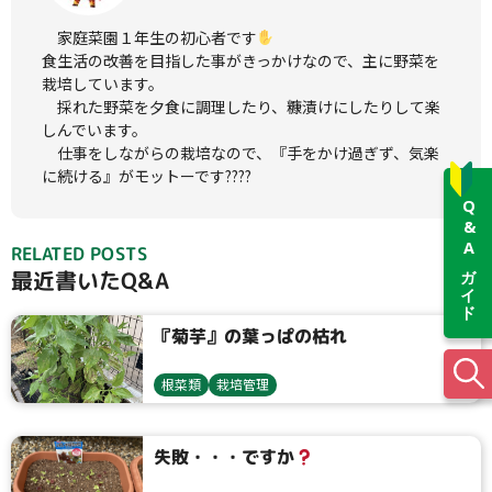
　家庭菜園１年生の初心者です
食生活の改善を目指した事がきっかけなので、主に野菜を
栽培しています。

　採れた野菜を夕食に調理したり、糠漬けにしたりして楽
しんでいます。

　仕事をしながらの栽培なので、『手をかけ過ぎず、気楽
に続ける』がモットーです????
Q&Aガイド
RELATED POSTS
最近書いたQ&A
『菊芋』の葉っぱの枯れ
根菜類
栽培管理
失敗・・・ですか