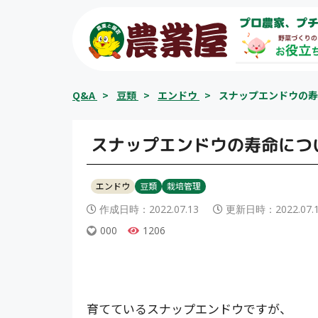
コ
プロ農家、プチ
ン
テ
ン
ツ
Q&A
>
豆類
>
エンドウ
>
スナップエンドウの寿
へ
ス
キ
スナップエンドウの寿命につ
ッ
プ
エンドウ
豆類
栽培管理
作成日時：
2022.07.13
更新日時：
2022.07.
000
1206
育てているスナップエンドウですが、