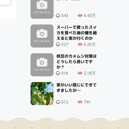
043
6.43万
スーパーで買ったスイ
カを食べた後の種を植
えると実が付くのか
027
6.20万
枝豆のカメムシ対策は
どうしたら良いです
か？
016
2.18万
実がいい感じにできて
きましたが…
012
741