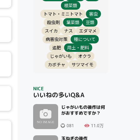
根菜類
トマト・ミニトマト
害虫
殺虫剤
葉菜類
豆類
スイカ
ナス
エダマメ
病害虫対策
種について
追肥
用土・肥料
じゃがいも
オクラ
カボチャ
サツマイモ
NICE
いいねの多いQ&A
じゃがいもの後作は何
がおすすめですか？
081
11.0万
玉ねぎの後作