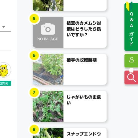
Q&Aガイド
5
枝豆のカメムシ対
策はどうしたら良
いですか？
6
菊芋の収穫時期
回答者
7
じゃがいもの虫食
い
8
スナップエンドウ