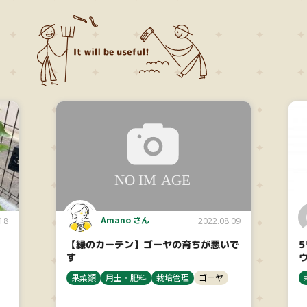
Amano さん
18
2022.08.09
【緑のカーテン】ゴーヤの育ちが悪いで
す
果菜類
用土・肥料
栽培管理
ゴーヤ