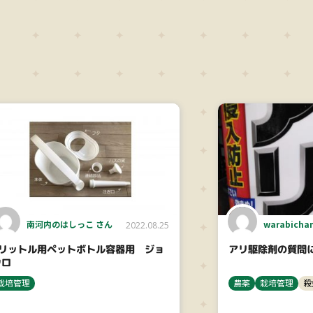
南河内のはしっこ さん
warabicha
2022.08.25
5リットル用ペットボトル容器用 ジョ
アリ駆除剤の質問
ウロ
栽培管理
農薬
栽培管理
殺