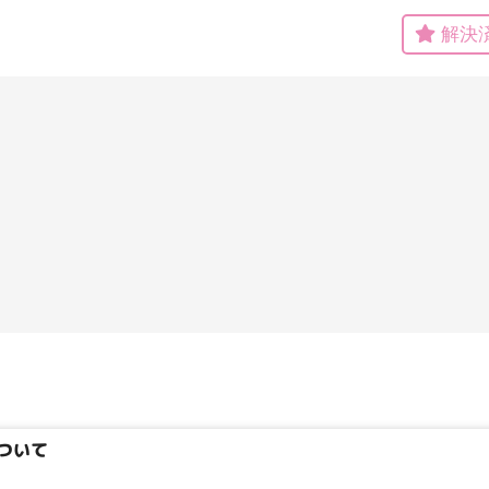
解決


タイプ
大テーマ
小テーマ
ついて