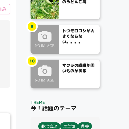
のうどんこ病
済み
9
トウモロコシが大
きくならな
い。。。。
10
オクラの繊維が固
いものがある
THEME
今！話題のテーマ
栽培管理
果菜類
農薬