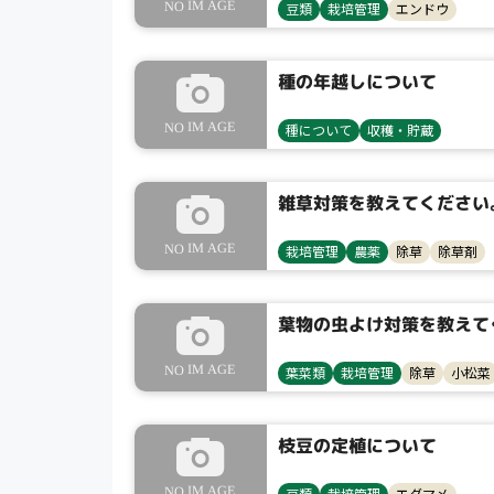
豆類
栽培管理
エンドウ
種の年越しについて
種について
収穫・貯蔵
雑草対策を教えてください
栽培管理
農薬
除草
除草剤
葉物の虫よけ対策を教えて
葉菜類
栽培管理
除草
小松菜
枝豆の定植について
豆類
栽培管理
エダマメ