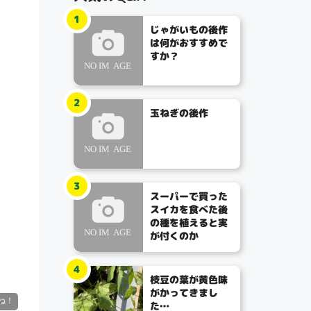
1
じゃがいもの後作
は何がおすすめで
すか？
2
玉ねぎの後作
3
スーパーで買った
スイカを食べた後
の種を植えると実
が付くのか
4
枝豆の葉が黄色味
がかってきまし
た…