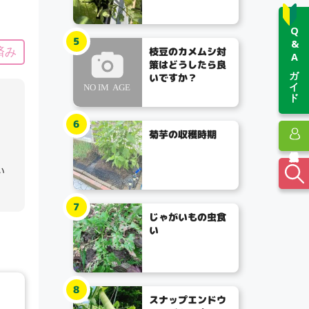
Q&Aガイド
5
枝豆のカメムシ対
済み
策はどうしたら良
いですか？
6
菊芋の収穫時期
い
7
じゃがいもの虫食
い
8
スナップエンドウ