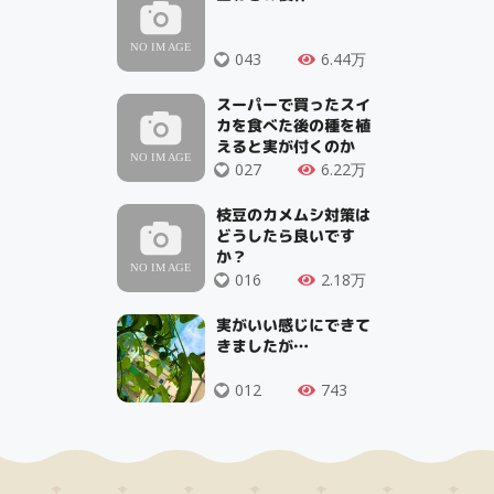
043
6.44万
スーパーで買ったスイ
カを食べた後の種を植
えると実が付くのか
027
6.22万
枝豆のカメムシ対策は
どうしたら良いです
か？
016
2.18万
実がいい感じにできて
きましたが…
012
743