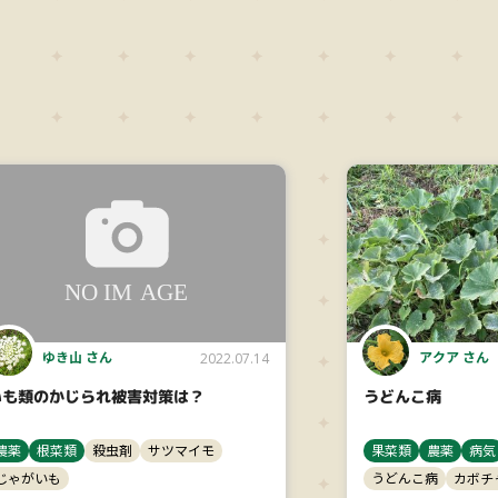
ゆき山 さん
アクア さん
2022.07.14
いも類のかじられ被害対策は？
うどんこ病
農薬
根菜類
殺虫剤
サツマイモ
果菜類
農薬
病気
じゃがいも
うどんこ病
カボチ