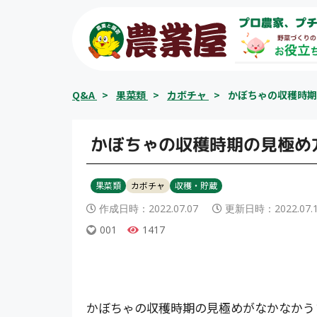
コ
プロ農家、プチ
ン
テ
ン
ツ
Q&A
>
果菜類
>
カボチャ
>
かぼちゃの収穫時期
へ
ス
キ
かぼちゃの収穫時期の見極め
ッ
プ
果菜類
カボチャ
収穫・貯蔵
作成日時：
2022.07.07
更新日時：
2022.07.
001
1417
かぼちゃの収穫時期の見極めがなかなかう