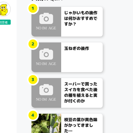
1
じゃがいもの後作
は何がおすすめで
回答者
すか？
2
玉ねぎの後作
3
スーパーで買った
スイカを食べた後
の種を植えると実
が付くのか
4
枝豆の葉が黄色味
がかってきまし
た…