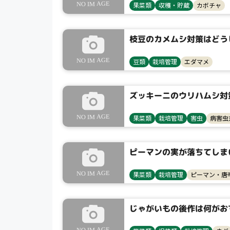
果菜類
収穫・貯蔵
カボチャ
枝豆のカメムシ対策はどう
豆類
栽培管理
エダマメ
ズッキーニのウリハムシ対
果菜類
栽培管理
害虫
病害虫
ピーマンの実が落ちてしま
果菜類
栽培管理
ピーマン・唐
じゃがいもの後作は何がお