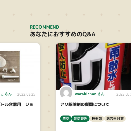
RECOMMEND
あなたにおすすめのQ&A
こ さん
warabichan さん
2022.08.25
2023.05.
ボトル容器用 ジョ
アリ駆除剤の質問について
農薬
栽培管理
殺虫剤
病害虫対策