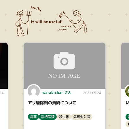
warabichan さん
24
2023.05.24
アリ駆除剤の質問について
農薬
栽培管理
殺虫剤
病害虫対策