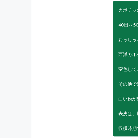
カボチャ
40日～
おっしゃ
西洋カボ
変色して
その他で
白い粉が
表皮は、
収穫時期