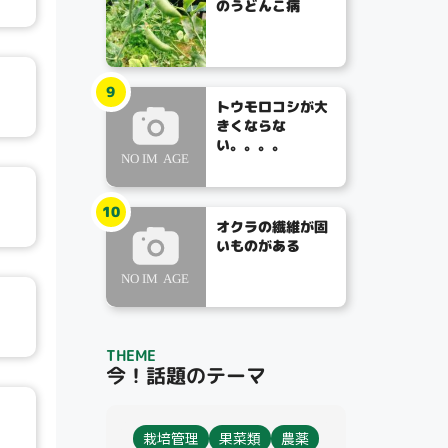
のうどんこ病
9
トウモロコシが大
きくならな
い。。。。
10
オクラの繊維が固
いものがある
THEME
今！話題のテーマ
栽培管理
果菜類
農薬