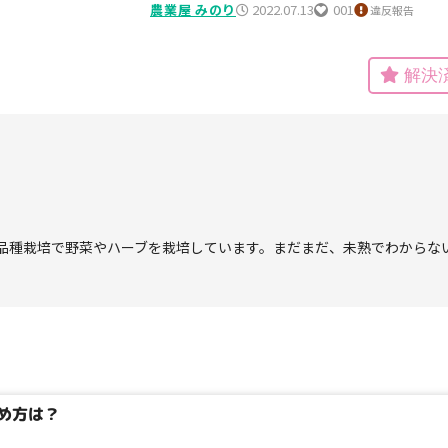
農業屋 みのり
2022.07.13
001
違反報告
解決
品種栽培で野菜やハーブを栽培しています。まだまだ、未熟でわからな
め方は？