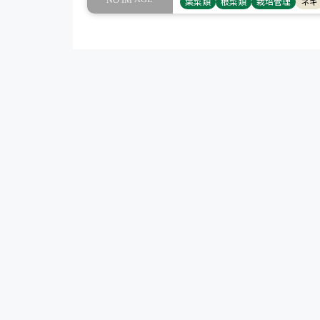
葉菜類
根菜類
栽培管理
ネギ