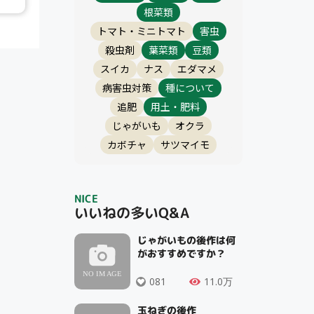
根菜類
トマト・ミニトマト
害虫
殺虫剤
葉菜類
豆類
スイカ
ナス
エダマメ
病害虫対策
種について
追肥
用土・肥料
じゃがいも
オクラ
カボチャ
サツマイモ
NICE
いいねの多いQ&A
じゃがいもの後作は何
がおすすめですか？
081
11.0万
玉ねぎの後作