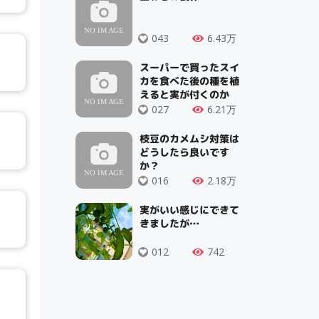
043
6.43万
スーパーで買ったスイ
カを食べた後の種を植
えると実が付くのか
027
6.21万
枝豆のカメムシ対策は
どうしたら良いです
か？
016
2.18万
実がいい感じにできて
きましたが…
012
742