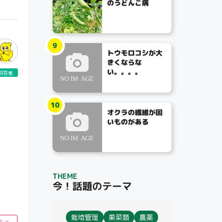
のうどんこ病
9
トウモロコシが大
きくならな
い。。。。
回答者
10
オクラの繊維が固
いものがある
THEME
今！話題のテーマ
栽培管理
果菜類
農薬