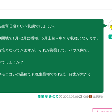
も生育旺盛という状態でしょうか。
間地で1月~2月に播種、5月上旬～中旬が収穫となります。
栽培となってきますが、それが影響して、ハウス内で、
いでしょうか？
タイプ
ウモロコシの品種でも晩生品種であれば、背丈が大きく
大テーマ
農業屋 みのり
2022.08.06
001
違反報告
小テーマ