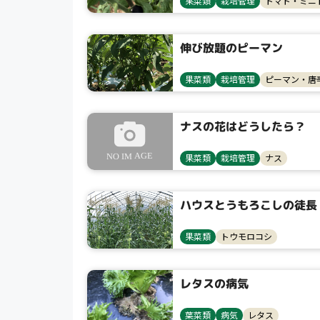
果菜類
栽培管理
トマト・ミニ
伸び放題のピーマン
果菜類
栽培管理
ピーマン・唐
ナスの花はどうしたら？
果菜類
栽培管理
ナス
ハウスとうもろこしの徒長
果菜類
トウモロコシ
レタスの病気
葉菜類
病気
レタス