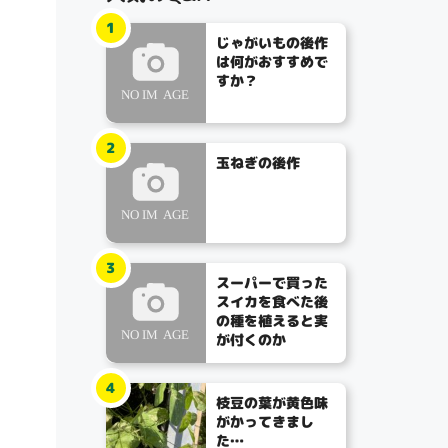
1
じゃがいもの後作
は何がおすすめで
すか？
2
玉ねぎの後作
3
スーパーで買った
スイカを食べた後
の種を植えると実
が付くのか
4
枝豆の葉が黄色味
がかってきまし
た…