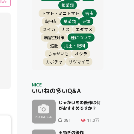
済み
根菜類
トマト・ミニトマト
害虫
殺虫剤
葉菜類
豆類
スイカ
ナス
エダマメ
病害虫対策
種について
追肥
用土・肥料
じゃがいも
オクラ
カボチャ
サツマイモ
NICE
いいねの多いQ&A
じゃがいもの後作は何
がおすすめですか？
081
11.0万
玉ねぎの後作