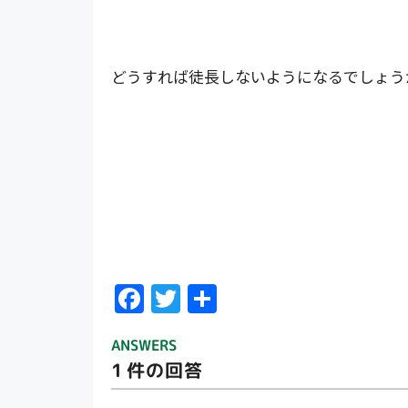
どうすれば徒長しないようになるでしょう
F
T
共
ac
w
有
ANSWERS
e
itt
1
件の回答
b
er