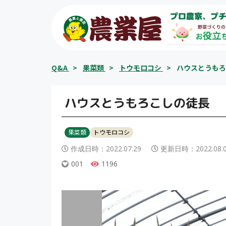
コ
プロ農家、プチ
ン
テ
ン
ツ
Q&A
>
果菜類
>
トウモロコシ
>
ハウスとうもろ
へ
ス
キ
ハウスとうもろこしの徒長
ッ
プ
果菜類
トウモロコシ
作成日時：
2022.07.29
更新日時：
2022.08.
001
1196