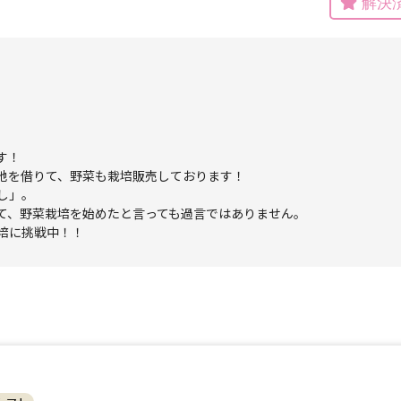
解決
検索
！

リセット
地を借りて、野菜も栽培販売しております！

」。

て、野菜栽培を始めたと言っても過言ではありません。

培に挑戦中！！