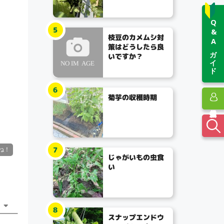
Q&Aガイド
5
枝豆のカメムシ対
策はどうしたら良
いですか？
6
菊芋の収穫時期
7
じゃがいもの虫食
い
8
スナップエンドウ