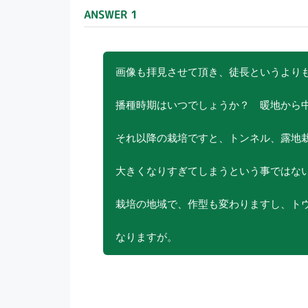
o
ANSWER 1
o
k
画像も拝見させて頂き、徒長というより
播種時期はいつでしょうか？ 暖地から中
それ以降の栽培ですと、トンネル、露地
大きくなりすぎてしまうという事ではな
栽培の地域で、作型も変わりますし、ト
なりますが。