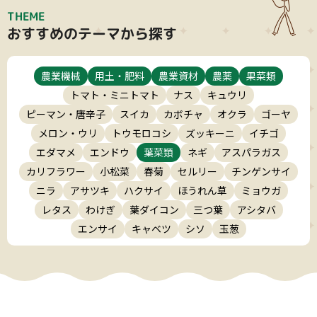
THEME
おすすめのテーマから探す
農業機械
用土・肥料
農業資材
農薬
果菜類
トマト・ミニトマト
ナス
キュウリ
ピーマン・唐辛子
スイカ
カボチャ
オクラ
ゴーヤ
メロン・ウリ
トウモロコシ
ズッキーニ
イチゴ
エダマメ
エンドウ
葉菜類
ネギ
アスパラガス
カリフラワー
小松菜
春菊
セルリー
チンゲンサイ
ニラ
アサツキ
ハクサイ
ほうれん草
ミョウガ
レタス
わけぎ
葉ダイコン
三つ葉
アシタバ
エンサイ
キャベツ
シソ
玉葱