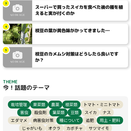
3
スーパーで買ったスイカを食べた後の種を植
えると実が付くのか
害虫
大テーマ
4
枝豆の葉が黄色味がかってきました…
小テーマ
5
枝豆のカメムシ対策はどうしたら良いです
か？
検索
THEME
今！話題のテーマ
リセット
栽培管理
果菜類
農薬
根菜類
トマト・ミニトマト
害虫
殺虫剤
葉菜類
豆類
スイカ
ナス
エダマメ
病害虫対策
種について
追肥
用土・肥料
じゃがいも
オクラ
カボチャ
サツマイモ