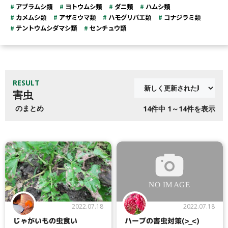
アブラムシ類
ヨトウムシ類
ダニ類
ハムシ類
カメムシ類
アザミウマ類
ハモグリバエ類
コナジラミ類
テントウムシダマシ類
センチュウ類
RESULT
害虫
のまとめ
14
件中 1～14件を表示
2022.07.18
2022.07.18
じゃがいもの虫食い
ハーブの害虫対策(>_<)