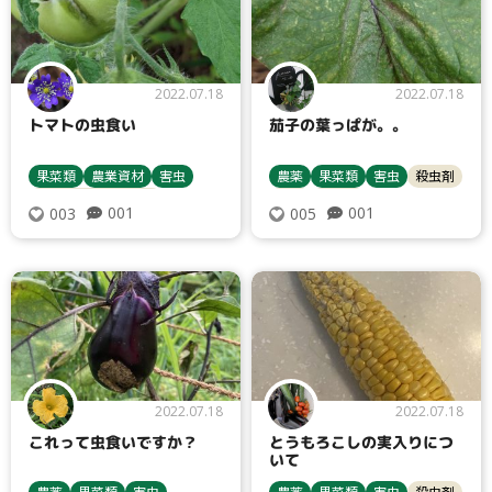
2022.07.18
2022.07.18
トマトの虫食い
茄子の葉っぱが。。
果菜類
農業資材
害虫
農薬
果菜類
害虫
殺虫剤
トマト・ミニトマト
ナス
ダニ類
001
001
003
005
防虫ネット
2022.07.18
2022.07.18
これって虫食いですか？
とうもろこしの実入りにつ
いて
農薬
果菜類
害虫
農薬
果菜類
害虫
殺虫剤