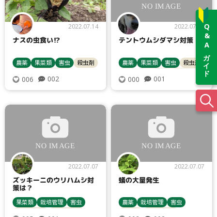
Q&Aガイド
2022.07.14
2022.07.14
ナスの虫食い⁉︎
テントウムシダマシ対策
農薬
果菜類
害虫
殺虫剤
農薬
果菜類
害虫
殺虫剤
ナス
ヨトウムシ類
ナス
テントウムシダマシ類
002
001
006
000
2022.07.07
2022.07.07
ズッキーニのウリハムシ対
蟻の大量発生
策は？
果菜類
栽培管理
害虫
農薬
栽培管理
害虫
病害虫対策
ズッキーニ
殺虫剤
病害虫対策