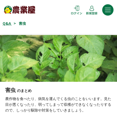
コ
ン
ログイン
新規登録
テ
ン
Q&A
>
害虫
ツ
へ
ス
キ
ッ
プ
害虫
のまとめ
農作物を食べたり、病気を運んでくる虫のことをいいます。見た
目が悪くなったり、弱ってしまって収穫ができなくなったりする
ので、しっかり駆除や対策をしていきましょう。