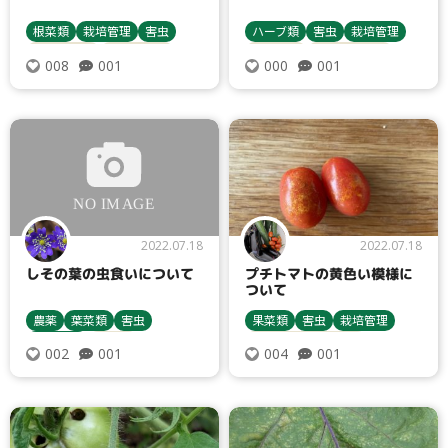
根菜類
栽培管理
害虫
ハーブ類
害虫
栽培管理
じゃがいも
病害虫対策
ミント類
レモンバーム
001
001
008
000
テントウムシダマシ類
アブラムシ類
病害虫対策
2022.07.18
2022.07.18
しその葉の虫食いについて
プチトマトの黄色い模様に
ついて
農薬
葉菜類
害虫
果菜類
害虫
栽培管理
栽培管理
殺虫剤
トマト・ミニトマト
001
001
002
004
ヨトウムシ類
病害虫対策
アザミウマ類
病害虫対策
シソ