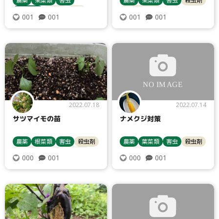
栽培管理
殺虫剤
ナス
トウモロコシ
001
001
001
001
ヨトウムシ類
病害虫対策
2022.07.18
2022.07.14
サツマイモの苗
ナメクジ対策
農薬
根菜類
害虫
殺虫剤
農薬
葉菜類
害虫
殺虫剤
サツマイモ
ヨトウムシ類
レタス
001
001
000
000