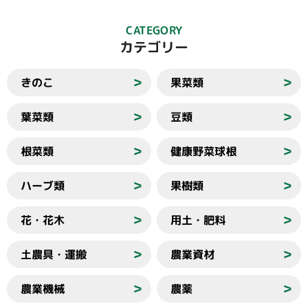
CATEGORY
カテゴリー
きのこ
果菜類
＞
＞
葉菜類
豆類
＞
＞
根菜類
健康野菜球根
＞
＞
ハーブ類
果樹類
＞
＞
花・花木
用土・肥料
＞
＞
土農具・運搬
農業資材
＞
＞
農業機械
農薬
＞
＞