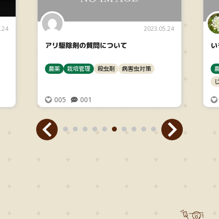
.24
2023.05.24
アリ駆除剤の質問について
い
農薬
栽培管理
殺虫剤
病害虫対策
005
001