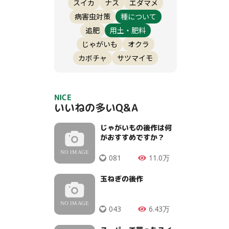
スイカ
ナス
エダマメ
病害虫対策
種について
追肥
用土・肥料
じゃがいも
オクラ
カボチャ
サツマイモ
NICE
いいねの多いQ&A
じゃがいもの後作は何
がおすすめですか？
081
11.0万
玉ねぎの後作
043
6.43万