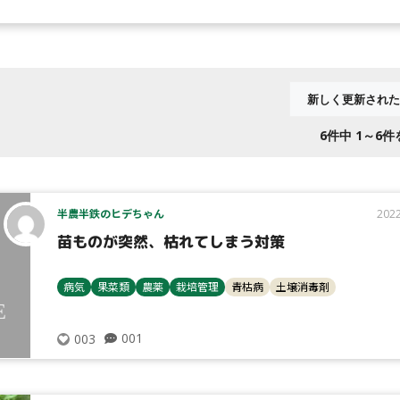
6
件中 1～6
半農半鉄のヒデちゃん
2022
苗ものが突然、枯れてしまう対策
病気
果菜類
農薬
栽培管理
青枯病
土壌消毒剤
001
003