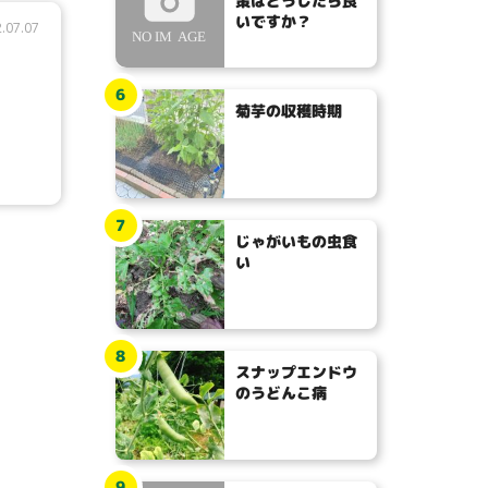
策はどうしたら良
いですか？
.07.07
6
菊芋の収穫時期
7
じゃがいもの虫食
い
8
スナップエンドウ
のうどんこ病
9