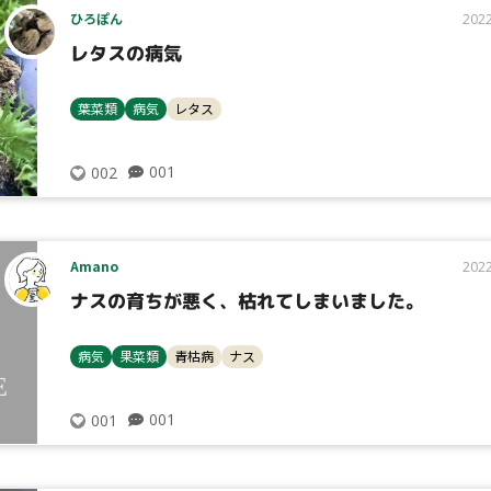
ひろぽん
2022
レタスの病気
葉菜類
病気
レタス
001
002
Amano
2022
ナスの育ちが悪く、枯れてしまいました。
病気
果菜類
青枯病
ナス
001
001