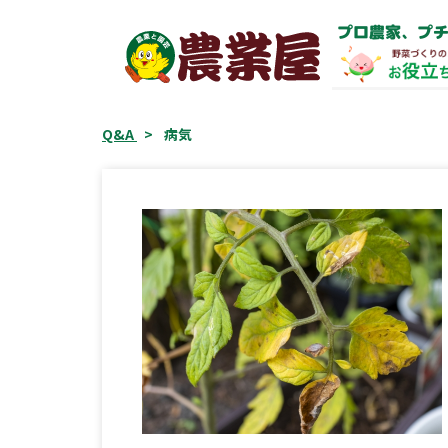
コ
プロ農家、プチ
ン
テ
ン
ツ
Q&A
>
病気
へ
ス
キ
ッ
プ