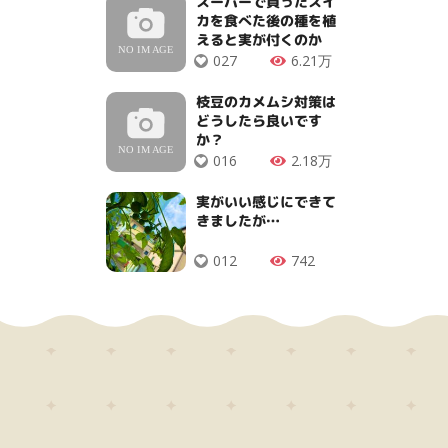
スーパーで買ったスイ
カを食べた後の種を植
えると実が付くのか
027
6.21万
枝豆のカメムシ対策は
どうしたら良いです
か？
016
2.18万
実がいい感じにできて
きましたが…
012
742