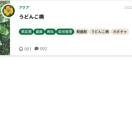
アクア
2022
うどんこ病
果菜類
農薬
病気
栽培管理
殺菌剤
うどんこ病
カボチャ
002
001
タイプ
病気
大テーマ
小テーマ