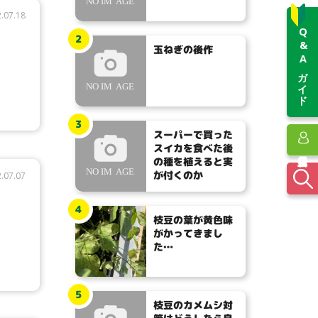
.07.18
Q&Aガイド
2
玉ねぎの後作
3
スーパーで買った
スイカを食べた後
の種を植えると実
が付くのか
.07.07
4
枝豆の葉が黄色味
がかってきまし
た…
5
枝豆のカメムシ対