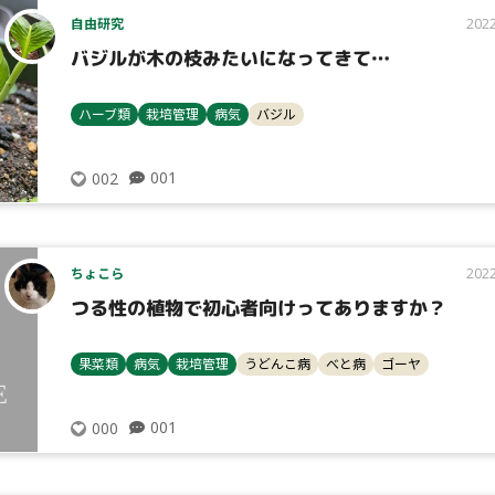
自由研究
2022
バジルが木の枝みたいになってきて…
ハーブ類
栽培管理
病気
バジル
001
002
ちょこら
2022
つる性の植物で初心者向けってありますか？
果菜類
病気
栽培管理
うどんこ病
べと病
ゴーヤ
001
000