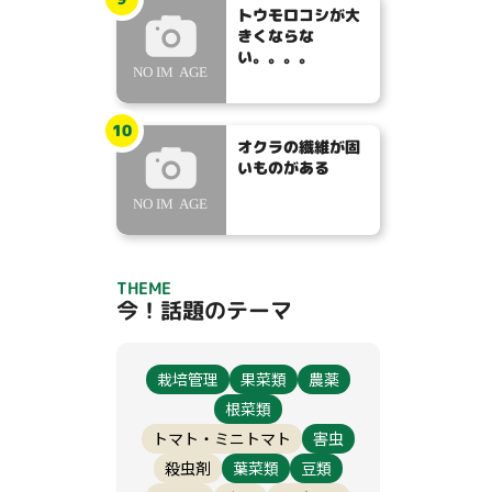
トウモロコシが大
きくならな
い。。。。
10
オクラの繊維が固
いものがある
THEME
今！話題のテーマ
栽培管理
果菜類
農薬
根菜類
トマト・ミニトマト
害虫
殺虫剤
葉菜類
豆類