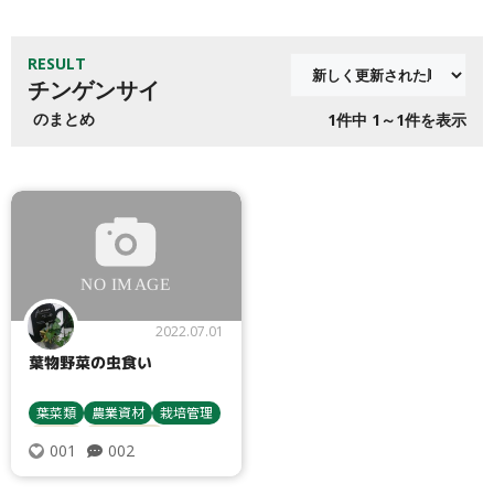
RESULT
チンゲンサイ
のまとめ
1
件中 1～1件を表示
2022.07.01
葉物野菜の虫食い
葉菜類
農業資材
栽培管理
小松菜
防虫ネット
002
001
チンゲンサイ