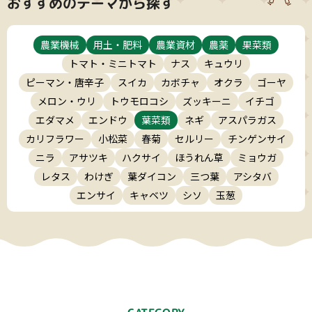
おすすめのテーマから探す
農業機械
用土・肥料
農業資材
農薬
果菜類
トマト・ミニトマト
ナス
キュウリ
ピーマン・唐辛子
スイカ
カボチャ
オクラ
ゴーヤ
メロン・ウリ
トウモロコシ
ズッキーニ
イチゴ
エダマメ
エンドウ
葉菜類
ネギ
アスパラガス
カリフラワー
小松菜
春菊
セルリー
チンゲンサイ
ニラ
アサツキ
ハクサイ
ほうれん草
ミョウガ
レタス
わけぎ
葉ダイコン
三つ葉
アシタバ
エンサイ
キャベツ
シソ
玉葱