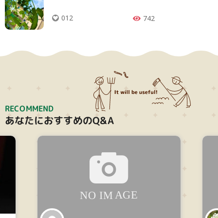
012
大テーマ
742
小テーマ
RECOMMEND
検索
あなたにおすすめのQ&A
リセット