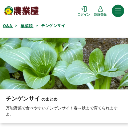
コ
ン
ログイン
新規登録
テ
ン
Q&A
>
葉菜類
>
チンゲンサイ
ツ
へ
ス
キ
ッ
プ
チンゲンサイ
のまとめ
万能野菜で食べやすいチンゲンサイ！春～秋まで育てられます
よ。