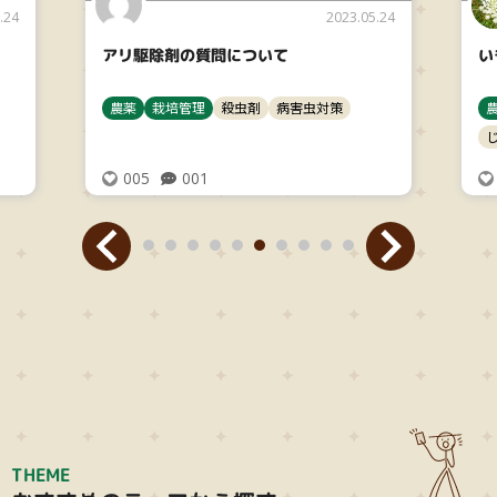
.24
2023.05.24
アリ駆除剤の質問について
い
農薬
栽培管理
殺虫剤
病害虫対策
005
001
THEME