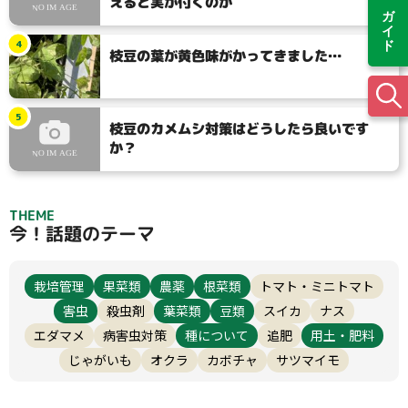
えると実が付くのか
4
枝豆の葉が黄色味がかってきました…
5
枝豆のカメムシ対策はどうしたら良いです
か？
THEME
今！話題のテーマ
栽培管理
果菜類
農薬
根菜類
トマト・ミニトマト
害虫
殺虫剤
葉菜類
豆類
スイカ
ナス
エダマメ
病害虫対策
種について
追肥
用土・肥料
じゃがいも
オクラ
カボチャ
サツマイモ