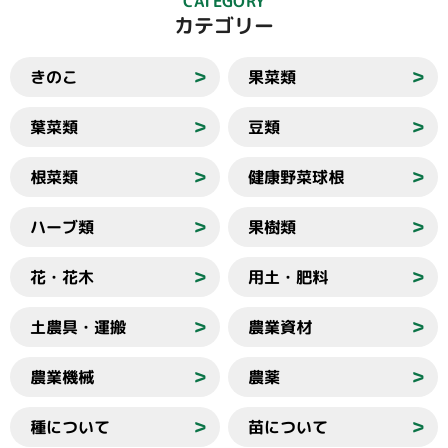
CATEGORY
カテゴリー
きのこ
果菜類
＞
＞
葉菜類
豆類
＞
＞
根菜類
健康野菜球根
＞
＞
ハーブ類
果樹類
＞
＞
花・花木
用土・肥料
＞
＞
土農具・運搬
農業資材
＞
＞
農業機械
農薬
＞
＞
種について
苗について
＞
＞