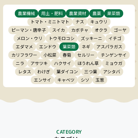
農業機械
用土・肥料
農業資材
農薬
果菜類
トマト・ミニトマト
ナス
キュウリ
ピーマン・唐辛子
スイカ
カボチャ
オクラ
ゴーヤ
メロン・ウリ
トウモロコシ
ズッキーニ
イチゴ
エダマメ
エンドウ
葉菜類
ネギ
アスパラガス
カリフラワー
小松菜
春菊
セルリー
チンゲンサイ
ニラ
アサツキ
ハクサイ
ほうれん草
ミョウガ
レタス
わけぎ
葉ダイコン
三つ葉
アシタバ
エンサイ
キャベツ
シソ
玉葱
CATEGORY