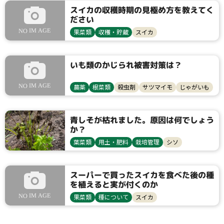
スイカの収穫時期の見極め方を教えてく
ださい
果菜類
収穫・貯蔵
スイカ
いも類のかじられ被害対策は？
農薬
根菜類
殺虫剤
サツマイモ
じゃがいも
青しそが枯れました。原因は何でしょう
か？
葉菜類
用土・肥料
栽培管理
シソ
スーパーで買ったスイカを食べた後の種
を植えると実が付くのか
果菜類
種について
スイカ