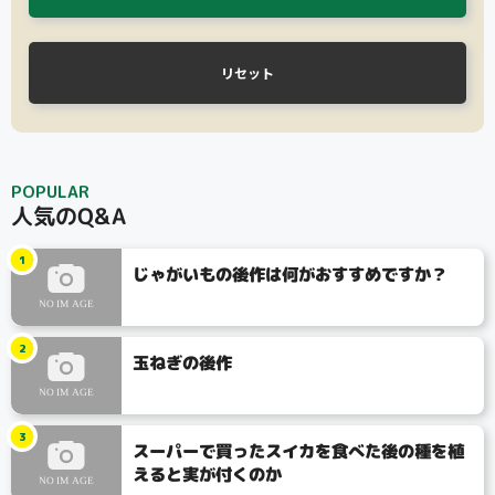
リセット
POPULAR
タイプ
人気のQ&A
1
じゃがいもの後作は何がおすすめですか？
大テーマ
小テーマ
2
玉ねぎの後作
3
スーパーで買ったスイカを食べた後の種を植
えると実が付くのか