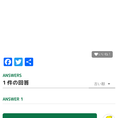
F
T
共
ac
w
有
ANSWERS
e
itt
1
件の回答
b
er
古い順
o
ANSWER 1
o
k