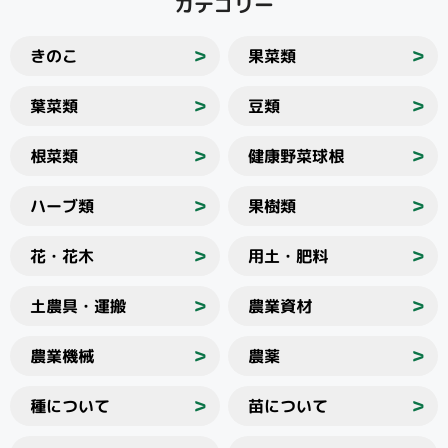
カテゴリー
きのこ
果菜類
＞
＞
葉菜類
豆類
＞
＞
根菜類
健康野菜球根
＞
＞
ハーブ類
果樹類
＞
＞
花・花木
用土・肥料
＞
＞
土農具・運搬
農業資材
＞
＞
農業機械
農薬
＞
＞
種について
苗について
＞
＞