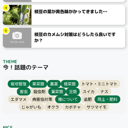
検索
4
枝豆の葉が黄色味がかってきました…
リセット
5
枝豆のカメムシ対策はどうしたら良いです
か？
THEME
今！話題のテーマ
栽培管理
果菜類
農薬
根菜類
トマト・ミニトマト
害虫
殺虫剤
葉菜類
豆類
スイカ
ナス
エダマメ
病害虫対策
種について
追肥
用土・肥料
じゃがいも
オクラ
カボチャ
サツマイモ
NICE