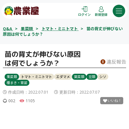
コ
ン
ログイン
新規登録
テ
ン
Q&A
>
果菜類
>
トマト・ミニトマト
>
苗の背丈が伸びない
ツ
原因は何でしょうか？
へ
ス
苗の背丈が伸びない原因
キ
ッ
違反報告
は何でしょうか？
プ
果菜類
トマト・ミニトマト
エダマメ
葉菜類
豆類
シソ
種まき・育苗
作成日時：
2022.07.01
更新日時：
2022.07.07
002
1105