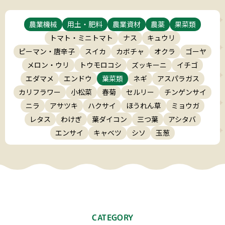
農業機械
用土・肥料
農業資材
農薬
果菜類
トマト・ミニトマト
ナス
キュウリ
ピーマン・唐辛子
スイカ
カボチャ
オクラ
ゴーヤ
メロン・ウリ
トウモロコシ
ズッキーニ
イチゴ
エダマメ
エンドウ
葉菜類
ネギ
アスパラガス
カリフラワー
小松菜
春菊
セルリー
チンゲンサイ
ニラ
アサツキ
ハクサイ
ほうれん草
ミョウガ
レタス
わけぎ
葉ダイコン
三つ葉
アシタバ
エンサイ
キャベツ
シソ
玉葱
CATEGORY