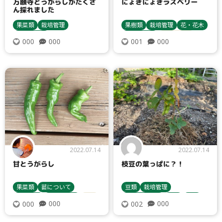
万願寺とうがらしがたくさ
にょきにょきラズベリー
ん採れました
果菜類
栽培管理
果樹類
栽培管理
花・花木
収穫・貯蔵
収穫・貯蔵
鳥獣害対策
000
000
000
001
トマト・ミニトマト
栽培方法
ナス
キュウリ
ピーマン・唐辛子
2022.07.14
2022.07.14
甘とうがらし
枝豆の葉っぱに？！
果菜類
苗について
豆類
栽培管理
栽培管理
収穫・貯蔵
ナス
種まき・育苗
病気
害虫
000
000
000
002
キュウリ
ピーマン・唐辛子
エダマメ
病害虫対策