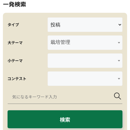
シ
一発検索
ョ
ン
タイプ
栽培管理
大テーマ
小テーマ
コンテスト
検索