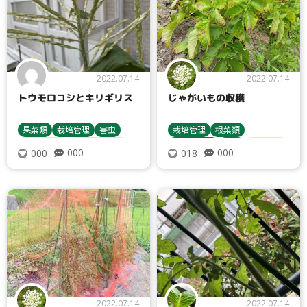
2022.07.14
2022.07.14
トウモロコシとキリギリス
じゃがいもの収穫
果菜類
栽培管理
害虫
栽培管理
根菜類
病害虫対策
トウモロコシ
収穫・貯蔵
害虫
栽培方法
000
000
000
018
じゃがいも
2022.07.14
2022.07.14