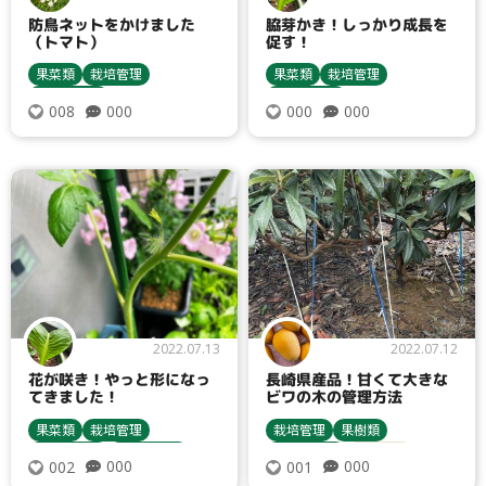
防鳥ネットをかけました
脇芽かき！しっかり成長を
（トマト）
促す！
果菜類
栽培管理
果菜類
栽培管理
苗について
苗について
000
000
008
000
トマト・ミニトマト
トマト・ミニトマト
栽培方法
鳥獣害対策
栽培方法
間引き
2022.07.13
2022.07.12
花が咲き！やっと形になっ
長崎県産品！甘くて大きな
てきました！
ビワの木の管理方法
果菜類
栽培管理
栽培管理
果樹類
種について
苗について
収穫・貯蔵
栽培方法
000
000
002
001
種まき・育苗
収穫・貯蔵