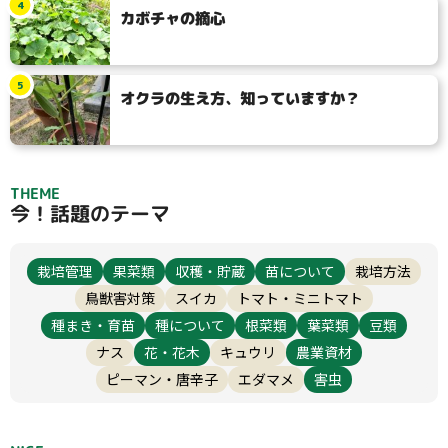
4
カボチャの摘心
5
オクラの生え方、知っていますか？
THEME
今！話題のテーマ
栽培管理
果菜類
収穫・貯蔵
苗について
栽培方法
鳥獣害対策
スイカ
トマト・ミニトマト
種まき・育苗
種について
根菜類
葉菜類
豆類
ナス
花・花木
キュウリ
農業資材
ピーマン・唐辛子
エダマメ
害虫