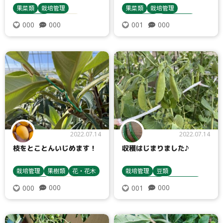
果菜類
栽培管理
果菜類
栽培管理
苗について
栽培方法
苗について
収穫・貯蔵
000
000
000
001
スイカ
トマト・ミニトマト
栽培方法
2022.07.14
2022.07.14
枝をとことんいじめます！
収穫はじまりました♪
栽培管理
果樹類
花・花木
栽培管理
豆類
収穫・貯蔵
栽培方法
種まき・育苗
収穫・貯蔵
000
000
000
001
栽培方法
エンドウ