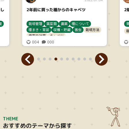
楽し
2年前に買った種からのキャベツ
2
蔵
栽培管理
葉菜類
農薬
種について
種まき・育苗
収穫・貯蔵
害虫
栽培方法
病害虫対策
キャベツ
004
000
THEME
おすすめのテーマから探す