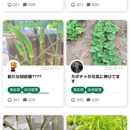
収穫・貯蔵
栽培方法
収穫・貯蔵
栽培方法
000
000
001
001
うどんこ病
カボチャ
病害虫対策
2022.07.14
2022.07.14
新たな初収穫????
カボチャが元気に伸びてま
す
果菜類
栽培管理
果菜類
栽培管理
苗について
収穫・貯蔵
苗について
害虫
栽培方法
000
000
001
000
栽培方法
オクラ
カボチャ
病害虫対策