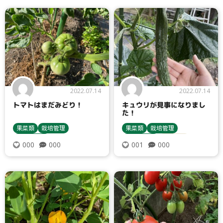
2022.07.14
2022.07.14
トマトはまだみどり！
キュウリが見事になりまし
た！
果菜類
栽培管理
果菜類
栽培管理
収穫・貯蔵
収穫・貯蔵
キュウリ
000
000
000
001
トマト・ミニトマト
栽培方法