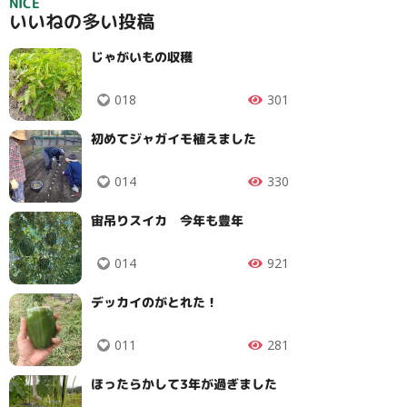
NICE
いいねの多い投稿
じゃがいもの収穫
018
301
初めてジャガイモ植えました
014
330
宙吊りスイカ 今年も豊年
014
921
デッカイのがとれた！
011
281
ほったらかして3年が過ぎました