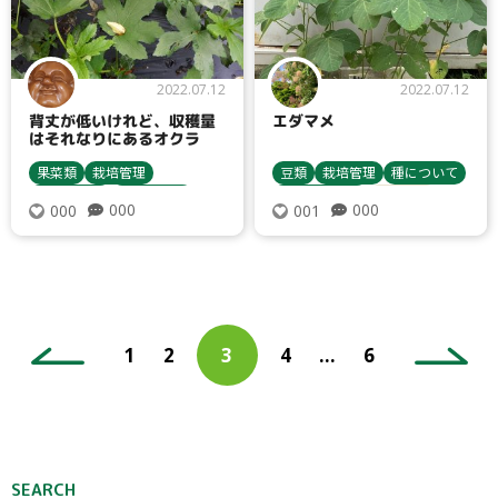
検索
2022.07.12
2022.07.12
背丈が低いけれど、収穫量
エダマメ
リセット
はそれなりにあるオクラ
果菜類
栽培管理
豆類
栽培管理
種について
苗について
収穫・貯蔵
種まき・育苗
エダマメ
000
000
000
001
栽培方法
オクラ
栽培方法
投
ペ
ペ
ペ
ペ
1
2
3
4
…
6
稿
ペ
ー
ー
ー
ー
ナ
ー
ジ
ジ
ジ
ジ
ビ
ジ
ゲ
ー
SEARCH