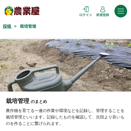
コ
ン
ログイン
新規登録
テ
ン
投稿
>
栽培管理
ツ
へ
ス
キ
ッ
プ
栽培管理
のまとめ
農作物を育てる一連の作業や環境などを記録し、管理することを
栽培管理といいます。記録したものを確認して、次回より良いも
のを作ることに繋げられます。