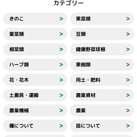
カテゴリー
きのこ
果菜類
＞
＞
葉菜類
豆類
＞
＞
根菜類
健康野菜球根
＞
＞
ハーブ類
果樹類
＞
＞
花・花木
用土・肥料
＞
＞
土農具・運搬
農業資材
＞
＞
農業機械
農薬
＞
＞
種について
苗について
＞
＞