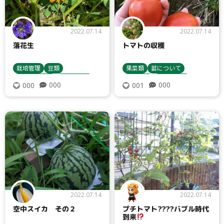
2022.07.14
2022.07.14
落花生
トマトの収穫
栽培管理
豆類
果菜類
苗について
種まき・育苗
収穫・貯蔵
栽培管理
収穫・貯蔵
000
000
000
001
栽培方法
土寄せ
トマト・ミニトマト
2022.07.14
2022.07.14
空中スイカ その２
プチトマト????バブル時代
到来