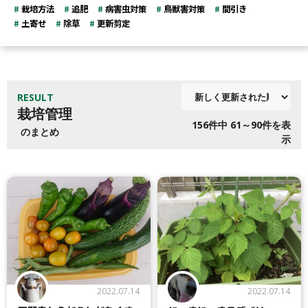
栽培方法
追肥
病害虫対策
鳥獣害対策
間引き
土寄せ
除草
更新剪定
RESULT
栽培管理
156
件中 61～90件を表
のまとめ
示
2022.07.14
2022.07.14