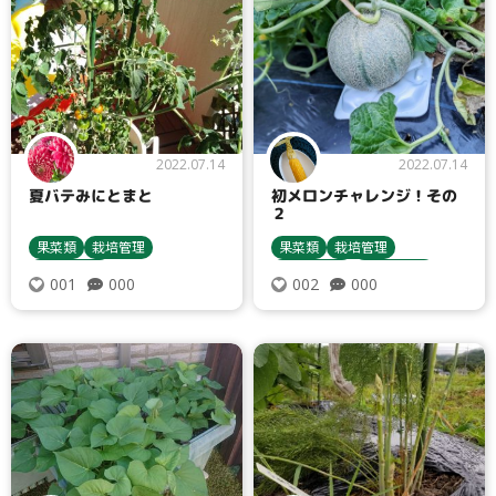
2022.07.14
2022.07.14
夏バテみにとまと
初メロンチャレンジ！その
２
果菜類
栽培管理
果菜類
栽培管理
苗について
苗について
収穫・貯蔵
000
000
001
002
トマト・ミニトマト
栽培方法
メロン・ウリ
栽培方法