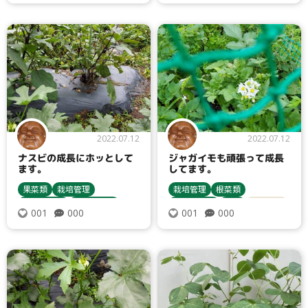
トマト・ミニトマト
栽培方法
タイプ
2022.07.12
2022.07.12
栽培管理
大テーマ
ナスビの成長にホッとして
ジャガイモも頑張って成長
ます。
してます。
果菜類
栽培管理
栽培管理
根菜類
小テーマ
用土・肥料
収穫・貯蔵
収穫・貯蔵
害虫
栽培方法
000
000
001
001
栽培方法
ナス
追肥
じゃがいも
病害虫対策
オクラ
鳥獣害対策
コンテスト