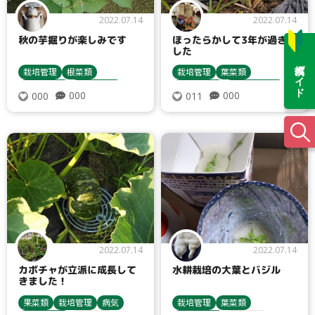
2022.07.14
2022.07.14
秋の芋掘りが楽しみです
ほったらかして3年が過ぎま
した
投稿ガイド
栽培管理
根菜類
栽培管理
葉菜類
苗について
収穫・貯蔵
種について
種まき・育苗
000
000
000
011
栽培方法
サツマイモ
収穫・貯蔵
栽培方法
アスパラガス
2022.07.14
2022.07.14
カボチャが立派に成長して
水耕栽培の大葉とバジル
きました！
果菜類
栽培管理
病気
栽培管理
葉菜類