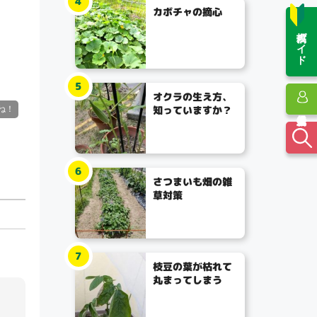
4
カボチャの摘心
投稿ガイド
5
オクラの生え方、
知っていますか？
6
さつまいも畑の雑
草対策
7
枝豆の葉が枯れて
丸まってしまう