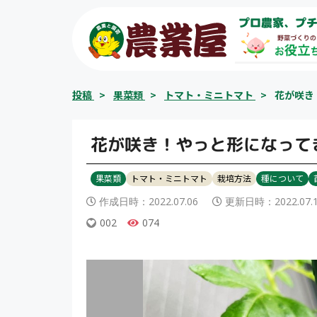
コ
プロ農家、プチ
ン
テ
ン
ツ
投稿
>
果菜類
>
トマト・ミニトマト
>
花が咲き
へ
ス
キ
花が咲き！やっと形になって
ッ
プ
果菜類
トマト・ミニトマト
栽培方法
種について
作成日時：
2022.07.06
更新日時：
2022.07.
002
074