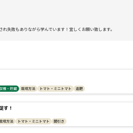
され失敗もありながら学んでいます！宜しくお願い致します。
タイプ
収穫・貯蔵
栽培方法
トマト・ミニトマト
追肥
大テーマ
促す！
小テーマ
栽培方法
トマト・ミニトマト
間引き
コンテスト