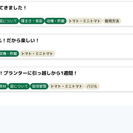
てきました！
苗について
種まき・育苗
収穫・貯蔵
トマト・ミニトマト
栽培方法
検索
も！だから楽しい！
収穫・貯蔵
トマト・ミニトマト
リセット
！プランターに引っ越しから1週間！
資材
苗について
栽培管理
トマト・ミニトマト
バジル