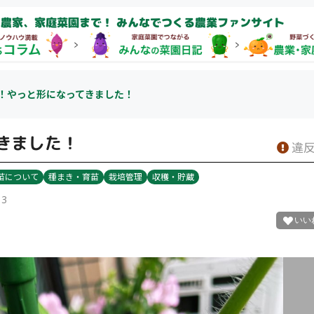
農家、家庭菜園まで！ みんなでつくる農業ファンサイト
！やっと形になってきました！
きました！
違反
苗について
種まき・育苗
栽培管理
収穫・貯蔵
13