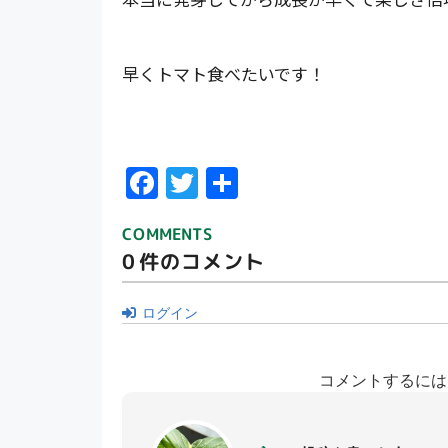
早くトマト食べたいです！
F
T
共
ac
w
有
COMMENTS
e
itt
0
件のコメント
b
er
o
ログイン
o
k
コメントするには