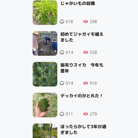
じゃがいもの収穫
018
298
初めてジャガイモ植え
ました
014
328
宙吊りスイカ 今年も
豊年
014
916
デッカイのがとれた！
011
279
ほったらかして3年が過
ぎました