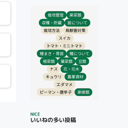
栽培管理
果菜類
収穫・貯蔵
苗について
栽培方法
鳥獣害対策
スイカ
トマト・ミニトマト
種まき・育苗
種について
根菜類
葉菜類
豆類
ナス
花・花木
キュウリ
農業資材
エダマメ
ピーマン・唐辛子
果樹類
NICE
いいねの多い投稿