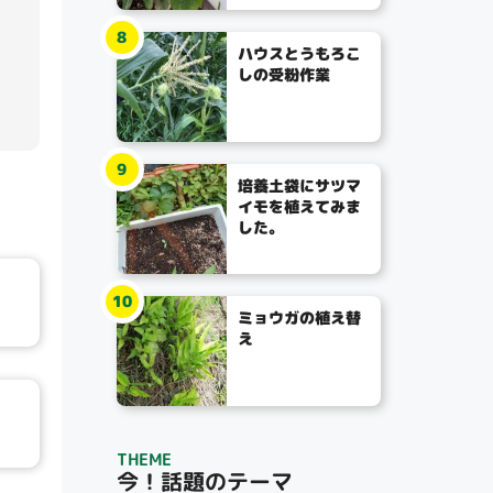
8
ハウスとうもろこ
しの受粉作業
9
培養土袋にサツマ
イモを植えてみま
した。
10
ミョウガの植え替
え
THEME
今！話題のテーマ