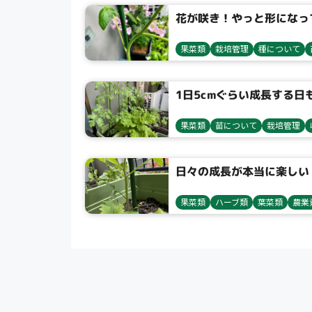
花が咲き！やっと形になっ
果菜類
栽培管理
種について
1日5cmぐらい成長する日
果菜類
苗について
栽培管理
日々の成長が本当に楽しい
果菜類
ハーブ類
葉菜類
農業