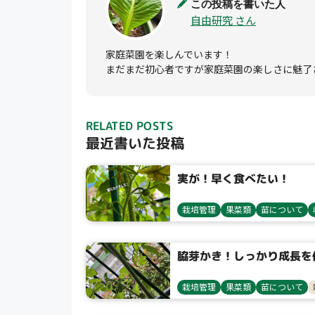
この投稿を書いた人
自由研究 さん
家庭菜園を楽しんでいます！

まだまだ初心者ですが家庭菜園の楽しさに魅了
RELATED POSTS
最近書いた投稿
実が！早く食べたい！
栽培管理
果菜類
苗について
脇芽かき！しっかり成長を
栽培管理
果菜類
苗について