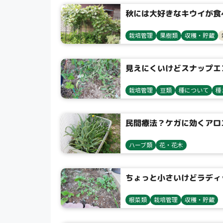
秋には大好きなキウイが食
栽培管理
果樹類
収穫・貯蔵
見えにくいけどスナップエン
栽培管理
豆類
種について
種
民間療法？ケガに効くアロ
ハーブ類
花・花木
ちょっと小さいけどラディ
根菜類
栽培管理
収穫・貯蔵