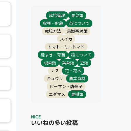
栽培管理
果菜類
収穫・貯蔵
苗について
栽培方法
鳥獣害対策
スイカ
トマト・ミニトマト
種まき・育苗
種について
根菜類
葉菜類
豆類
ナス
花・花木
キュウリ
農業資材
ピーマン・唐辛子
エダマメ
果樹類
NICE
いいねの多い投稿