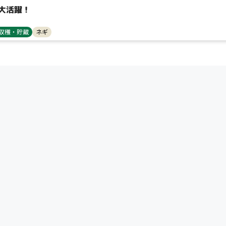
大活躍！
収穫・貯蔵
ネギ