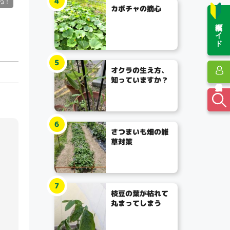
4
カボチャの摘心
投稿ガイド
5
オクラの生え方、
知っていますか？
6
さつまいも畑の雑
草対策
7
枝豆の葉が枯れて
丸まってしまう