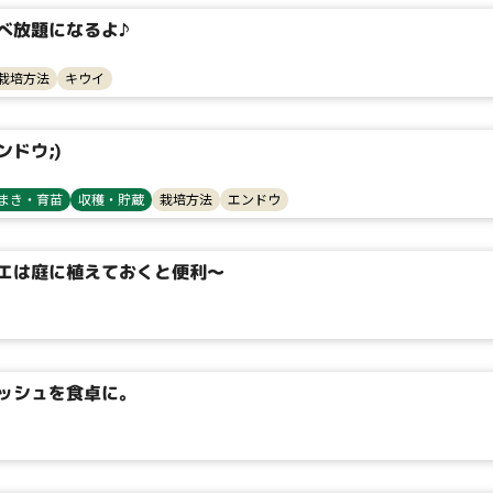
べ放題になるよ♪
栽培方法
キウイ
検索
ドウ;)
まき・育苗
収穫・貯蔵
栽培方法
エンドウ
リセット
エは庭に植えておくと便利～
ッシュを食卓に。