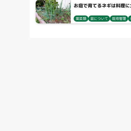
お庭で育てるネギは料理に
葉菜類
苗について
栽培管理