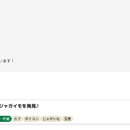
います！
タイプ
大テーマ
ジャガイモを発見♪
小テーマ
・貯蔵
カブ
ダイコン
じゃがいも
玉葱
コンテスト