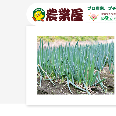
コ
プロ農家、プチ
ン
テ
ン
ツ
へ
ス
キ
ッ
プ