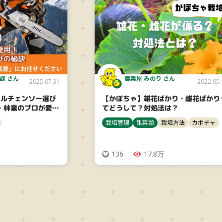
課 さん
農業屋 みのり さん
2025.07.31
2022.05.
ールチェンソー選び
【かぼちゃ】雄花ばかり・雌花ばかり
・林業のプロが愛
てどうして？対処法は？
ル選びの秘訣
栽培管理
果菜類
栽培方法
カボチャ
136
17.8万