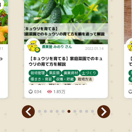
農業屋 みのり さん
11
2022.01.14
っ
【キュウリを育てる】家庭菜園でのキュ
ウリの育て方を解説
栽培管理
果菜類
農業資材
土づくり
種まき・育苗
収穫・貯蔵
栽培方法
キュウリ
間引き
追肥
マルチ
034
1.85万
タイプ
大テーマ