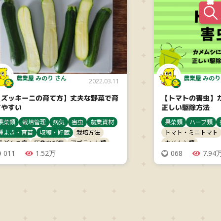
農業屋 みのり さん
農業屋 みのり
2022.03.11
【ズッキーニの育て方】丈夫な野菜で育
【トマトの害虫】
てやすい
正しい駆除方法
果菜類
栽培管理
病気
害虫
農業資材
果菜類
ハーブ類
種まき・育苗
収穫・貯蔵
栽培方法
トマト・ミニトマト
うどんこ病
灰色かび病
アブラムシ類
カメムシ類
追肥
011
ハムシ類
1.52万
ズッキーニ
068
7.94