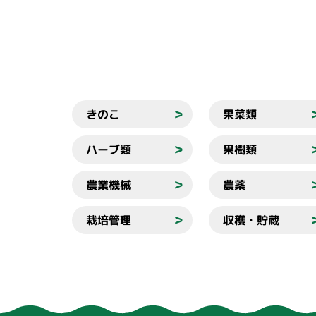
きのこ
果菜類
＞
ハーブ類
果樹類
＞
農業機械
農薬
＞
栽培管理
収穫・貯蔵
＞