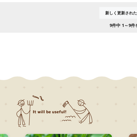
9
件中 1～9