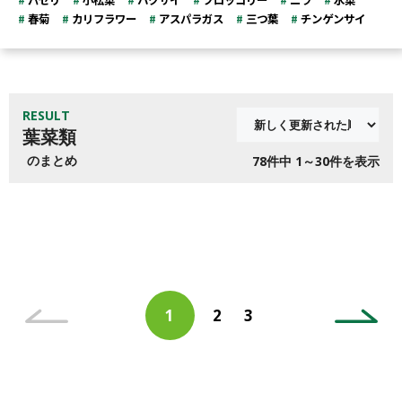
パセリ
小松菜
ハクサイ
ブロッコリー
ニラ
水菜
春菊
カリフラワー
アスパラガス
三つ葉
チンゲンサイ
RESULT
葉菜類
のまとめ
78
件中 1～30件を表示
投
ペ
ペ
1
2
3
稿
ペ
ー
ー
ナ
ー
ジ
ジ
ビ
ジ
ゲ