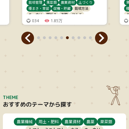
栽培管理
果菜類
農業資材
土づくり
種まき・育苗
収穫・貯蔵
栽培方法
キュウリ
間引き
追肥
マルチ
034
1.85万
THEME
おすすめのテーマから探す
タイプ
農業機械
用土・肥料
農業資材
農薬
果菜類
葉菜類
大テーマ