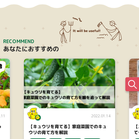
ー
シ
ョ
ン
RECOMMEND
あなたにおすすめの
.11
2022.01.14
っ
【キュウリを育てる】家庭菜園でのキュ
【
ウリの育て方を解説
て