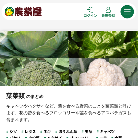
コ
ン
ログイン
新規登録
テ
ン
ツ
へ
ス
キ
ッ
プ
葉菜類
のまとめ
キャベツやハクサイなど、葉を食べる野菜のことを葉菜類と呼び
ます。花の蕾を食べるブロッコリーや茎を食べるアスパラガスも
含まれます。
シソ
レタス
ネギ
ほうれん草
玉葱
キャベツ