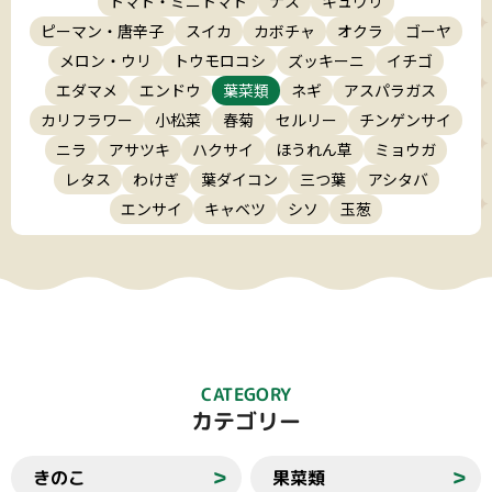
トマト・ミニトマト
ナス
キュウリ
ピーマン・唐辛子
スイカ
カボチャ
オクラ
ゴーヤ
小テーマ
メロン・ウリ
トウモロコシ
ズッキーニ
イチゴ
エダマメ
エンドウ
葉菜類
ネギ
アスパラガス
カリフラワー
小松菜
春菊
セルリー
チンゲンサイ
ニラ
アサツキ
ハクサイ
ほうれん草
ミョウガ
レタス
わけぎ
葉ダイコン
三つ葉
アシタバ
エンサイ
キャベツ
シソ
玉葱
検索
リセット
CATEGORY
カテゴリー
きのこ
果菜類
＞
＞