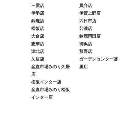
三雲店
員弁店
伊勢店
伊賀上野店
鈴鹿店
四日市店
松阪店
芸濃店
大台店
鈴鹿岡田店
志摩店
御浜店
津北店
菰野店
久居店
ガーデンセンター藤
産直市場みのり久居
里店
店
松阪インター店
産直市場みのり松阪
インター店