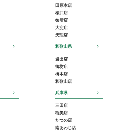
田原本店
桜井店
御所店
大淀店
天理店
和歌山県
岩出店
御坊店
橋本店
和歌山店
兵庫県
三田店
稲美店
たつの店
南あわじ店