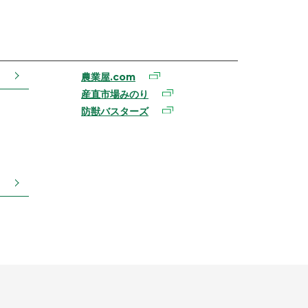
農業屋.com
産直市場みのり
防獣バスターズ