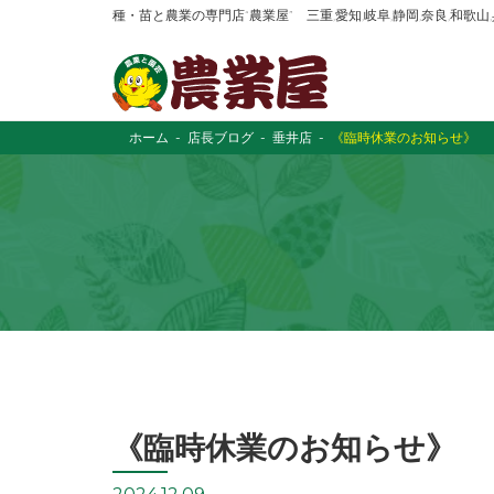
種・苗と農業の専門店“農業屋” 三重,愛知,岐阜,静岡,奈良,和歌
ホーム
店長ブログ
垂井店
《臨時休業のお知らせ》
《臨時休業のお知らせ》