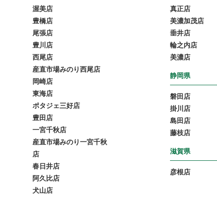
渥美店
真正店
豊橋店
美濃加茂店
尾張店
垂井店
豊川店
輪之内店
西尾店
美濃店
産直市場みのり西尾店
静岡県
岡崎店
東海店
磐田店
ポタジェ三好店
掛川店
豊田店
島田店
一宮千秋店
藤枝店
産直市場みのり一宮千秋
滋賀県
店
春日井店
彦根店
阿久比店
犬山店