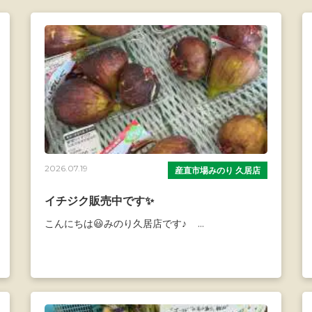
2026.07.19
産直市場みのり 久居店
イチジク販売中です✨
こんにちは😃みのり久居店です♪ ...