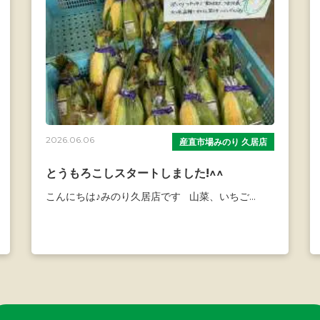
2026.06.06
産直市場みのり 久居店
とうもろこしスタートしました!^^
こんにちは♪みのり久居店です 山菜、いちご...