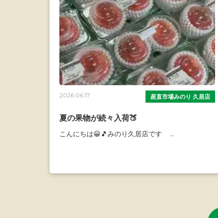
2026.06.17
産直市場みのり 久居店
夏の果物が続々入荷🍑
こんにちは😀🎵みのり久居店です ...