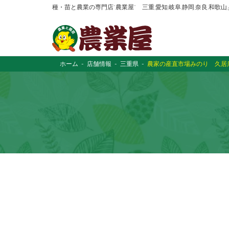
種・苗と農業の専門店“農業屋” 三重,愛知,岐阜,静岡,奈良,和歌
ホーム
店舗情報
三重県
農家の産直市場みのり 久居