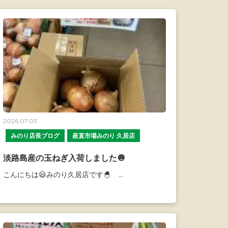
2026.07.03
みのり店長ブログ
産直市場みのり 久居店
淡路島産の玉ねぎ入荷しました🧅
こんにちは😃みのり久居店です🐣 ...