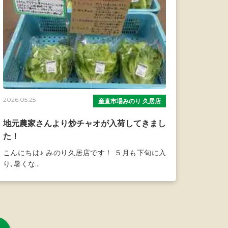
2026.05.25
産直市場みのり 久居店
地元農家さんより炒チャオが入荷してきまし
た！
こんにちは♪ みのり久居店です！ ５月も下旬に入
り､暑くな...