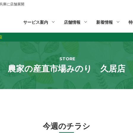
山,兵庫に店舗展開
サービス案内
店舗情報
新着情報
特
店
STORE
農家の産直市場みのり 久居店
今週のチラシ