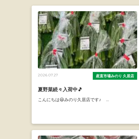
2026.07.27
産直市場みのり 久居店
夏野菜続々入荷中🎵
こんにちは😃みのり久居店です♪ ...