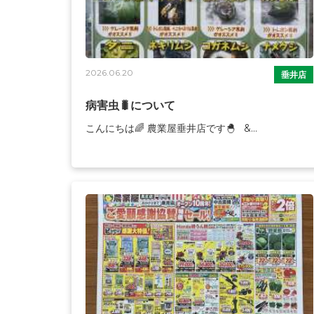
2026.06.20
垂井店
病害虫🐛について
こんにちは🌈 農業屋垂井店です🐣 &...