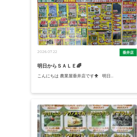
2026.07.22
垂井店
明日からＳＡＬＥ🌈
こんにちは 農業屋垂井店です🐥 明日...