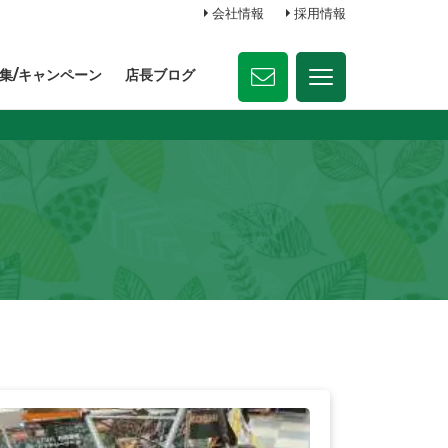
会社情報
採用情報
集/キャンペーン
店長ブログ