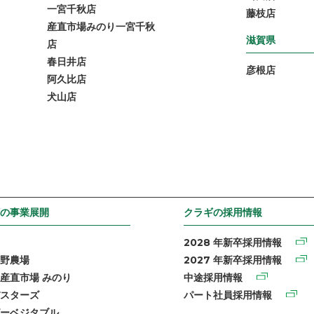
一宮千秋店
藤枝店
産直市場みのり一宮千秋
滋賀県
店
春日井店
彦根店
阿久比店
犬山店
の事業展開
クラギの採用情報
2028 年新卒採用情報
野農場
2027 年新卒採用情報
産直市場 みのり
中途採用情報
スターズ
パート社員採用情報
ーベジタブル