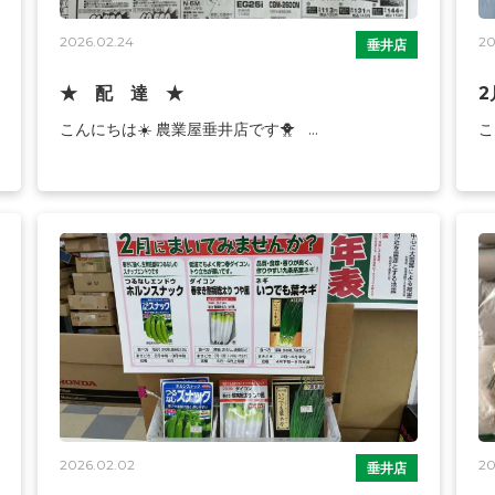
2026.02.24
20
垂井店
★ 配 達 ★
2
こんにちは☀️ 農業屋垂井店です🐥 ...
こ
2026.02.02
20
垂井店