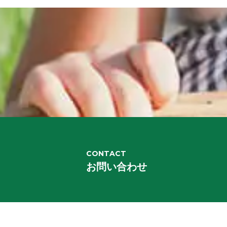
CONTACT
お問い合わせ