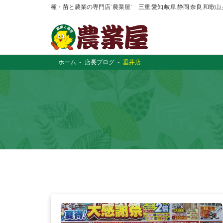
種・苗と農業の専門店“農業屋” 三重,愛知,岐阜,静岡,奈良,和歌
ホーム
店長ブログ
垂井店