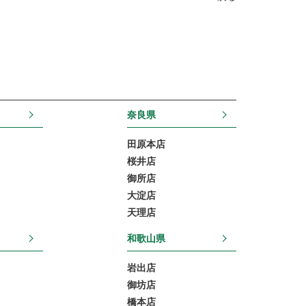
奈良県
田原本店
桜井店
御所店
大淀店
天理店
和歌山県
岩出店
御坊店
橋本店