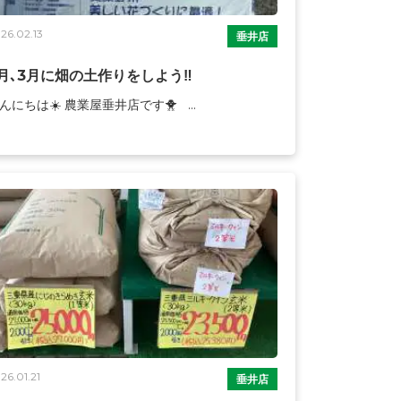
26.02.13
垂井店
月､3月に畑の土作りをしよう‼️
んにちは☀️ 農業屋垂井店です🐥 ...
26.01.21
垂井店