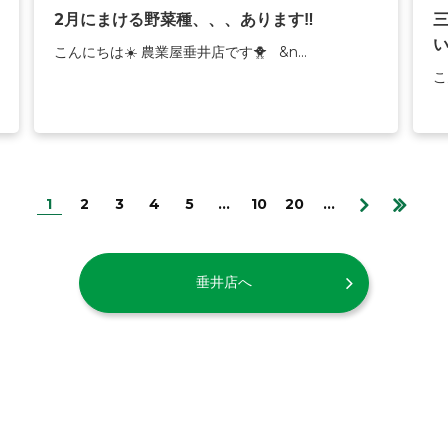
2月にまける野菜種、、、あります‼️
い
こんにちは☀️ 農業屋垂井店です🐥 &n...
こ
1
2
3
4
5
...
10
20
...
垂井店へ