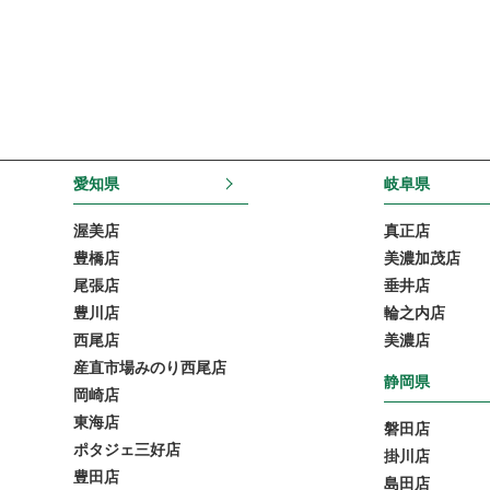
愛知県
岐阜県
渥美店
真正店
豊橋店
美濃加茂店
尾張店
垂井店
豊川店
輪之内店
西尾店
美濃店
産直市場みのり西尾店
静岡県
岡崎店
東海店
磐田店
ポタジェ三好店
掛川店
豊田店
島田店