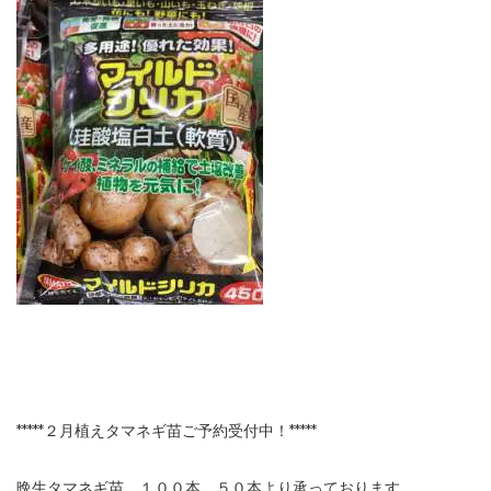
*****２月植えタマネギ苗ご予約受付中！*****
晩生タマネギ苗、１００本、５０本より承っております。。