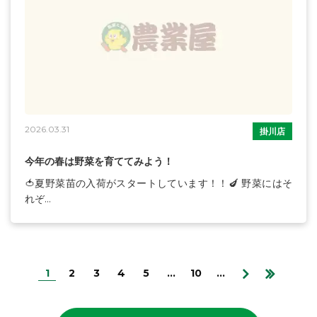
2026.03.31
掛川店
今年の春は野菜を育ててみよう！
🍅夏野菜苗の入荷がスタートしています！！🍆 野菜にはそ
れぞ...
1
2
3
4
5
...
10
...