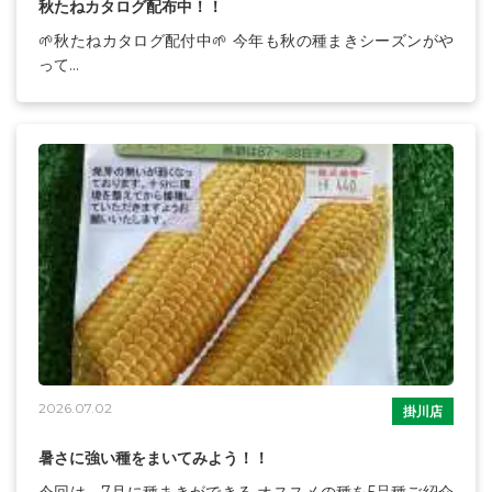
秋たねカタログ配布中！！
🌱秋たねカタログ配付中🌱 今年も秋の種まきシーズンがや
って...
2026.07.02
掛川店
暑さに強い種をまいてみよう！！
今回は、7月に種まきができる オススメの種を5品種ご紹介