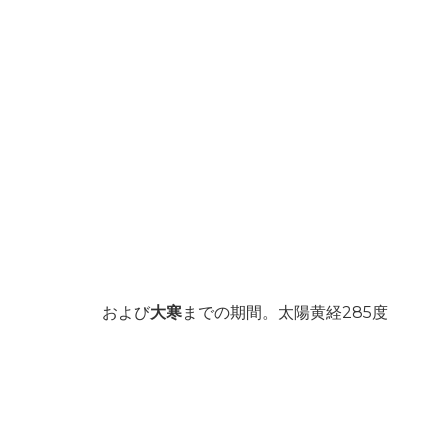
および
大寒
までの期間。太陽黄経285度