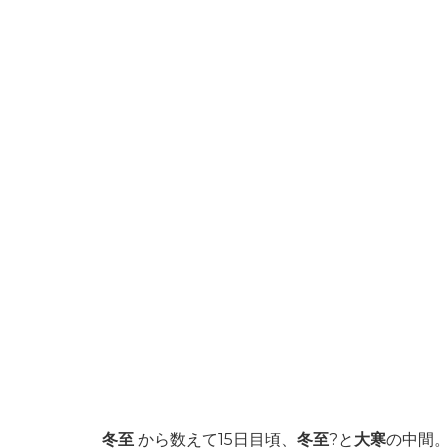
冬至
から数えて15日目頃、
冬至
?と
大寒
の中間