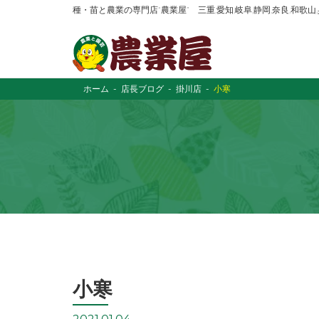
種・苗と農業の専門店“農業屋” 三重,愛知,岐阜,静岡,奈良,和歌
ホーム
店長ブログ
掛川店
小寒
小寒