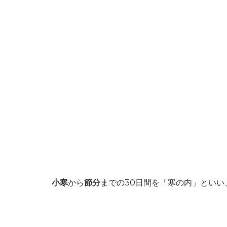
小寒
から
節分
までの30日間を「寒の内」といい