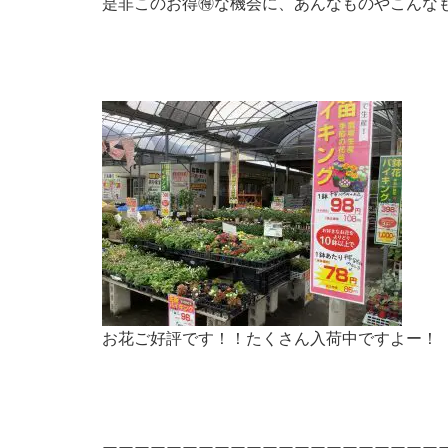
是非このお得
🉐
な機会に、あんなものやこんなも
お花ご好評です！！たくさん入荷中ですよー！