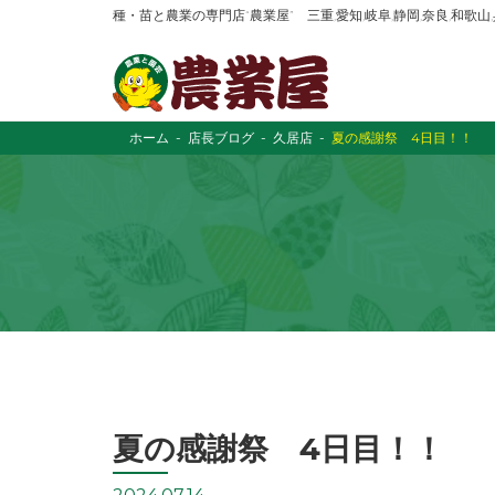
種・苗と農業の専門店“農業屋” 三重,愛知,岐阜,静岡,奈良,和歌
ホーム
店長ブログ
久居店
夏の感謝祭 4日目！！
夏の感謝祭 4日目！！