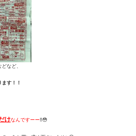
などなど、
ります！！
だけ
なんですーー
‼️😳