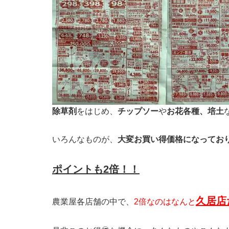
除草剤
をはじめ、
チップソー
や
お花各種、培土
いろんなものが、
大変お買い得価格になってお
ポイントも2倍！！
久居店
農業屋各店舗の中で、
2倍なのはなんと