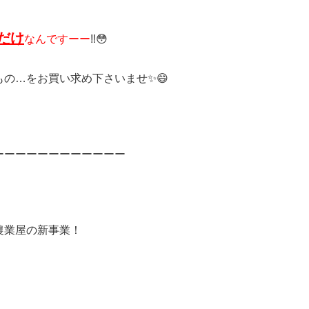
だけ
なんですーー
‼️😳
の…をお買い求め下さいませ✨😄
ーーーーーーーーーーーー
農業屋の新事業！